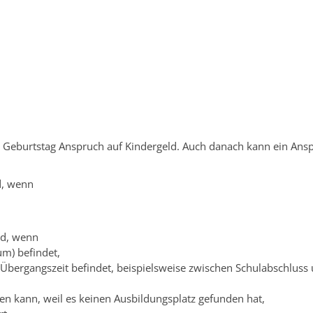
ngen Service BW
/
Verfahrensbeschreibung
. Geburtstag Anspruch auf Kindergeld. Auch danach kann ein Ans
d, wenn
ld, wenn
um) befindet,
n Übergangszeit befindet, beispielsweise zwischen Schulabschlus
zen kann, weil es keinen Ausbildungsplatz gefunden hat,