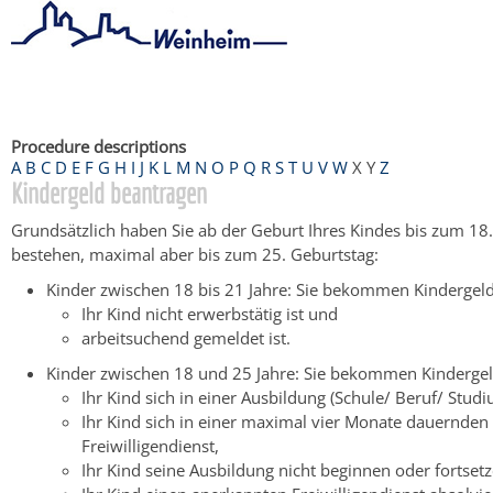
Startseite
/
Bürgerservice
/
Beratung & Angebote
/
Dienstleistu
Procedure descriptions
A
B
C
D
E
F
G
H
I
J
K
L
M
N
O
P
Q
R
S
T
U
V
W
X
Y
Z
Kindergeld beantragen
Grundsätzlich haben Sie ab der Geburt Ihres Kindes bis zum 18
bestehen, maximal aber bis zum 25. Geburtstag:
Kinder zwischen 18 bis 21 Jahre: Sie bekommen Kindergel
Ihr Kind nicht erwerbstätig ist und
arbeitsuchend gemeldet ist.
Kinder zwischen 18 und 25 Jahre: Sie bekommen Kinderge
Ihr Kind sich in einer Ausbildung (Schule/ Beruf/ Studi
Ihr Kind sich in einer maximal vier Monate dauernde
Freiwilligendienst,
Ihr Kind seine Ausbildung nicht beginnen oder fortset