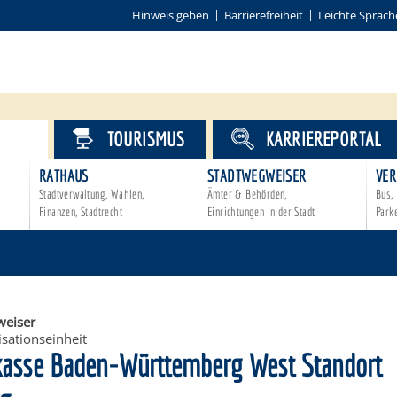
Hinweis geben
Barrierefreiheit
Leichte Sprach
VICE
TOURISMUS
KARRIEREPORTAL
RATHAUS
STADTWEGWEISER
VER
Stadtverwaltung, Wahlen,
Ämter & Behörden,
Bus, 
Finanzen, Stadtrecht
Einrichtungen in der Stadt
Park
eiser
sationseinheit
kasse Baden-Württemberg West Standort