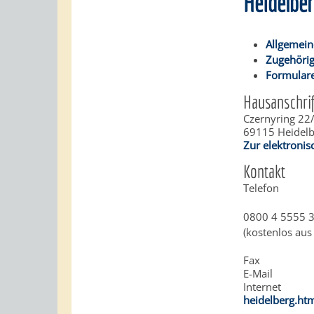
Heidelbe
Allgemein
Zugehörig
Formulare
Hausanschrif
Czernyring 22
69115
Heidel
Zur elektroni
Kontakt
Telefon
0800 4 5555 
(kostenlos aus
Fax
E-Mail
Internet
heidelberg.ht