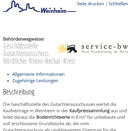
Seite drucken
|
Schließen
Startseite
/
Bürgerservice
Behördenwegweiser
Geschäftsstelle
Gutachterausschuss
Nördlicher Rhein-Neckar-Kreis
Allgemeine Informationen
Zugehörige Leistungen
Beschreibung
Die Geschäftsstelle des Gutachterausschusses wertet die
Kaufverträge in Weinheim in der
Kaufpreissammlung
aus und
leitet daraus die
Bodenrichtwerte
in €/m² für unbebaute und
voll erschlossene Grundstücke ab, die vom
Gutachterausschuss als unabhängigem Gremium für die