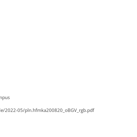
ampus
a_file/2022-05/pln.hfmka200820_oBGV_rgb.pdf