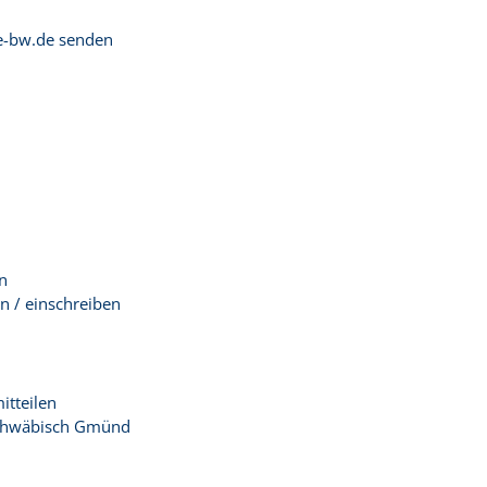
ce-bw.de senden
n
n / einschreiben
tteilen
Schwäbisch Gmünd