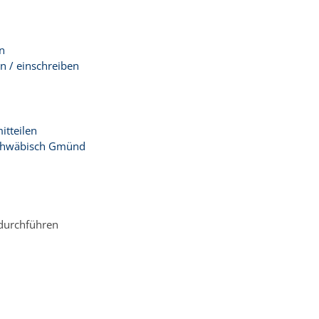
n
n / einschreiben
tteilen
Schwäbisch Gmünd
 durchführen