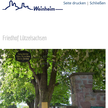
Seite drucken
|
Schließen
Startseite
/
Stadtthemen
/
Unsere Stadt
/
Ortschaften
/
Lützelsachsen
/
Einrichtungen
Friedhof Lützelsachsen