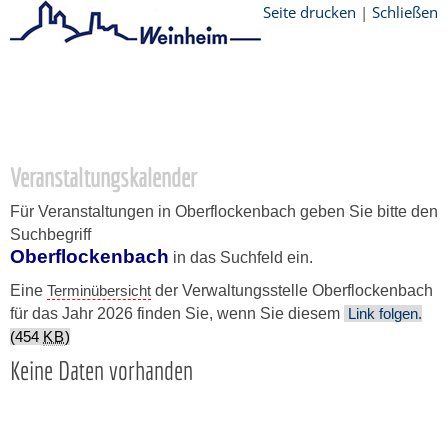
Seite drucken
|
Schließen
Startseite
/
Stadtthemen
/
Unsere Stadt
/
Ortschaften
/
Oberflockenbach
/
Veranstaltungskalender
Veranstaltungskalender
Für Veranstaltungen in Oberflockenbach geben Sie bitte den
Suchbegriff
Oberflockenbach
in das Suchfeld ein.
Eine
Terminübersicht
der Verwaltungsstelle Oberflockenbach
für das Jahr 2026 finden Sie, wenn Sie diesem
Link folgen.
(454
KB
)
Keine Daten vorhanden
Copyright © 2015 - 2026 Stadt Weinheim