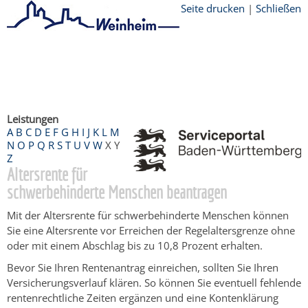
Seite drucken
|
Schließen
Startseite
/
Bürgerservice
/
Beratung &
Angebote
/
Dienstleistungen Service BW
/
Verfahrensbeschreibung
Leistungen
A
B
C
D
E
F
G
H
I
J
K
L
M
N
O
P
Q
R
S
T
U
V
W
X
Y
Z
Altersrente für
schwerbehinderte Menschen beantragen
Mit der Altersrente für schwerbehinderte Menschen können
Sie eine Altersrente vor Erreichen der Regelaltersgrenze ohne
oder mit einem Abschlag bis zu 10,8 Prozent erhalten.
Bevor Sie Ihren Rentenantrag einreichen, sollten Sie Ihren
Versicherungsverlauf klären. So können Sie eventuell fehlende
rentenrechtliche Zeiten ergänzen und eine Kontenklärung