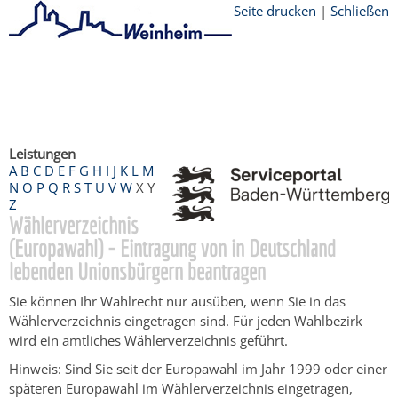
Seite drucken
|
Schließen
Startseite
/
Bürgerservice
/
Beratung &
Angebote
/
Dienstleistungen Service BW
/
Verfahrensbeschreibung
Leistungen
A
B
C
D
E
F
G
H
I
J
K
L
M
N
O
P
Q
R
S
T
U
V
W
X
Y
Z
Wählerverzeichnis
(Europawahl) - Eintragung von in Deutschland
lebenden Unionsbürgern beantragen
Sie können Ihr Wahlrecht nur ausüben, wenn Sie in das
Wählerverzeichnis eingetragen sind.
Für jeden Wahlbezirk
wird ein amtliches Wählerverzeichnis geführt.
Hinweis:
Sind Sie seit der Europawahl im Jahr 1999 oder einer
späteren Europawahl im Wählerverzeichnis eingetragen,