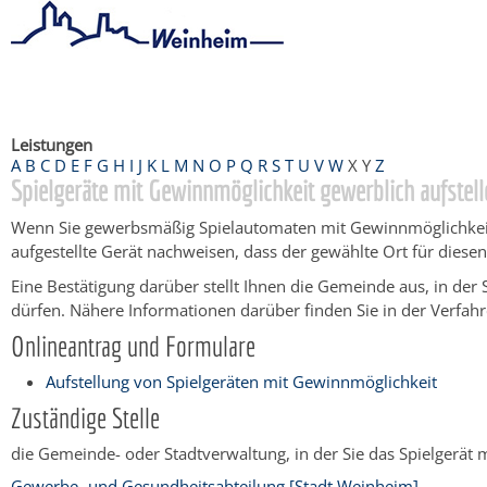
Startseite
/
Bürgerservice
/
Beratung & Angebote
/
Dienstleistu
Leistungen
A
B
C
D
E
F
G
H
I
J
K
L
M
N
O
P
Q
R
S
T
U
V
W
X
Y
Z
Spielgeräte mit Gewinnmöglichkeit gewerblich aufstell
Wenn Sie gewerbsmäßig Spielautomaten mit Gewinnmöglichkeit au
aufgestellte Gerät nachweisen, dass der gewählte Ort für diesen
Eine Bestätigung darüber stellt Ihnen die Gemeinde aus, in der 
dürfen. Nähere Informationen darüber finden Sie in der Verfah
Onlineantrag und Formulare
Aufstellung von Spielgeräten mit Gewinnmöglichkeit
Zuständige Stelle
die Gemeinde- oder Stadtverwaltung, in der Sie das Spielgerät 
Gewerbe- und Gesundheitsabteilung [Stadt Weinheim]