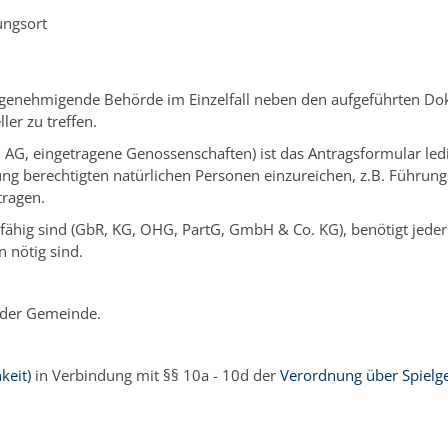
ungsort
e genehmigende Behörde im Einzelfall neben den aufgeführten D
ler zu treffen.
, eingetragene Genossenschaften) ist das Antragsformular ledigli
g berechtigten natürlichen Personen einzureichen, z.B. Führungsz
tragen.
isfähig sind (GbR, KG, OHG, PartG, GmbH & Co. KG), benötigt jeder
 nötig sind.
 der Gemeinde.
keit)
in Verbindung mit §§ 10a - 10d der
Verordnung über Spielg