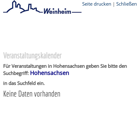
Seite drucken
|
Schließen
Startseite
/
Stadtthemen
/
Unsere Stadt
/
Ortschaften
/
Hohensachsen
/
Veranstaltungskalender
Veranstaltungskalender
Für Veranstaltungen in Hohensachsen geben Sie bitte den
Hohensachsen
Suchbegriff:
in das Suchfeld ein.
Keine Daten vorhanden
Copyright © 2015 - 2018 Stadt Weinheim