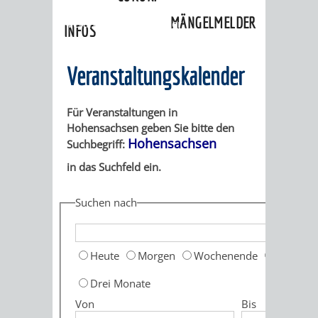
»
Ortschaften
»
Hohensachsen
»
MÄNGELMELDER
Veranstaltungskalender
INFOS
UNSERE STADT
ZUR
Veranstaltungskalender
UKRAINE
Für Veranstaltungen in
Hohensachsen geben Sie bitte den
STADTPORTRAIT
STADTGESCHICHTE
Hohensachsen
Suchbegriff:
in das Suchfeld ein.
WAPPEN
EHRENBÜRGER
BÜRGERENGAGEM
Suchen nach
REPORTAGEN
DER
AKTUELLES
KOORDINIER
IMAGEFILM
ENGAGIERTE
WEINHEIMER
Heute
Morgen
Wochenende
Diese W
STADT
VEREINE
Drei Monate
Von
Bis
UND