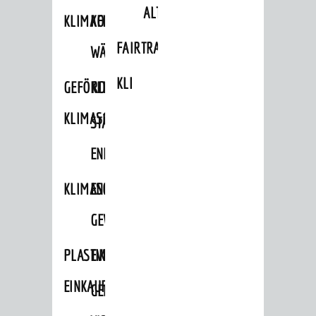
ALTLASTEN
KLIMAFIT
KOMMUNALE
FAIRTRADE
WÄRMEPLANUNG
KLEIDERTAUSCHBÖRSE
GEFÖRDERTE
KLIMASCHUTZKONZEPT
KLIMASCHUTZMASSNAHMEN
STÄDTISCHES
ENERGIEMANAGEMENT
KLIMASCHUTZKOMMISSION
ENERGIEKARAWANE
GEWERBE
PLASTIKTÜTENFREIE
EVENTS
EINKAUFSSTADT
GEMEINSAME