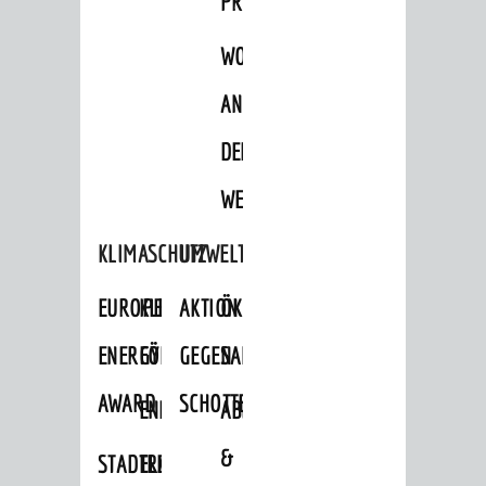
PROJEKTE
WOHNBEBAUUNG
AN
DER
WEINBERGSTRASSE
KLIMASCHUTZ
UMWELTSCHUTZ
EUROPEAN
KLIMASCHUTZ-
AKTION
ÖKOLOGISCHE
ENERGY
FÖRDERPROGRAMME
GEGEN
SANIERUNG/WAIDSEE
AWARD
SCHOTTERGÄRTEN
ENERGIEBERATUNG
ABFALL
&
STADTRADELN
ELEKTROMOBILITÄTSBERATUNG