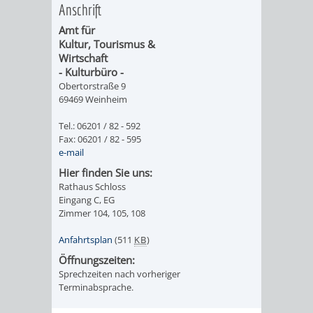
Anschrift
IMOLA
LUTHERSTADT
EINRICHTUNGEN
WISSENSWERTE
EINRICHTUN
WISSENSW
Amt für
EISLEBEN
SEHENSWÜRDIGKE
VERANSTALTUN
SEHENSWÜRD
VERANSTA
Kultur, Tourismus &
Wirtschaft
- Kulturbüro -
RAMAT
VARCES
ORTSVEREINE
ORTSCHAFTSRA
ORTSVEREIN
ORTSCHAF
Obertorstraße 9
69469 Weinheim
GAN
ALLIÈRES
GESCHICHTE
PARTNERSCHAF
GESCHICHTE
PARTNERS
Tel.: 06201 / 82 - 592
ET
Fax: 06201 / 82 - 595
OBERFLOCKENBAC
RIPPENWEIE
e-mail
RISSET
Hier finden Sie uns:
EINRICHTUNGEN
WISSENSWERTE
EINRICHTUN
WISSENSW
Rathaus Schloss
Eingang C, EG
Zimmer 104, 105, 108
SEHENSWÜRDIGKE
VERANSTALTUN
VERANSTALT
ORTSVERE
Anfahrtsplan
(511
KB
)
ORTSVEREINE
ORTSCHAFTSRA
ORTSCHAFTS
GESCHICH
Öffnungszeiten:
Sprechzeiten nach vorheriger
GESCHICHTE
RITSCHWEIE
Terminabsprache.