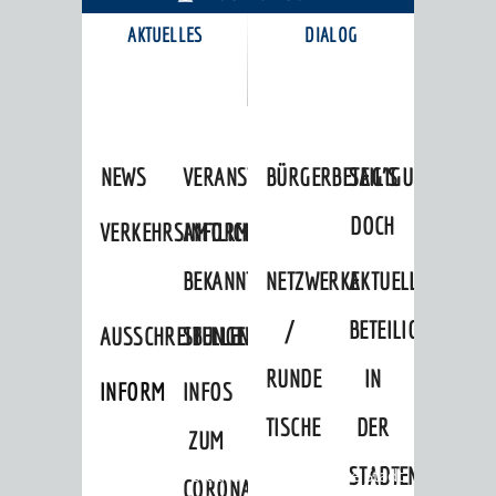
AKTUELLES
DIALOG
KARRIEREPORTAL
NEWS
VERANSTALTUNGSKALENDER
BÜRGERBETEILIGUNG
SAG'S
DOCH
VERKEHRSINFORMATIONEN
AMTLICHE
BEKANNTMACHUNGEN
NETZWERKE
AKTUELLE
/
BETEILIGUNGEN
AUSSCHREIBUNGEN
STELLENANGEBOTE
RUNDE
IN
INFORMATIONSPFLICHTEN
INFOS
TISCHE
DER
ZUM
STADTENTWICKLU
Startseite
»
Stadtthemen
»
Unsere Stadt
CORONAVIRUS