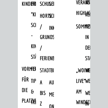
VERANSTALTUNGS
KULTURSOM
KINDERTAGESSTÄTTEN
PROJEKT
SCHULFERIEN
SCHÜLERBEFÖRDERUNG
HIGHLIGHTS
"KINDER
KERWE
HORTE
SCHULSOZIALARBEIT
SCHÜTZEN
/
SOMMERTAGSZU
FESTE
INKLUSION
-
GRUNDSCHULBETREUUNG
IN
KINDER
/
DEN
STÄRKEN"
FERIENBETREUUNG
STADTTEILEN
VORMERKVERFAHREN
FERIENANGEBOTE
STADTBIBLIOTHEK
„WOINEM
WEINHEIMER
FÜR
TIPPS
LIVE“
WEIHNACHT
A
AUSLEIHE
DIE
&
AM
BIS
WEIHNACHTS
MEDIENANGEBOTE
PLATZVERGABE
TREFFS
WINDECKPLATZ
Z
IN
ONLINE-