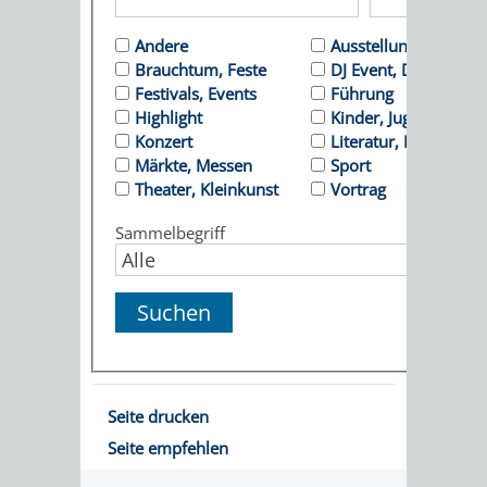
ORGANISATI
Andere
Ausstellung
Brauchtum, Feste
DJ Event, Dance
SERVICEBEREICH
EHRUNGEN
Festivals, Events
Führung
Highlight
Kinder, Jugend
FÜR
Konzert
Literatur, Lesung
WISSENSWER
Märkte, Messen
Sport
VEREINE
Theater, Kleinkunst
Vortrag
HILFREICHE
Sammelbegriff
UND
ANSPRECHP
ORGANISATIONEN
INFORMATIONSP
STÄDTEPARTNERSCHAFTEN
ORTSCHAFTEN
Seite drucken
ANET
CAVAILLON
HOHENSACHSEN
LÜTZELSACH
Seite empfehlen