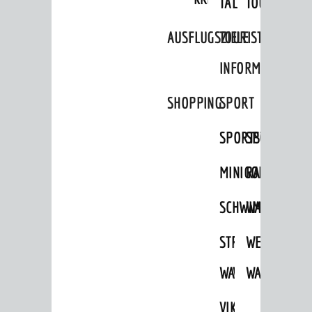
TAL
TOUR
FREIZEIT
AUSFLUGSZIELE
TOURIST
Veranstaltungskalender
INFORMATION
Jährliche Veranstaltungen
SHOPPING
SPORT
Kultureinrichtungen
sehenswert
SPORTSTÄTTEN
SPORTVEREI
Ausflugsziele
MINIGOLF
RADFAHREN
Tourist Information
SCHWIMMEN
WANDERN
Shopping
Sport
STRANDBAD
TSG
WEINHEIMER
Vereine
WAIDSEE
WALDSCHWIM
WANDERWEG
ENTWICKLUNG
VIKTOR-