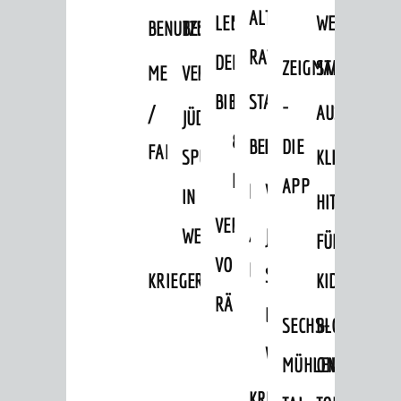
Städtepartnerschaften
ALTEN
LEIHVERKEHR
SERVICE
WEG
BENUTZUNG
BESTANDSÜBERSICHT
Ortschaften
RATHAUS
DER
FÜR
ZEIGMAL
STADTTEILE
MELDEKARTEI
VERÖFFENTLICHUNGEN
Daten / Zahlen / Fakten
BIBLIOTHEK
LEHRER/INNEN
STADTARCHIV
-
/
AUSFLUGSZI
JÜDISCHE
BILDUNG
&
BENUTZUNG
BESTANDSÜBERSICH
DIE
FAMILIENFORSCHUNG
Kinderbetreuung
SPUREN
KLEINSTADT
ERZIEHER/INNEN
APP
Schulen
MELDEKARTEI
VERÖFFENTLICHUNG
IN
HITS
Stadtbibliothek
VERMIETUNG
/
WEINHEIM
JÜDISCHE
FÜR
Bildungskette
VON
FAMILIENFORSCHUNG
SPUREN
KRIEGERDENKMAL
KIDS
Volkshochschule
RÄUMEN
IN
Musikschule
SECHS-
BLOGGER
WEINHEIM
Museum
MÜHLEN-
ON
Stadtarchiv
KRIEGERDENKMAL