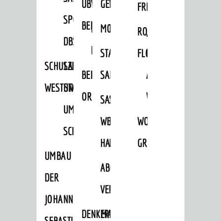
ÜBER
VERFAHREN
GEWERBEFLÄCHENENTWICKLUNGS
EINZELHANDELSKONZEPT
FRÜHLING
HERBST
SPORTHALLE
BEBAUUNGSPLÄNE
BEBAUUNGSPLÄNE
MOBILFUNKKONZEPT
LÄRMAKTIONSPLAN
RODENSTEINER
„WOINEM
DBS
KERNSTADT
STADTERNEUERUNG/-
FLOHMARKT
LIVE“
SCHULZENTRUM
SANIERUNG-
BEBAUUNGSPLÄNE
SANIERUNG
AM
WESTSTADT
UND
ORTSTEILE
WINDECKPLATZ
SANIERUNG
SANIERUNGSGEBIET
UMBAUMASSNAHME S
WESTLICH
HILDEBRANDSCHE
WOCHENMARKT
CHLOSS
HAUPTBAHNHOF
MÜHLE
GROOVE
UMBAU
ABGESCHLOSSENE
DER
VERFAHREN
JOHANN-
DENKMALSCHUTZ
ERHALTUNGSSATZUNGEN
SEBASTIAN-