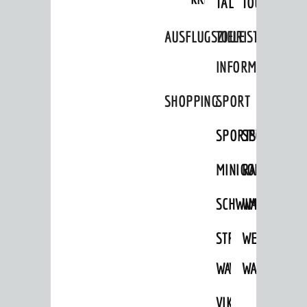
TAL
TOUR
AUSFLUGSZIELE
TOURIST
INFORMATION
SHOPPING
SPORT
AKTUELLES
News
SPORTSTÄTTEN
SPORTVEREI
Veranstaltungskalender
MINIGOLF
RADFAHREN
Verkehrsinformationen
SCHWIMMEN
WANDERN
Amtliche Bekanntmachungen
Ausschreibungen
STRANDBAD
TSG
WEINHEIMER
Stellenangebote
WAIDSEE
WALDSCHWIM
WANDERWEG
Infos zum Coronavirus
VIKTOR-