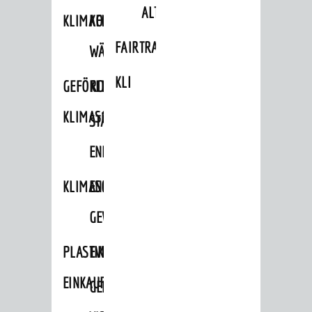
ALTLASTEN
KLIMAFIT
KOMMUNALE
FAIRTRADE
WÄRMEPLANUNG
KLEIDERTAUSCHBÖRSE
GEFÖRDERTE
KLIMASCHUTZKONZEPT
KLIMASCHUTZMASSNAHMEN
STÄDTISCHES
ENERGIEMANAGEMENT
KLIMASCHUTZKOMMISSION
ENERGIEKARAWANE
GEWERBE
PLASTIKTÜTENFREIE
EVENTS
EINKAUFSSTADT
GEMEINSAME