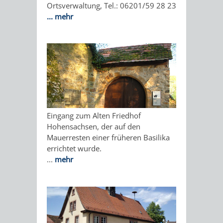
Ortsverwaltung, Tel.: 06201/59 28 23
...
mehr
ORGANISATI
SERVICEBEREICH
EHRUNGEN
FÜR
WISSENSWER
VEREINE
HILFREICHE
UND
ANSPRECHP
Eingang zum Alten Friedhof
Hohensachsen, der auf den
ORGANISATIONEN
Mauerresten einer früheren Basilika
errichtet wurde.
INFORMATIONSP
...
mehr
STÄDTEPARTNERSCHAFTEN
ORTSCHAFTEN
ANET
CAVAILLON
HOHENSACHSEN
LÜTZELSACH