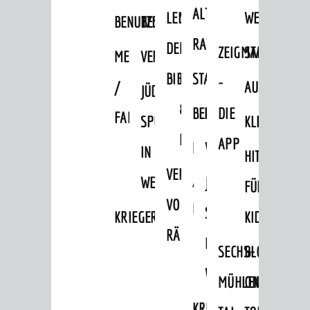
ALTEN
LEIHVERKEHR
SERVICE
WEG
BENUTZUNG
BESTANDSÜBERSICHT
RATHAUS
DER
FÜR
ZEIGMAL
STADTTEILE
MELDEKARTEI
VERÖFFENTLICHUNGEN
BIBLIOTHEK
LEHRER/INNEN
STADTARCHIV
-
/
AUSFLUGSZI
JÜDISCHE
&
BENUTZUNG
BESTANDSÜBERSICH
DIE
FAMILIENFORSCHUNG
SPUREN
KLEINSTADT
ERZIEHER/INNEN
APP
MELDEKARTEI
VERÖFFENTLICHUNG
IN
HITS
VERMIETUNG
/
WEINHEIM
JÜDISCHE
FÜR
VON
FAMILIENFORSCHUNG
SPUREN
KRIEGERDENKMAL
KIDS
RÄUMEN
IN
SECHS-
BLOGGER
WEINHEIM
MÜHLEN-
ON
KRIEGERDENKMAL