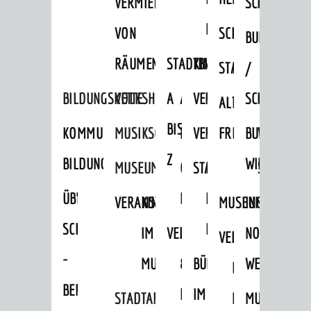
VERMIETUNG
SCHLOSS
MUSEUM
VON
SCHLOSSPARK
HEILPFLANZEN
BURGEN
RÄUMEN
STADTBIBLIOTHEK
KINO
STADTGARTEN
HAGANDERPAR
/
BILDUNGSKETTE
VOLKSHOCHSCHULE
A
AUSLEIHE
VERANSTALTER
SCHLOSS
ALTER
ROSENANLAGE
BIS
KOMMUNALES
MUSIKSCHULE
MEDIENANGEBOTE
VERANSTALTUNGSRÄU
FRIEDHOF
BURGRUINE
WACHENB
Z
BILDUNGSMANAGEMENT
WINDECK
MUSEUM
ONLINE-
STADTHALLE
ROLF-
SCHLOSS
ÜBERGANG
"FRÜHE
KATALOG
ENGELBRECHT-
VERANSTALTUNGEN
KINDER
MUSEUM
INGRID-
SCHULE
BILDUNG"
HAUS
IM
VERANSTALTUNGEN
AUSBILDUNG
NOLL-
VERANSTALTUNGE
KINDER
-
MUSEUM
&
BÜRGERSAAL
WEG
IM
BERUF
PRAKTIKA
IM
STADTARCHIV
MUSEUM
MUNDART-