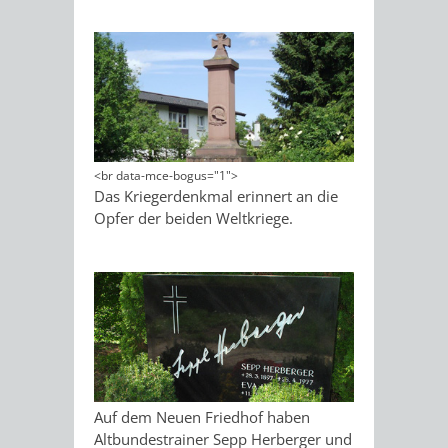
EINRICHTUN
WISSENSW
SEHENSWÜRD
VERANSTA
ORTSVEREIN
ORTSCHAF
GESCHICHTE
<br data-mce-bogus="1">
Das Kriegerdenkmal erinnert an die
SULZBACH
Opfer der beiden Weltkriege.
EINRICHTUNGEN
WISSENSWERTE
SEHENSWÜRDIGKE
VERANSTALTUN
VERANSTALTUNGS
ORTSVEREINE
ORTSCHAFTSRAT
GESCHICHTE
Auf dem Neuen Friedhof haben
Altbundestrainer Sepp Herberger und