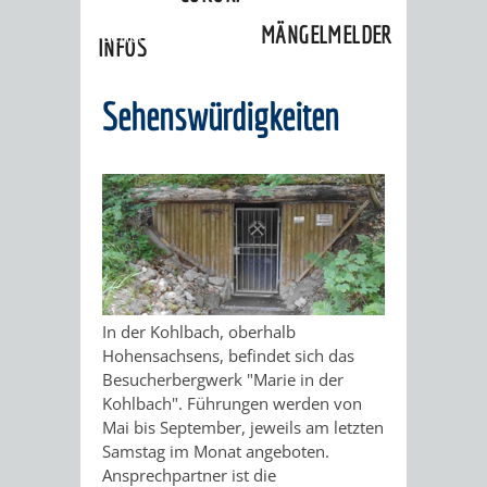
»
Ortschaften
»
Hohensachsen
»
MÄNGELMELDER
Sehenswürdigkeiten
INFOS
UNSERE STADT
ZUR
Sehenswürdigkeiten
UKRAINE
STADTPORTRAIT
STADTGESCHICHTE
WAPPEN
EHRENBÜRGER
BÜRGERENGAGEM
REPORTAGEN
DER
AKTUELLES
KOORDINIER
In der Kohlbach, oberhalb
Hohensachsens, befindet sich das
IMAGEFILM
Besucherbergwerk "Marie in der
ENGAGIERTE
WEINHEIMER
Kohlbach". Führungen werden von
Mai bis September, jeweils am letzten
STADT
VEREINE
Samstag im Monat angeboten.
Ansprechpartner ist die
UND