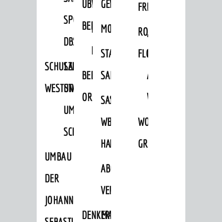
ÜBER
VERFAHREN
GEWERBEFLÄCHENENTWICKLUNGS
EINZELHANDELSKONZEPT
FRÜHLING
HERBST
SPORTHALLE
FREIZEIT
BEBAUUNGSPLÄNE
BEBAUUNGSPLÄNE
MOBILFUNKKONZEPT
LÄRMAKTIONSPLAN
RODENSTEINER
„WOINEM
Veranstaltungskalender
DBS
KERNSTADT
STADTERNEUERUNG/-
FLOHMARKT
LIVE“
Jährliche Veranstaltungen
SCHULZENTRUM
SANIERUNG-
BEBAUUNGSPLÄNE
SANIERUNG
AM
Kultureinrichtungen
WESTSTADT
UND
sehenswert
ORTSTEILE
WINDECKPLATZ
SANIERUNG
SANIERUNGSGEBIET
UMBAUMASSNAHME S
Ausflugsziele
WESTLICH
HILDEBRANDSCHE
WOCHENMARKT
CHLOSS
Tourist Information
HAUPTBAHNHOF
MÜHLE
GROOVE
Shopping
UMBAU
ABGESCHLOSSENE
Sport
DER
VERFAHREN
Vereine
JOHANN-
ENTWICKLUNG
DENKMALSCHUTZ
ERHALTUNGSSATZUNGEN
SEBASTIAN-