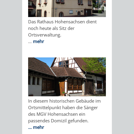
IMOLA
LUTHERSTADT
EINRICHTUNGEN
WISSENSWERTE
EINRICHTUN
WISSENSW
EISLEBEN
SEHENSWÜRDIGKE
VERANSTALTUN
SEHENSWÜRD
VERANSTA
Das Rathaus Hohensachsen dient
noch heute als Sitz der
RAMAT
VARCES
ORTSVEREINE
ORTSCHAFTSRA
ORTSVEREIN
ORTSCHAF
Ortsverwaltung.
...
mehr
GAN
ALLIÈRES
GESCHICHTE
PARTNERSCHAF
GESCHICHTE
PARTNERS
ET
OBERFLOCKENBAC
RIPPENWEIE
RISSET
EINRICHTUNGEN
WISSENSWERTE
EINRICHTUN
WISSENSW
SEHENSWÜRDIGKE
VERANSTALTUN
VERANSTALT
ORTSVERE
In diesem historischen Gebäude im
Ortsmittelpunkt haben die Sänger
ORTSVEREINE
ORTSCHAFTSRA
ORTSCHAFTS
GESCHICH
des MGV Hohensachsen ein
passendes Domizil gefunden.
GESCHICHTE
RITSCHWEIE
...
mehr