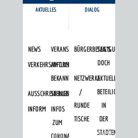
AKTUELLES
DIALOG
KARRIEREPORTAL
NEWS
VERANSTALTUNGSKALENDER
BÜRGERBETEILIGUNG
SAG'S
DOCH
VERKEHRSINFORMATIONEN
AMTLICHE
BEKANNTMACHUNGEN
NETZWERKE
AKTUELLE
/
BETEILIGUNGEN
AUSSCHREIBUNGEN
STELLENANGEBOTE
RUNDE
IN
INFORMATIONSPFLICHTEN
INFOS
TISCHE
DER
ZUM
STADTENTWICKLU
Startseite
»
Stadtthemen
»
Unsere Stadt
CORONAVIRUS