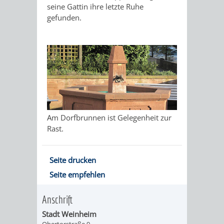
seine Gattin ihre letzte Ruhe
DATEN
gefunden.
/
ZAHLEN
/
FAKTEN
Am Dorfbrunnen ist Gelegenheit zur
BILDUNG
FREIZEIT
Rast.
Seite drucken
Seite empfehlen
KINDERBETREUUNG
SCHULEN
VERANSTALTUNGSKALENDER
JÄHRLICHE
Anschrift
VERANSTALTUNGE
KINDERTAGESPFLEGE
KINDERKRIPPEN
SCHULARTEN
SCHULVERWALTUNG
Stadt Weinheim
Obertorstraße 9