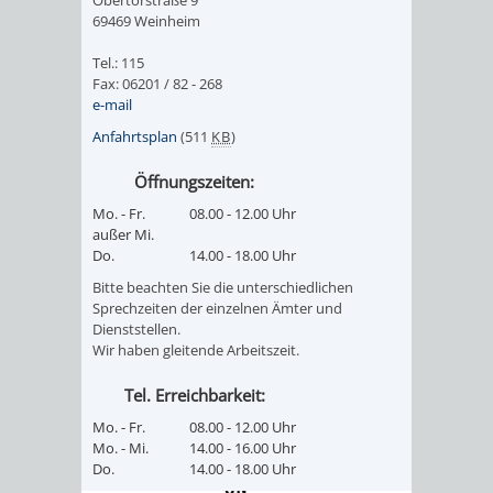
VERANSTALTUNGS
KULTURSOM
KINDERTAGESSTÄTTEN
PROJEKT
SCHULFERIEN
SCHÜLERBEFÖRDERUNG
69469 Weinheim
HIGHLIGHTS
"KINDER
KERWE
Tel.: 115
HORTE
SCHULSOZIALARBEIT
Fax: 06201 / 82 - 268
e-mail
SCHÜTZEN
/
SOMMERTAGSZU
FESTE
INKLUSION
Anfahrtsplan
(511
KB
)
-
GRUNDSCHULBETREUUNG
IN
Öffnungszeiten:
KINDER
Mo. - Fr.
08.00 - 12.00 Uhr
/
DEN
außer Mi.
Do.
14.00 - 18.00 Uhr
STÄRKEN"
FERIENBETREUUNG
STADTTEILEN
Bitte beachten Sie die unterschiedlichen
Sprechzeiten der einzelnen Ämter und
VORMERKVERFAHREN
FERIENANGEBOTE
STADTBIBLIOTHEK
„WOINEM
WEINHEIMER
Dienststellen.
Wir haben gleitende Arbeitszeit.
FÜR
TIPPS
LIVE“
WEIHNACHT
A
AUSLEIHE
Tel. Erreichbarkeit:
DIE
&
AM
BIS
WEIHNACHTS
MEDIENANGEBOTE
Mo. - Fr.
08.00 - 12.00 Uhr
Mo. - Mi.
14.00 - 16.00 Uhr
PLATZVERGABE
TREFFS
WINDECKPLATZ
Z
IN
Do.
14.00 - 18.00 Uhr
ONLINE-