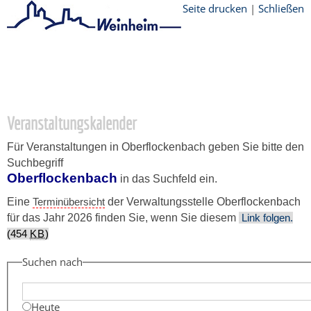
Seite drucken
|
Schließen
Startseite
/
Stadtthemen
/
Unsere Stadt
/
Ortschaften
/
Oberflockenbach
/
Veranstaltungskalender
Veranstaltungskalender
Für Veranstaltungen in Oberflockenbach geben Sie bitte den
Suchbegriff
Oberflockenbach
in das Suchfeld ein.
Eine
Terminübersicht
der Verwaltungsstelle Oberflockenbach
für das Jahr 2026 finden Sie, wenn Sie diesem
Link folgen.
(454
KB
)
Suchen nach
Heute