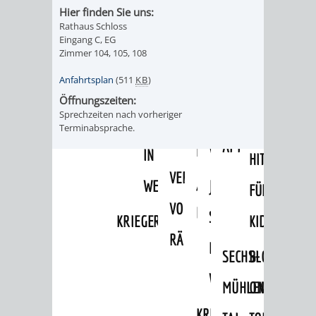
Hier finden Sie uns:
ALTEN
LEIHVERKEHR
SERVICE
WEG
BENUTZUNG
BESTANDSÜBERSICHT
Rathaus Schloss
Eingang C, EG
RATHAUS
DER
FÜR
ZEIGMAL
STADTTEILE
Zimmer 104, 105, 108
MELDEKARTEI
VERÖFFENTLICHUNGEN
BIBLIOTHEK
LEHRER/INNEN
STADTARCHIV
Anfahrtsplan
(511
KB
)
-
/
AUSFLUGSZI
JÜDISCHE
Öffnungszeiten:
&
BENUTZUNG
BESTANDSÜBERSICH
DIE
Sprechzeiten nach vorheriger
FAMILIENFORSCHUNG
SPUREN
KLEINSTADT
Terminabsprache.
ERZIEHER/INNEN
APP
MELDEKARTEI
VERÖFFENTLICHUNG
IN
HITS
VERMIETUNG
/
WEINHEIM
JÜDISCHE
FÜR
VON
FAMILIENFORSCHUNG
SPUREN
KRIEGERDENKMAL
KIDS
RÄUMEN
IN
SECHS-
BLOGGER
WEINHEIM
MÜHLEN-
ON
KRIEGERDENKMAL