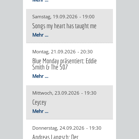
EINRICHTUN
WISSENSW
Samstag, 19.09.2026
-
19:00
SEHENSWÜRD
VERANSTA
Songs my heart has taught me
Mehr …
ORTSVEREIN
ORTSCHAF
GESCHICHTE
Montag, 21.09.2026
-
20:30
Blue Monday präsentiert: Eddie
Smith & The 507
SULZBACH
Mehr …
EINRICHTUNGEN
WISSENSWERTE
Mittwoch, 23.09.2026
-
19:30
SEHENSWÜRDIGKE
VERANSTALTUN
Ceycey
Mehr …
VERANSTALTUNGS
ORTSVEREINE
Donnerstag, 24.09.2026
-
19:30
ORTSCHAFTSRAT
GESCHICHTE
Andreas Langsch: Der