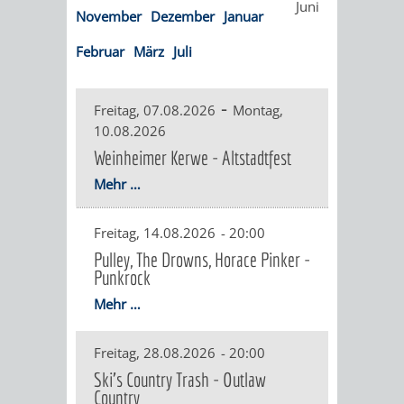
Juni
November
Dezember
Januar
ORGANISATI
Februar
März
Juli
SERVICEBEREICH
EHRUNGEN
-
Freitag, 07.08.2026
Montag,
FÜR
WISSENSWER
10.08.2026
VEREINE
Weinheimer Kerwe - Altstadtfest
HILFREICHE
Mehr …
UND
ANSPRECHP
Freitag, 14.08.2026
-
20:00
ORGANISATIONEN
Pulley, The Drowns, Horace Pinker -
Punkrock
INFORMATIONSP
Mehr …
STÄDTEPARTNERSCHAFTEN
ORTSCHAFTEN
Freitag, 28.08.2026
-
20:00
ANET
CAVAILLON
HOHENSACHSEN
LÜTZELSACH
Ski's Country Trash - Outlaw
Country