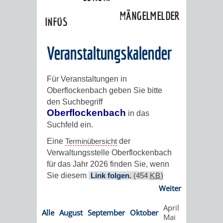
»
Ortschaften
»
Oberflockenbach
»
MÄNGELMELDER
Veranstaltungskalender
INFOS
UNSERE STADT
ZUR
Veranstaltungskalender
UKRAINE
Für Veranstaltungen in
Oberflockenbach geben Sie bitte
STADTPORTRAIT
STADTGESCHICHTE
den Suchbegriff
Oberflockenbach
in das
WAPPEN
EHRENBÜRGER
BÜRGERENGAGEM
Suchfeld ein.
Eine
Terminübersicht
der
REPORTAGEN
DER
AKTUELLES
KOORDINIER
Verwaltungsstelle Oberflockenbach
für das Jahr 2026 finden Sie, wenn
IMAGEFILM
ENGAGIERTE
WEINHEIMER
Sie diesem
Link folgen.
(454
KB
)
Weiter
STADT
VEREINE
April
Alle
August
September
Oktober
Mai
UND