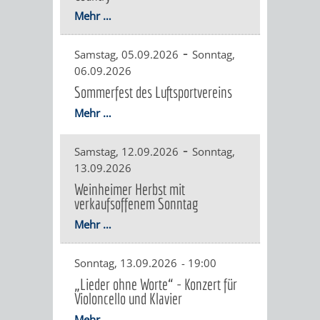
IMOLA
LUTHERSTADT
EINRICHTUNGEN
WISSENSWERTE
EINRICHTUN
WISSENSW
Mehr …
EISLEBEN
SEHENSWÜRDIGKE
VERANSTALTUN
SEHENSWÜRD
VERANSTA
-
Samstag, 05.09.2026
Sonntag,
06.09.2026
RAMAT
VARCES
ORTSVEREINE
ORTSCHAFTSRA
ORTSVEREIN
ORTSCHAF
Sommerfest des Luftsportvereins
GAN
ALLIÈRES
Mehr …
GESCHICHTE
PARTNERSCHAF
GESCHICHTE
PARTNERS
ET
-
OBERFLOCKENBAC
RIPPENWEIE
Samstag, 12.09.2026
Sonntag,
13.09.2026
RISSET
EINRICHTUNGEN
WISSENSWERTE
EINRICHTUN
WISSENSW
Weinheimer Herbst mit
verkaufsoffenem Sonntag
SEHENSWÜRDIGKE
VERANSTALTUN
VERANSTALT
ORTSVERE
Mehr …
ORTSVEREINE
ORTSCHAFTSRA
ORTSCHAFTS
GESCHICH
Sonntag, 13.09.2026
-
19:00
„Lieder ohne Worte“ - Konzert für
GESCHICHTE
RITSCHWEIE
Violoncello und Klavier
Mehr …