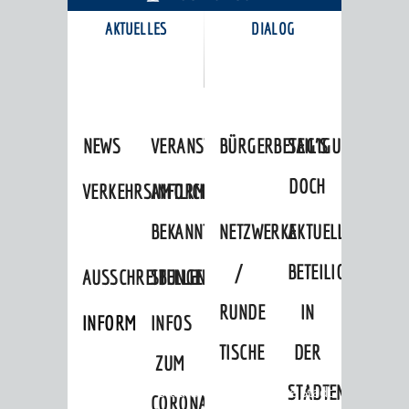
AKTUELLES
DIALOG
KARRIEREPORTAL
NEWS
VERANSTALTUNGSKALENDER
BÜRGERBETEILIGUNG
SAG'S
DOCH
VERKEHRSINFORMATIONEN
AMTLICHE
BEKANNTMACHUNGEN
NETZWERKE
AKTUELLE
/
BETEILIGUNGEN
AUSSCHREIBUNGEN
STELLENANGEBOTE
RUNDE
IN
INFORMATIONSPFLICHTEN
INFOS
TISCHE
DER
ZUM
STADTENTWICKLU
Startseite
»
Stadtthemen
»
Unsere Stadt
CORONAVIRUS