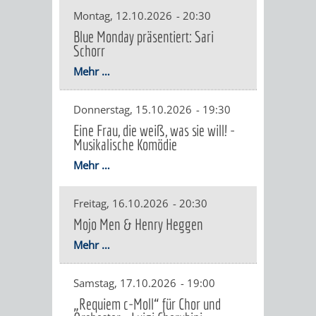
VON
Montag, 12.10.2026
-
20:30
DEN
KATALOG
Blue Monday präsentiert: Sari
WEINHEIMER
ORTSTEILEN
Schorr
VERANSTALTUNGEN
AUSBILDUNG
KINDERTAGESSTÄTTEN
Mehr …
FÊTE
&
Donnerstag, 15.10.2026
-
19:30
DE
PRAKTIKA
Eine Frau, die weiß, was sie will! -
Musikalische Komödie
LA
LEIHVERKEHR
SERVICE
Mehr …
MUSIQUE
DER
FÜR
Freitag, 16.10.2026
-
20:30
KULTUREINRICHTUNGEN
SEHENSWERT
BIBLIOTHEK
LEHRER/INNEN
Mojo Men & Henry Heggen
Mehr …
THEATER
MUSEUM
GRÜNE
ALTSTADT
&
MEILEN
ERZIEHER/INNEN
VERANSTALTUNGEN
KINDER
MARKTPLAT
GERBERBA
Samstag, 17.10.2026
-
19:00
„Requiem c-Moll“ für Chor und
IM
HERMANNSHOF
EXOTENWALD