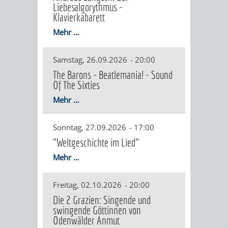
Liebesalgorythmus -
DATEN
Klavierkabarett
/
Mehr …
ZAHLEN
Samstag, 26.09.2026
-
20:00
The Barons - Beatlemania! - Sound
/
Of The Sixties
FAKTEN
Mehr …
BILDUNG
FREIZEIT
Sonntag, 27.09.2026
-
17:00
"Weltgeschichte im Lied"
Mehr …
KINDERBETREUUNG
SCHULEN
VERANSTALTUNGSKALENDER
JÄHRLICHE
Freitag, 02.10.2026
-
20:00
Die 2 Grazien: Singende und
VERANSTALTUNGE
swingende Göttinnen von
KINDERTAGESPFLEGE
KINDERKRIPPEN
SCHULARTEN
SCHULVERWALTUNG
Odenwälder Anmut