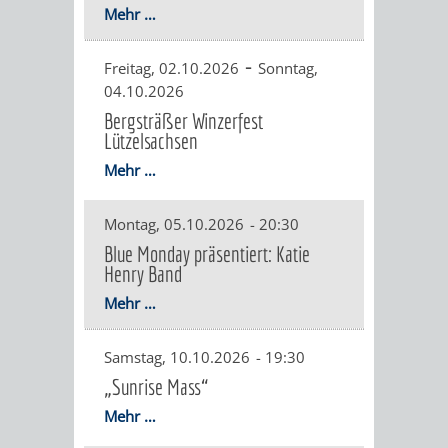
VERANSTALTUNGS
KULTURSOM
KINDERTAGESSTÄTTEN
PROJEKT
SCHULFERIEN
SCHÜLERBEFÖRDERUNG
Mehr …
HIGHLIGHTS
"KINDER
KERWE
-
HORTE
SCHULSOZIALARBEIT
Freitag, 02.10.2026
Sonntag,
04.10.2026
SCHÜTZEN
/
SOMMERTAGSZU
FESTE
INKLUSION
Bergsträßer Winzerfest
Lützelsachsen
-
GRUNDSCHULBETREUUNG
IN
Mehr …
KINDER
/
DEN
Montag, 05.10.2026
-
20:30
STÄRKEN"
FERIENBETREUUNG
STADTTEILEN
Blue Monday präsentiert: Katie
Henry Band
VORMERKVERFAHREN
FERIENANGEBOTE
STADTBIBLIOTHEK
„WOINEM
WEINHEIMER
Mehr …
FÜR
TIPPS
LIVE“
WEIHNACHT
A
AUSLEIHE
Samstag, 10.10.2026
-
19:30
DIE
&
AM
BIS
WEIHNACHTS
„Sunrise Mass“
MEDIENANGEBOTE
PLATZVERGABE
Mehr …
TREFFS
WINDECKPLATZ
Z
IN
ONLINE-