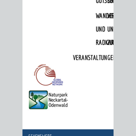
GUTSCHEINE
SONDERARTI
WANDER-
WEINE
UND
UND
RADKARTEN
ZUBEHÖR
VERANSTALTUNGEN