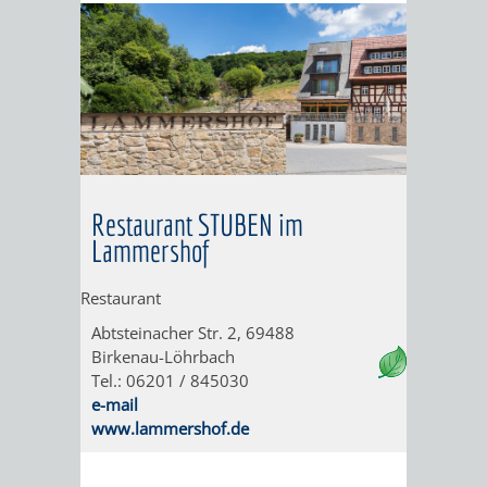
BUSINFORMATION
FÜHRUNGEN
ANREISE
BROSCHÜREN
UND
UND
AUSFLUGSFAHRTEN
WEIN-
PARKMÖGLICHKEITEN
INFOMATERIAL
UND
Restaurant STUBEN im
Lammershof
BIERPROBEN
ANREISE
VERKEHR
PROSPEKTBESTEL
ONLINE-
Restaurant
(ÖPNV)
BROSCHÜRE
AKTIVITÄTEN
BURGENERLEBNISSE
Abtsteinacher Str. 2, 69488
Birkenau-Löhrbach
BAHNVERKEHR
BUSVERKEHR
FAQ -
Tel.: 06201 / 845030
e-mail
HÄUFIG
RUFTAXI
www.lammershof.de
GESTELLTE
PARK
PARKEN