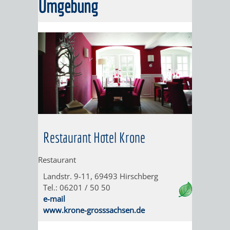
KINO
Umgebung
DULGER-
HITS
BAD
FÜR
KIDS
ACTIONBOUND
AUSFLUGSZIELE
GEOCACHING
Restaurant Hotel Krone
KLEINSTADTPERLEN
WELLNESS
Restaurant
KNEIPP-
Landstr. 9-11, 69493 Hirschberg
Tel.: 06201 / 50 50
ANLAGE
e-mail
www.krone-grosssachsen.de
GRUPPEN
GÄSTE-SERVICE