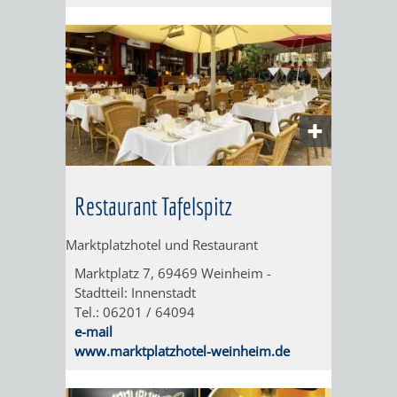
MIT
BEEINTRÄCHTIGUNGEN
WEINHEIMER
ANEKDOTEN
ÜBERNACHTUNGEN
GASTRONOMIE
Restaurant Tafelspitz
Marktplatzhotel und Restaurant
Marktplatz 7, 69469 Weinheim -
Stadtteil: Innenstadt
AKTIVITÄTEN
ÜBERNACHTUNGSDATENBANK
WOHNMOBILSTELLPLÄTZE
Tel.: 06201 / 64094
e-mail
REISEARRANGEMENTS
www.marktplatzhotel-weinheim.de
NH
HOTEL