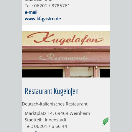
Tel.: 06201 / 8785761
e-mail
SIGHTEEING-
WEINHEIM
www.kf-gastro.de
TOUREN
–
FÜR
DIE
BUSREISEN
BRÄUCHE
AN
OSTERN
Restaurant Kugelofen
UND
WEIHNACHTEN
Deutsch-Italienisches Restaurant
Marktplatz 14, 69469 Weinheim -
RUNDGANG
BRIGGL,
Stadtteil: Innenstadt
Tel.: 06201 / 6 66 44
DURCH
BISCHOF,