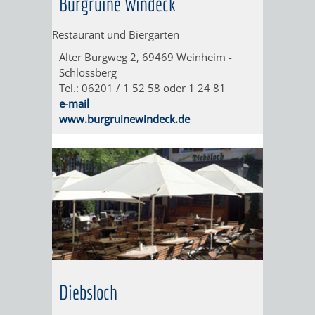
Burgruine Windeck
PILLEN,
-
Restaurant und Biergarten
PAPIER
EINE
Alter Burgweg 2, 69469 Weinheim -
UND
BAUMSAMM
Schlossberg
Tel.: 06201 / 1 52 58 oder 1 24 81
MEHR
GANZ
e-mail
www.burgruinewindeck.de
BESONDERE
ART
SCHAU-
WEINHEIMER
UND
WILDKRÄUTE
SICHTUNGSGARTE
HEILPFLANZ
Diebsloch
HERMANNSHOF
IM