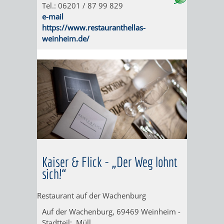
Tel.: 06201 / 87 99 829
e-mail
WEINHEIM
RADELN
https://www.restauranthellas-
weinheim.de/
IN
OHNE
ERINNERUNGEN
SCHRITT
SCHWELGEN
UND
MÜHE
-
FÜHRUNG
Kaiser & Flick - „Der Weg lohnt
sich!“
ALS
Restaurant auf der Wachenburg
VORTRAG
Auf der Wachenburg, 69469 Weinheim -
Stadtteil: Müll
INDIVIDUELLE
FESTLICHES