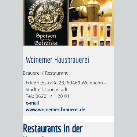
VERANSTALTUNGEN
WANDERN
HOTEL
FUCHS
HEIMATTAGE
WEINHEIMER
´SCHE
WANDERWEGE
MÜHLE
RADFAHREN
EINKAUFEN
HOTEL
MARKTPLATZHOTEL
Woinemer Hausbrauerei
IN
VRNNEXTBIKE
GOLDENER
LAMMERSHOF
Brauerei / Restaurant
WEINHEIM
PFLUG
Friedrichstraße 23, 69469 Weinheim -
HOTEL
Stadtteil: Innenstadt
SCHWIMMEN
MINIGOLF
Tel.: 06201 / 1 20 01
KRONE
e-mail
STRANDBAD
TSG
SPORTSTÄTTEN
www.woinemer-brauerei.de
ZUR
WAIDSEE
WALDSCHWIMMBAD
THEATER
Restaurants in der
MÜHLE
VIKTOR-