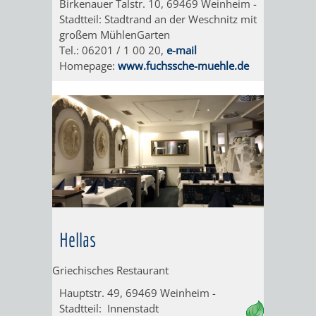
Birkenauer Talstr. 10, 69469 Weinheim -
Stadtteil: Stadtrand an der Weschnitz mit
"MARIE
HOHENSACH
großem MühlenGarten
Tel.: 06201 / 1 00 20,
e-mail
IN
GROSSSACHS
Homepage:
www.fuchssche-muehle.de
DER
HIRSCHKOPF
KOHLBACH"
/
MAGMAKAM
/
LÖSSHOHLWE
Hellas
SPECIALS
TERMINE
Griechisches Restaurant
2026
SEGWAY-
AFTER-
Hauptstr. 49, 69469 Weinheim -
Stadtteil: Innenstadt
TOUREN
WORK-
AGB