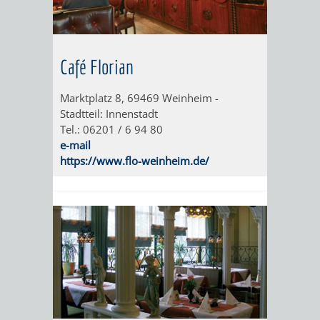
UNTERGANG
AUS
EINER
WINENHEIM
Café Florian
ÄRA
WEINHEIM
Marktplatz 8, 69469 Weinheim -
WURDE
Stadtteil: Innenstadt
Tel.: 06201 / 6 94 80
DREI
e-mail
https://www.flo-weinheim.de/
IN
EINER
HITS
NATUR
FÜR
PUR
KIDS
WALD
MIT