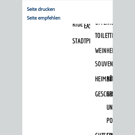
FRAGEN
Seite drucken
&
APP
Seite empfehlen
ÖFFENTLICHE
RIDE
EASYPARKEN
TOILETTEN
STADTPLAN
WEINHEIMER
SOUVENIRS
HEIMATTAGE
BÜCHER
GESCHENKE
GRUSS-
UND
POSTKARTEN