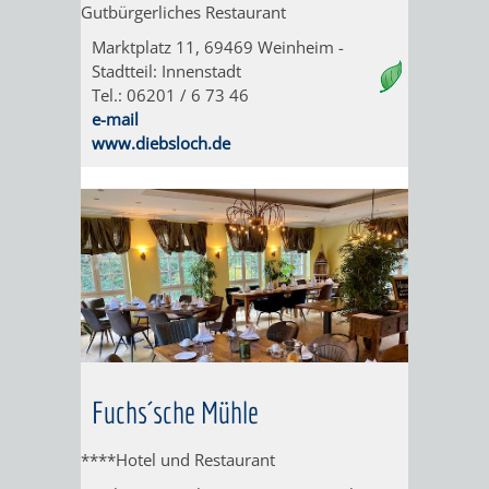
Gutbürgerliches Restaurant
SCHLOSSPA
Marktplatz 11, 69469 Weinheim -
Stadtteil: Innenstadt
HINEIN
UNTERE
Tel.: 06201 / 6 73 46
e-mail
IN
FUCHS
www.diebsloch.de
DEN
´SCHE
WACHENBERG-
MÜHLE
VULKAN
DIE
OBERE
FUCHS'SCHE
Fuchs´sche Mühle
MÜHLE
****Hotel und Restaurant
BESUCHERBERGW
BERGBAUREV