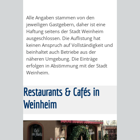
HANDWERK
DES
MUNDART-
WINDECK
SCHLOSS
Alle Angaben stammen von den
UND
ANSTOSSES"
jeweiligen Gastgebern, daher ist eine
WEG
MUSEUM
INGRID-
Haftung seitens der Stadt Weinheim
HISTORIE
ausgeschlossen. Die Auflistung hat
WEINHEIMER
NOLL-
keinen Anspruch auf Vollständigkeit und
VERANSTALTUNGEN
KINDER
beinhaltet auch Betriebe aus der
"WEIBERGED
WEG
näheren Umgebung. Die Einträge
IM
erfolgen in Abstimmung mit der Stadt
AM
FACKELFÜHR
Weinheim.
MUSEUM
MUNDART-
BRUNNEN
NACHTWÄCH
WEG
Restaurants & Cafés in
GELAUSCHT
MEIN
Weinheim
ZEIGMAL
STADTTEILE
-
LEBEN
- DIE
AUSFLUGSZIELE
LISTIG,
ALS
APP
KLEINSTADTPERLEN
LUSTIG,