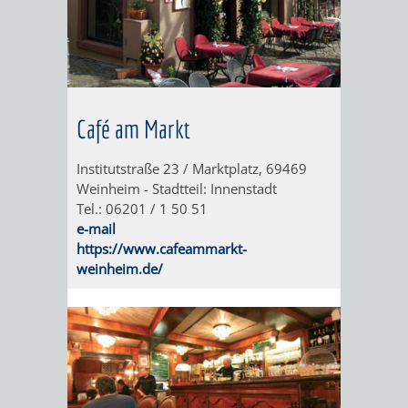
GERBER
HITS
SECHS-
SKANDALÖS
KURFÜRST
FÜR
MÜHLEN-
OTTHEINRICH
KIDS
TAL
Café am Markt
WEINHEIM
VON
BLOGGER
Institutstraße 23 / Marktplatz, 69469
UND
DER
Weinheim - Stadtteil: Innenstadt
ON
Tel.: 06201 / 1 50 51
DIE
SIEDLUNG
e-mail
TOUR
https://www.cafeammarkt-
KURPFALZ
ZUR
weinheim.de/
–
STADT
GLANZ
–
UND
WIE