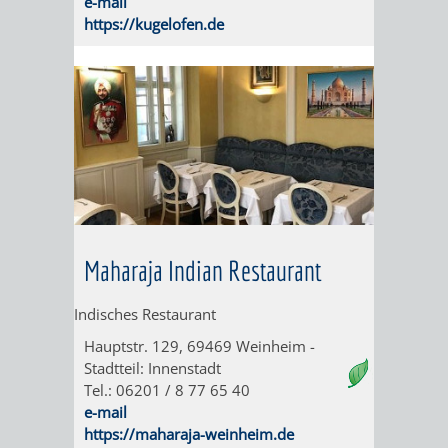
e-mail
https://kugelofen.de
DEN
BELLER-
WEINHEIMER
BAD
ORTSTEIL
-
LÜTZELSACHSEN
BEMERKENSWERTES
AUF
LÜTZELSACHSEN'S
Maharaja Indian Restaurant
WEGEN
Indisches Restaurant
Hauptstr. 129, 69469 Weinheim -
E-
FÜHRUNGEN
Stadtteil: Innenstadt
Tel.: 06201 / 8 77 65 40
ROLLI
FÜR
e-mail
https://maharaja-weinheim.de
MENSCHEN