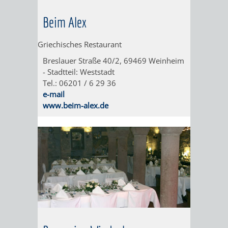
WEINHEIM
TASCHENLAMPEN-
FERNER
GESANG
Beim Alex
MIT
FÜHRUNG
LÄNDER
UND
Griechisches Restaurant
KINDERAUGEN
–
GITARRE
AUF
Breslauer Straße 40/2, 69469 Weinheim
- Stadtteil: Weststadt
ERLEBEN
DER
DURCH
GEHT‘S
Tel.: 06201 / 6 29 36
e-mail
EXOTENWALD
DEN
ZUM
www.beim-alex.de
EXOTENWAL
GRÜFFELO
BAUMGESCHICHTE
DAS
-
ABC
VON
DER
PINIEN,
BÄUME