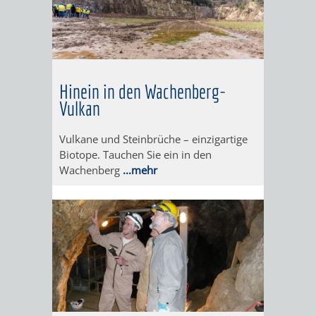
SIGHTEEING-
WEINHEIM
TOUREN
–
Hinein in den Wachenberg-
FÜR
DIE
Vulkan
BUSREISEN
BRÄUCHE
Vulkane und Steinbrüche – einzigartige
AN
Biotope. Tauchen Sie ein in den
Wachenberg
...mehr
OSTERN
UND
WEIHNACHTEN
RUNDGANG
BRIGGL,
DURCH
BISCHOF,