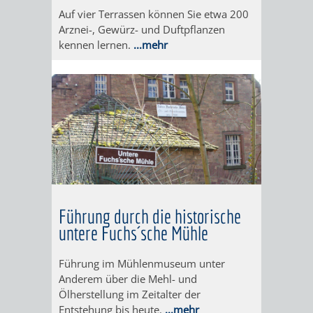
Auf vier Terrassen können Sie etwa 200
"MARIE
HOHENSACH
Arznei-, Gewürz- und Duftpflanzen
kennen lernen.
...mehr
IN
GROSSSACHS
DER
HIRSCHKOPF
KOHLBACH"
/
MAGMAKAM
/
LÖSSHOHLWE
Führung durch die historische
untere Fuchs´sche Mühle
SPECIALS
TERMINE
Führung im Mühlenmuseum unter
2026
SEGWAY-
AFTER-
Anderem über die Mehl- und
Ölherstellung im Zeitalter der
TOUREN
WORK-
AGB
Entstehung bis heute.
...mehr