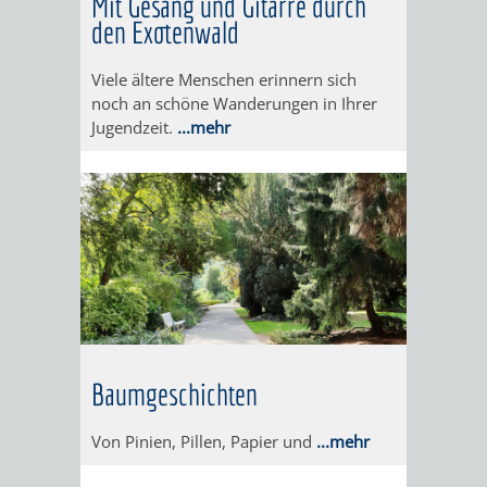
Mit Gesang und Gitarre durch
UNTERGANG
AUS
den Exotenwald
EINER
WINENHEIM
Viele ältere Menschen erinnern sich
ÄRA
WEINHEIM
noch an schöne Wanderungen in Ihrer
Jugendzeit.
...mehr
WURDE
DREI
IN
EINER
HITS
NATUR
Baumgeschichten
FÜR
PUR
Von Pinien, Pillen, Papier und
...mehr
KIDS
WALD
MIT