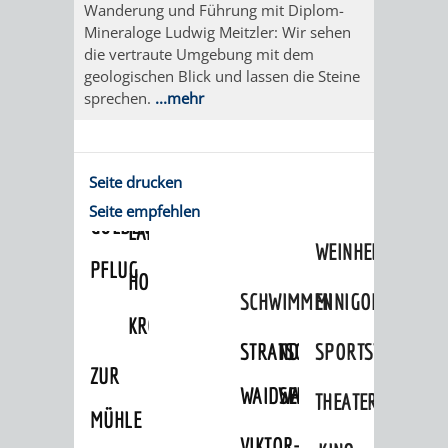
Wanderung und Führung mit Diplom-
VERANSTALTUNGEN
WANDERN
Mineraloge Ludwig Meitzler: Wir sehen
HOTEL
FUCHS
die vertraute Umgebung mit dem
HEIMATTAGE
WEINHEIMER
geologischen Blick und lassen die Steine
´SCHE
sprechen.
...mehr
WANDERWEGE
MÜHLE
RADFAHREN
EINKAUFEN
HOTEL
MARKTPLATZHOTEL
Seite drucken
IN
VRNNEXTBIKE
Seite empfehlen
GOLDENER
LAMMERSHOF
WEINHEIM
PFLUG
HOTEL
SCHWIMMEN
MINIGOLF
KRONE
STRANDBAD
TSG
SPORTSTÄTTEN
ZUR
WAIDSEE
WALDSCHWIMMBAD
THEATER
MÜHLE
VIKTOR-