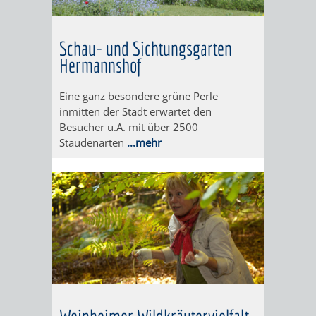
PILLEN,
-
PAPIER
EINE
Schau- und Sichtungsgarten
Hermannshof
UND
BAUMSAMM
Eine ganz besondere grüne Perle
MEHR
GANZ
inmitten der Stadt erwartet den
Besucher u.A. mit über 2500
BESONDERE
Staudenarten
...mehr
ART
SCHAU-
WEINHEIMER
UND
WILDKRÄUTE
SICHTUNGSGARTE
HEILPFLANZ
HERMANNSHOF
IM