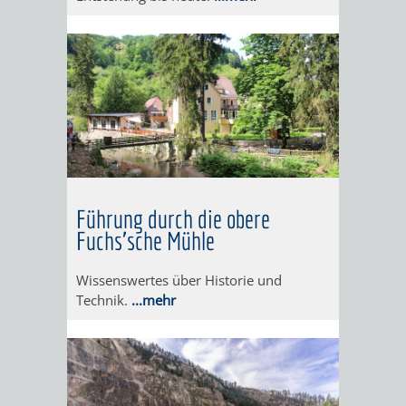
WEINHEIM
RADELN
IN
OHNE
ERINNERUNGEN
SCHRITT
SCHWELGEN
UND
MÜHE
Führung durch die obere
Fuchs'sche Mühle
-
FÜHRUNG
Wissenswertes über Historie und
Technik.
...mehr
ALS
VORTRAG
INDIVIDUELLE
FESTLICHES