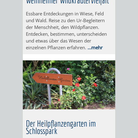
Weinheimer Wildkräutervielfalt
SCHLOSSPA
Essbare Entdeckungen in Wiese, Feld
und Wald. Reise zu den Ur-Begleitern
HINEIN
UNTERE
der Menschheit, den Wildpflanzen.
Entdecken, bestimmen, unterscheiden
IN
FUCHS
und etwas über das Wesen der
einzelnen Pflanzen erfahren.
...mehr
DEN
´SCHE
WACHENBERG-
MÜHLE
VULKAN
DIE
OBERE
FUCHS'SCHE
MÜHLE
Der Heilpflanzengarten im
Schlosspark
BESUCHERBERGW
BERGBAUREV