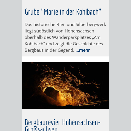
Grube "Marie in der Kohlbach"
DEN
BELLER-
Das historische Blei- und Silberbergwerk
WEINHEIMER
BAD
liegt südöstlich von Hohensachsen
oberhalb des Wanderparkplatzes „Am
ORTSTEIL
-
Kohlbach“ und zeigt die Geschichte des
Bergbaus in der Gegend.
...mehr
LÜTZELSACHSEN
BEMERKENSWERTES
AUF
LÜTZELSACHSEN'S
WEGEN
E-
FÜHRUNGEN
ROLLI
FÜR
Bergbaurevier Hohensachsen-
Großsachsen
MENSCHEN