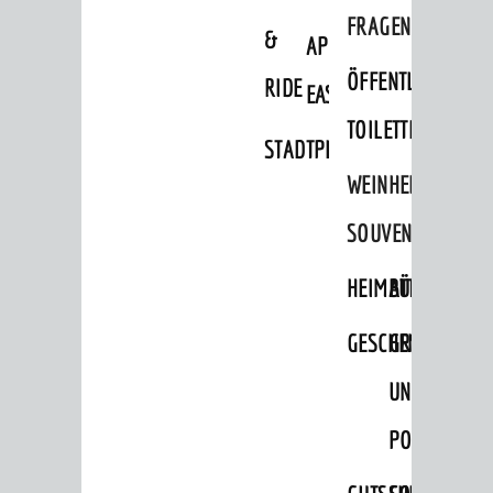
Stadtteile
FRAGEN
&
APP
Ausflugsziele
ÖFFENTLICHE
RIDE
EASYPARKEN
Hits für Kids
TOILETTEN
Sechs-Mühlen-Tal
STADTPLAN
Blogger on Tour
WEINHEIMER
FÜHRUNGEN
SOUVENIRS
Weinheim Digital
HEIMATTAGE
BÜCHER
Stadterlebnisse
GESCHENKE
GRUSS-
Hits für Kids
UND
Natur pur
POSTKARTEN
Specials
Termine 2026