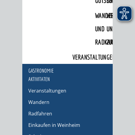
GUTSCHEINE
SONDERARTI
AGB
WANDER-
WEINE
ÜBERNACHTUNGEN
UND
UND
Übernachtungsdatenbank
RADKARTEN
ZUBEHÖR
Wohnmobilstellplätze
VERANSTALTUNGEN
Reisearrangements
GASTRONOMIE
AKTIVITÄTEN
Veranstaltungen
Wandern
Radfahren
Einkaufen in Weinheim