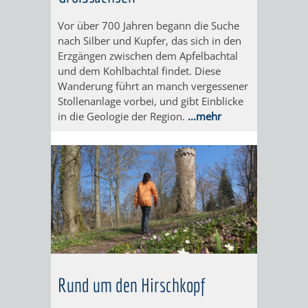
Vor über 700 Jahren begann die Suche
MIT
nach Silber und Kupfer, das sich in den
Erzgängen zwischen dem Apfelbachtal
BEEINTRÄCHTIGUNGEN
und dem Kohlbachtal findet. Diese
Wanderung führt an manch vergessener
WEINHEIMER
Stollenanlage vorbei, und gibt Einblicke
in die Geologie der Region.
...mehr
ANEKDOTEN
ÜBERNACHTUNGEN
GASTRONOMIE
AKTIVITÄTEN
ÜBERNACHTUNGSDATENBANK
WOHNMOBILSTELLPLÄTZE
REISEARRANGEMENTS
Rund um den Hirschkopf
NH
HOTEL