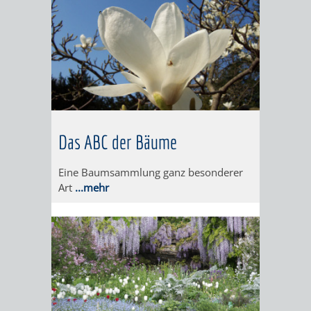
WEINHEIM
TASCHENLAMPEN-
FERNER
GESANG
MIT
FÜHRUNG
LÄNDER
UND
KINDERAUGEN
–
GITARRE
AUF
ERLEBEN
DER
DURCH
GEHT‘S
EXOTENWALD
DEN
ZUM
Das ABC der Bäume
EXOTENWAL
GRÜFFELO
Eine Baumsammlung ganz besonderer
Art
...mehr
BAUMGESCHICHTE
DAS
-
ABC
VON
DER
PINIEN,
BÄUME