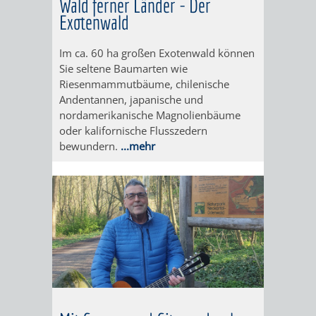
Wald ferner Länder - Der
GERBER
Exotenwald
HITS
SECHS-
SKANDALÖS
KURFÜRST
Im ca. 60 ha großen Exotenwald können
FÜR
MÜHLEN-
OTTHEINRICH
Sie seltene Baumarten wie
Riesenmammutbäume, chilenische
KIDS
TAL
Andentannen, japanische und
WEINHEIM
VON
nordamerikanische Magnolienbäume
BLOGGER
oder kalifornische Flusszedern
UND
DER
bewundern.
...mehr
ON
DIE
SIEDLUNG
TOUR
KURPFALZ
ZUR
–
STADT
GLANZ
–
UND
WIE