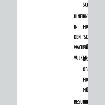
SCHLOSSPA
HINEIN
UNTERE
IN
FUCHS
DEN
´SCHE
WACHENBERG-
MÜHLE
VULKAN
DIE
OBERE
SEHENSWERT
FUCHS'SCHE
Grüne Meilen
MÜHLE
Altstadt
Burgen / Schloss
BESUCHERBERGW
BERGBAUREV