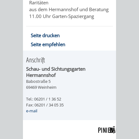
Raritäten
WEINHEIM
TASCHENLAMPEN-
FERNER
GESANG
aus dem Hermannshof und Beratung
11.00 Uhr Garten-Spaziergang
MIT
FÜHRUNG
LÄNDER
UND
KINDERAUGEN
–
GITARRE
AUF
Seite drucken
Seite empfehlen
ERLEBEN
DER
DURCH
GEHT‘S
Anschrift
EXOTENWALD
DEN
ZUM
Schau- und Sichtungsgarten
EXOTENWAL
GRÜFFELO
Hermannshof
Babostraße 5
69469 Weinheim
BAUMGESCHICHTE
DAS
Tel.: 06201 / 1 36 52
-
ABC
Fax: 06201 / 34 05 35
e-mail
VON
DER
PINIEN,
BÄUME