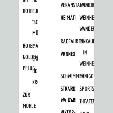
VERANSTALTUNGEN
WANDERN
HOTEL
FUCHS
HEIMATTAGE
WEINHEIMER
´SCHE
WANDERWEGE
MÜHLE
RADFAHREN
EINKAUFEN
HOTEL
MARKTPLATZHOTEL
IN
VRNNEXTBIKE
GOLDENER
LAMMERSHOF
WEINHEIM
PFLUG
HOTEL
SCHWIMMEN
MINIGOLF
KRONE
STRANDBAD
TSG
SPORTSTÄTTEN
ZUR
WAIDSEE
WALDSCHWIMMBAD
THEATER
MÜHLE
VIKTOR-