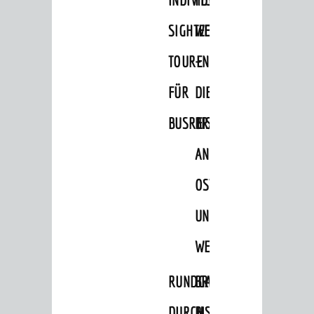
Veranstaltungen
SIGHTEEING-
WEINHEIM
Wandern
Radfahren
TOUREN
–
Einkaufen in Weinheim
FÜR
DIE
Schwimmen
BUSREISEN
BRÄUCHE
Minigolf
AN
Sportstätten
OSTERN
Theater
UND
Kino
WEIHNACHTEN
Hits für Kids
Ausflugsziele
RUNDGANG
BRIGGL,
Geocaching
DURCH
BISCHOF,