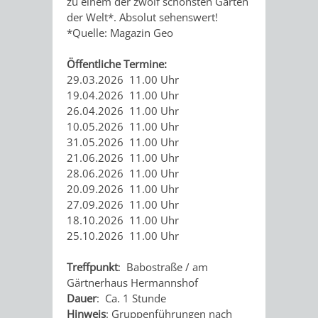
GERBER
zu einem der zwölf schönsten Gärten
der Welt*. Absolut sehenswert!
HITS
SECHS-
SKANDALÖS
*Quelle: Magazin Geo
KURFÜRST
FÜR
MÜHLEN-
Öffentliche Termine:
OTTHEINRICH
29.03.2026 11.00 Uhr
KIDS
TAL
19.04.2026 11.00 Uhr
WEINHEIM
VON
26.04.2026 11.00 Uhr
BLOGGER
10.05.2026 11.00 Uhr
UND
DER
31.05.2026 11.00 Uhr
ON
21.06.2026 11.00 Uhr
DIE
SIEDLUNG
28.06.2026 11.00 Uhr
TOUR
20.09.2026 11.00 Uhr
KURPFALZ
ZUR
27.09.2026 11.00 Uhr
18.10.2026 11.00 Uhr
–
STADT
25.10.2026 11.00 Uhr
GLANZ
–
Treffpunkt
: Babostraße / am
Gärtnerhaus Hermannshof
UND
WIE
Dauer
: Ca. 1 Stunde
Hinweis
: Gruppenführungen nach