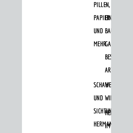
PILLEN,
-
PAPIER
EINE
UND
BAUMSAMM
MEHR
GANZ
BESONDERE
ART
SCHAU-
WEINHEIMER
UND
WILDKRÄUTE
SICHTUNGSGARTE
HEILPFLANZ
HERMANNSHOF
IM