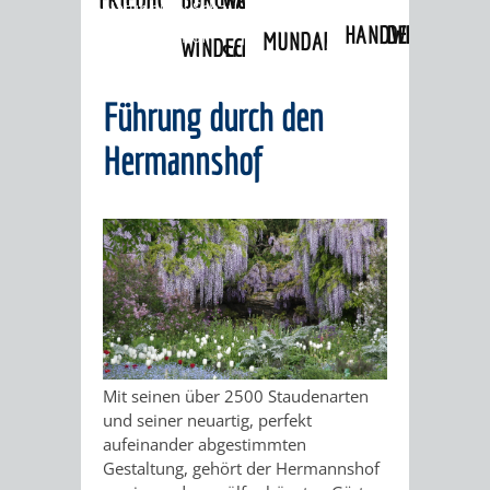
Natur pur
»
Schau- und Sichtungsgarten
HANDWERK
DES
Hermannshof
MUNDART-
WINDECK
SCHLOSS
UND
ANSTOSSES"
WEG
MUSEUM
Führung durch den
INGRID-
HISTORIE
WEINHEIMER
Hermannshof
NOLL-
VERANSTALTUNGEN
KINDER
"WEIBERGED
WEG
IM
AM
FACKELFÜHR
MUSEUM
MUNDART-
BRUNNEN
NACHTWÄCH
WEG
GELAUSCHT
MEIN
ZEIGMAL
STADTTEILE
-
LEBEN
Mit seinen über 2500 Staudenarten
- DIE
AUSFLUGSZIELE
und seiner neuartig, perfekt
LISTIG,
ALS
aufeinander abgestimmten
APP
Gestaltung, gehört der Hermannshof
KLEINSTADTPERLEN
LUSTIG,