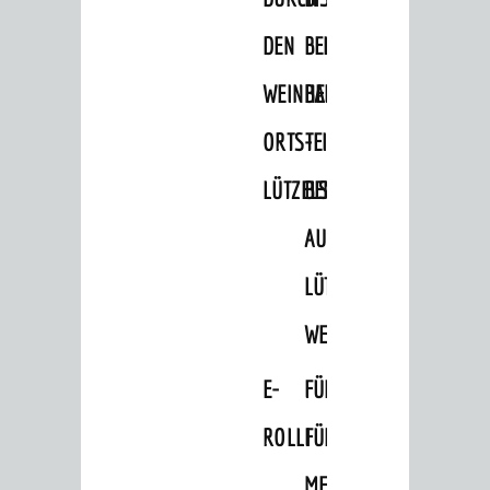
Wellness
DEN
BELLER-
GRUPPEN
WEINHEIMER
BAD
Businformation
ORTSTEIL
-
Führungen
LÜTZELSACHSEN
BEMERKENSWERTES
Ausflugsfahrten
AUF
Wein- und Bierproben
Aktivitäten
LÜTZELSACHSEN'S
Burgenerlebnisse
WEGEN
GÄSTE-SERVICE
E-
FÜHRUNGEN
Anreise und Parkmöglichkeiten
ROLLI
FÜR
Broschüren und Infomaterial
MENSCHEN