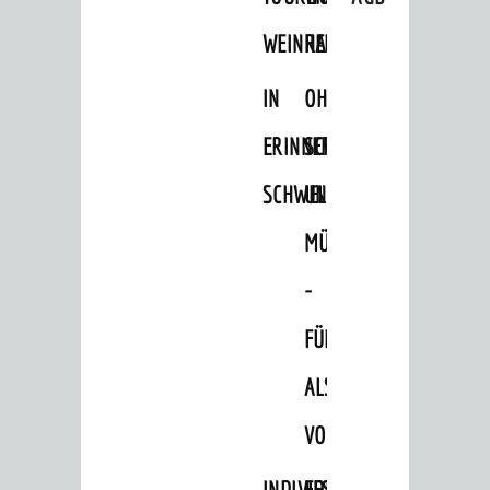
Hits für Kids
WEINHEIM
RADELN
Natur pur
IN
OHNE
Specials
ERINNERUNGEN
SCHRITT
Termine 2026
SCHWELGEN
UND
AGB
MÜHE
ÜBERNACHTUNGEN
-
Übernachtungsdatenbank
Wohnmobilstellplätze
FÜHRUNG
Reisearrangements
ALS
GASTRONOMIE
VORTRAG
AKTIVITÄTEN
INDIVIDUELLE
FESTLICHES