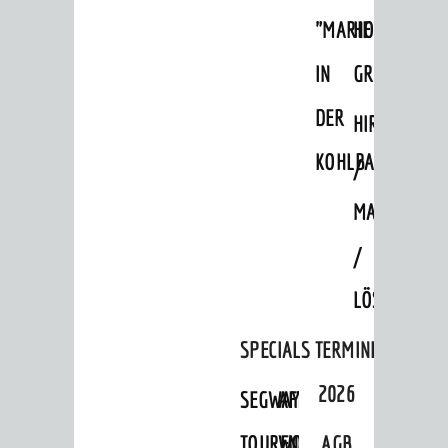
Museum
"MARIE
HOHENSACH
Ingrid-Noll-Weg
IN
GROSSSACHS
Mundart-Weg
DER
HIRSCHKOPF
ZeigMal - Die App
KOHLBACH"
/
Stadtteile
Ausflugsziele
MAGMAKAM
Hits für Kids
/
Sechs-Mühlen-Tal
LÖSSHOHLWE
Blogger on Tour
SPECIALS
TERMINE
FÜHRUNGEN
2026
SEGWAY-
AFTER-
Weinheim Digital
Stadterlebnisse
TOUREN
WORK-
AGB