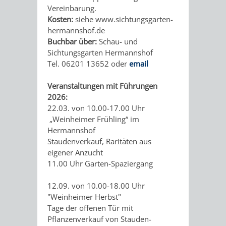
UNTERGANG
AUS
Vereinbarung.
Kosten:
siehe www.sichtungsgarten-
EINER
WINENHEIM
hermannshof.de
Buchbar über:
Schau- und
ÄRA
WEINHEIM
Sichtungsgarten Hermannshof
Tel. 06201 13652 oder
email
WURDE
Veranstaltungen mit Führungen
DREI
2026:
22.03. von 10.00-17.00 Uhr
IN
„Weinheimer Frühling“ im
Hermannshof
EINER
Staudenverkauf, Raritäten aus
eigener Anzucht
11.00 Uhr Garten-Spaziergang
HITS
NATUR
12.09. von 10.00-18.00 Uhr
FÜR
PUR
"Weinheimer Herbst"
Tage der offenen Tür mit
KIDS
WALD
MIT
Pflanzenverkauf von Stauden-