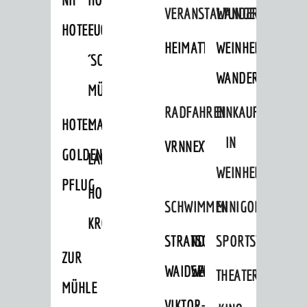
VERANSTALTUNGEN
WANDERN
HOTEL
FUCHS
HEIMATTAGE
WEINHEIMER
´SCHE
WANDERWEGE
MÜHLE
RADFAHREN
EINKAUFEN
HOTEL
MARKTPLATZHOTEL
IN
VRNNEXTBIKE
GOLDENER
LAMMERSHOF
WEINHEIM
PFLUG
HOTEL
SCHWIMMEN
MINIGOLF
KRONE
STRANDBAD
TSG
SPORTSTÄTTEN
ZUR
WAIDSEE
WALDSCHWIMMBAD
THEATER
MÜHLE
VIKTOR-