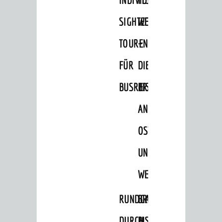
Veranstaltungen
SIGHTEEING-
WEINHEIM
Wandern
Radfahren
TOUREN
–
Einkaufen in Weinheim
FÜR
DIE
Schwimmen
BUSREISEN
BRÄUCHE
Minigolf
AN
Sportstätten
OSTERN
Theater
UND
Kino
WEIHNACHTEN
Hits für Kids
Ausflugsziele
RUNDGANG
BRIGGL,
Geocaching
DURCH
BISCHOF,