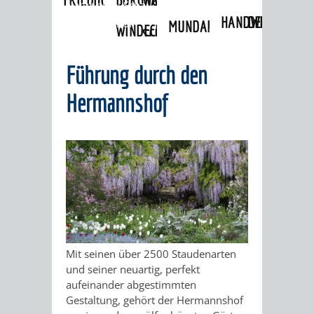
Natur pur
»
Schau- und Sichtungsgarten
HANDWERK
DES
Hermannshof
MUNDART-
WINDECK
SCHLOSS
UND
ANSTOSSES"
WEG
MUSEUM
Führung durch den
INGRID-
HISTORIE
WEINHEIMER
Hermannshof
NOLL-
VERANSTALTUNGEN
KINDER
"WEIBERGED
WEG
IM
AM
FACKELFÜHR
MUSEUM
MUNDART-
BRUNNEN
NACHTWÄCH
WEG
GELAUSCHT
MEIN
ZEIGMAL
STADTTEILE
-
LEBEN
Mit seinen über 2500 Staudenarten
- DIE
AUSFLUGSZIELE
und seiner neuartig, perfekt
LISTIG,
ALS
aufeinander abgestimmten
APP
Gestaltung, gehört der Hermannshof
KLEINSTADTPERLEN
LUSTIG,