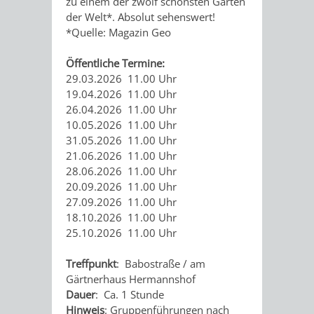
GERBER
zu einem der zwölf schönsten Gärten
der Welt*. Absolut sehenswert!
HITS
SECHS-
SKANDALÖS
*Quelle: Magazin Geo
KURFÜRST
FÜR
MÜHLEN-
Öffentliche Termine:
OTTHEINRICH
29.03.2026 11.00 Uhr
KIDS
TAL
19.04.2026 11.00 Uhr
WEINHEIM
VON
26.04.2026 11.00 Uhr
BLOGGER
10.05.2026 11.00 Uhr
UND
DER
31.05.2026 11.00 Uhr
ON
21.06.2026 11.00 Uhr
DIE
SIEDLUNG
28.06.2026 11.00 Uhr
TOUR
20.09.2026 11.00 Uhr
KURPFALZ
ZUR
27.09.2026 11.00 Uhr
18.10.2026 11.00 Uhr
–
STADT
25.10.2026 11.00 Uhr
GLANZ
–
Treffpunkt
: Babostraße / am
Gärtnerhaus Hermannshof
UND
WIE
Dauer
: Ca. 1 Stunde
Hinweis
: Gruppenführungen nach