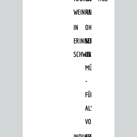
Hits für Kids
WEINHEIM
RADELN
Natur pur
IN
OHNE
Specials
ERINNERUNGEN
SCHRITT
Termine 2026
SCHWELGEN
UND
AGB
MÜHE
ÜBERNACHTUNGEN
-
Übernachtungsdatenbank
Wohnmobilstellplätze
FÜHRUNG
Reisearrangements
ALS
GASTRONOMIE
VORTRAG
AKTIVITÄTEN
INDIVIDUELLE
FESTLICHES