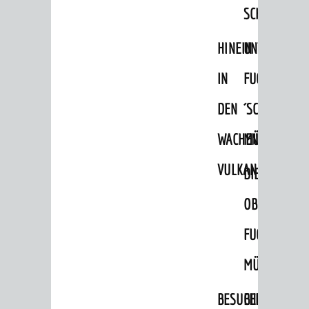
SCHLOSSPA
HINEIN
UNTERE
IN
FUCHS
DEN
´SCHE
WACHENBERG-
MÜHLE
VULKAN
DIE
OBERE
SEHENSWERT
FUCHS'SCHE
Grüne Meilen
MÜHLE
Altstadt
Burgen / Schloss
BESUCHERBERGW
BERGBAUREV