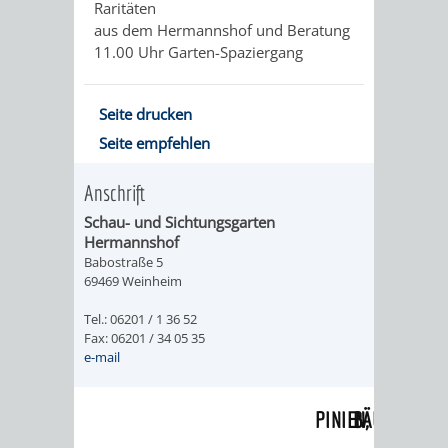
Raritäten
WEINHEIM
TASCHENLAMPEN-
FERNER
GESANG
aus dem Hermannshof und Beratung
11.00 Uhr Garten-Spaziergang
MIT
FÜHRUNG
LÄNDER
UND
KINDERAUGEN
–
GITARRE
AUF
Seite drucken
Seite empfehlen
ERLEBEN
DER
DURCH
GEHT‘S
Anschrift
EXOTENWALD
DEN
ZUM
Schau- und Sichtungsgarten
EXOTENWAL
GRÜFFELO
Hermannshof
Babostraße 5
69469 Weinheim
BAUMGESCHICHTE
DAS
Tel.: 06201 / 1 36 52
-
ABC
Fax: 06201 / 34 05 35
e-mail
VON
DER
PINIEN,
BÄUME