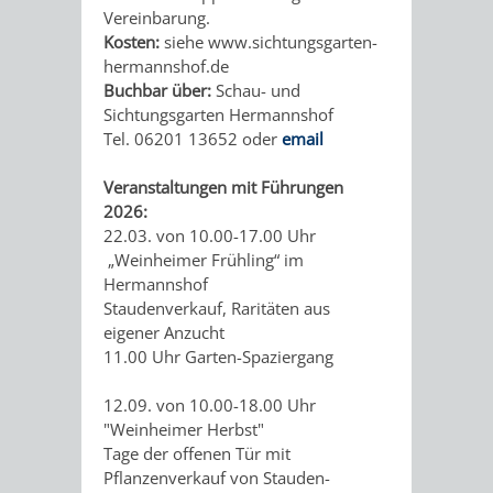
UNTERGANG
AUS
Vereinbarung.
Kosten:
siehe www.sichtungsgarten-
EINER
WINENHEIM
hermannshof.de
Buchbar über:
Schau- und
ÄRA
WEINHEIM
Sichtungsgarten Hermannshof
Tel. 06201 13652 oder
email
WURDE
Veranstaltungen mit Führungen
DREI
2026:
22.03. von 10.00-17.00 Uhr
IN
„Weinheimer Frühling“ im
Hermannshof
EINER
Staudenverkauf, Raritäten aus
eigener Anzucht
11.00 Uhr Garten-Spaziergang
HITS
NATUR
12.09. von 10.00-18.00 Uhr
FÜR
PUR
"Weinheimer Herbst"
Tage der offenen Tür mit
KIDS
WALD
MIT
Pflanzenverkauf von Stauden-