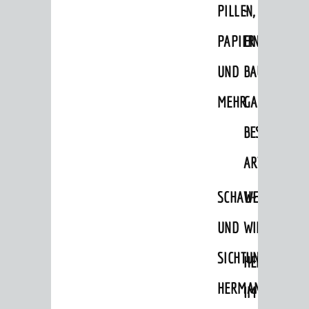
PILLEN,
-
PAPIER
EINE
UND
BAUMSAMM
MEHR
GANZ
BESONDERE
ART
SCHAU-
WEINHEIMER
UND
WILDKRÄUTE
SICHTUNGSGARTE
HEILPFLANZ
HERMANNSHOF
IM