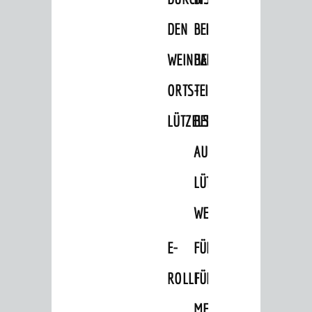
Wellness
DEN
BELLER-
GRUPPEN
WEINHEIMER
BAD
Businformation
ORTSTEIL
-
Führungen
LÜTZELSACHSEN
BEMERKENSWERTES
Ausflugsfahrten
AUF
Wein- und Bierproben
Aktivitäten
LÜTZELSACHSEN'S
Burgenerlebnisse
WEGEN
GÄSTE-SERVICE
E-
FÜHRUNGEN
Anreise und Parkmöglichkeiten
ROLLI
FÜR
Broschüren und Infomaterial
MENSCHEN