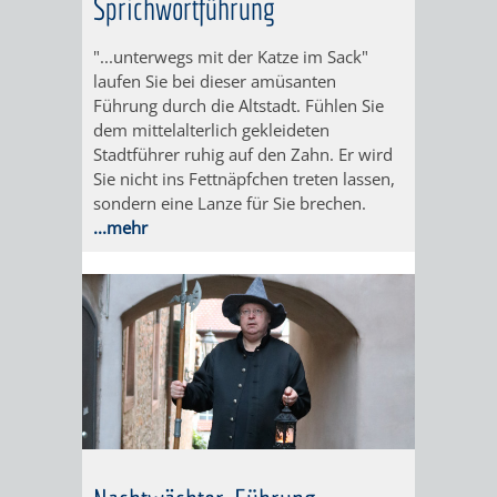
Sprichwortführung
GERBER
HITS
SECHS-
SKANDALÖS
"...unterwegs mit der Katze im Sack"
KURFÜRST
laufen Sie bei dieser amüsanten
FÜR
MÜHLEN-
Führung durch die Altstadt. Fühlen Sie
OTTHEINRICH
dem mittelalterlich gekleideten
KIDS
TAL
Stadtführer ruhig auf den Zahn. Er wird
WEINHEIM
VON
Sie nicht ins Fettnäpfchen treten lassen,
BLOGGER
sondern eine Lanze für Sie brechen.
UND
DER
...mehr
ON
DIE
SIEDLUNG
TOUR
KURPFALZ
ZUR
–
STADT
GLANZ
–
UND
WIE