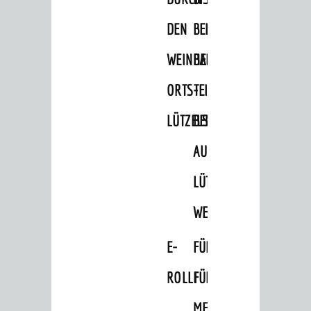
Kino
DEN
BELLER-
Hits für Kids
WEINHEIMER
BAD
Ausflugsziele
ORTSTEIL
-
Geocaching
LÜTZELSACHSEN
BEMERKENSWERTES
Wellness
AUF
GRUPPEN
LÜTZELSACHSEN'S
Businformation
WEGEN
Führungen
Ausflugsfahrten
E-
FÜHRUNGEN
Wein- und Bierproben
ROLLI
FÜR
Aktivitäten
MENSCHEN