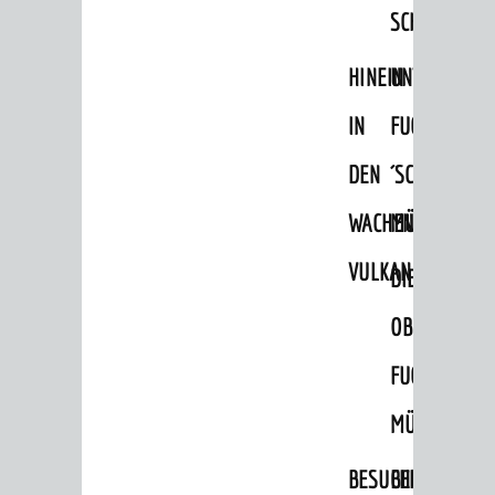
SCHLOSSPA
HINEIN
UNTERE
IN
FUCHS
DEN
´SCHE
WACHENBERG-
MÜHLE
VULKAN
DIE
OBERE
FUCHS'SCHE
MÜHLE
BESUCHERBERGW
BERGBAUREV