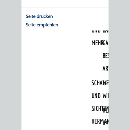
PILLEN,
-
Seite drucken
PAPIER
EINE
Seite empfehlen
UND
BAUMSAMM
MEHR
GANZ
BESONDERE
ART
SCHAU-
WEINHEIMER
UND
WILDKRÄUTE
SICHTUNGSGARTE
HEILPFLANZ
HERMANNSHOF
IM