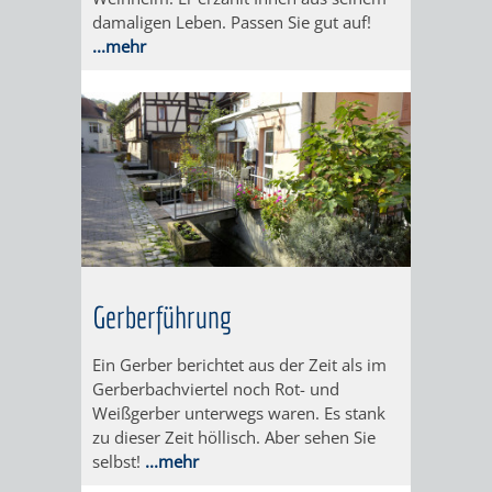
WEINHEIM
TASCHENLAMPEN-
FERNER
GESANG
damaligen Leben. Passen Sie gut auf!
...mehr
MIT
FÜHRUNG
LÄNDER
UND
KINDERAUGEN
–
GITARRE
AUF
ERLEBEN
DER
DURCH
GEHT‘S
EXOTENWALD
DEN
ZUM
EXOTENWAL
GRÜFFELO
Gerberführung
BAUMGESCHICHTE
DAS
-
ABC
Ein Gerber berichtet aus der Zeit als im
Gerberbachviertel noch Rot- und
VON
DER
Weißgerber unterwegs waren. Es stank
zu dieser Zeit höllisch. Aber sehen Sie
PINIEN,
BÄUME
selbst!
...mehr