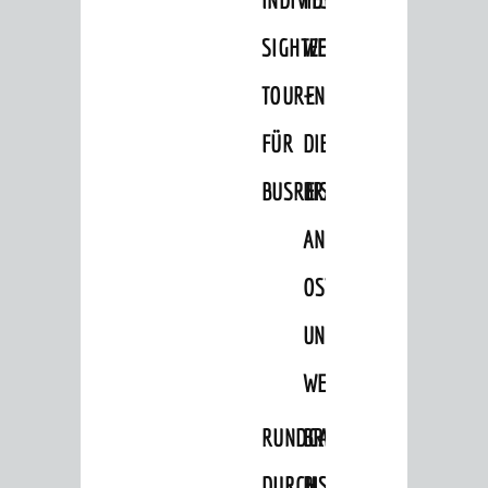
Wohnmobilstellplätze
SIGHTEEING-
WEINHEIM
Reisearrangements
TOUREN
–
GASTRONOMIE
FÜR
DIE
AKTIVITÄTEN
BUSREISEN
BRÄUCHE
Veranstaltungen
Wandern
AN
Radfahren
OSTERN
Einkaufen in Weinheim
UND
Schwimmen
WEIHNACHTEN
Minigolf
RUNDGANG
BRIGGL,
Sportstätten
Theater
DURCH
BISCHOF,