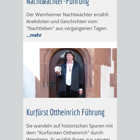
Nachtwächter-Führung
UNTERGANG
AUS
Der Weinheimer Nachtwächter erzählt
EINER
WINENHEIM
Anekdoten und Geschichten vom
"Nachtleben" aus vergangenen Tagen.
ÄRA
WEINHEIM
...mehr
WURDE
DREI
IN
EINER
HITS
NATUR
Kurfürst Ottheinrich Führung
FÜR
PUR
Sie wandeln auf historischen Spuren mit
KIDS
WALD
MIT
dem "Kurfürsten Ottheinrich" durch
Weinheim. Er erzählt Ihnen aus seinem