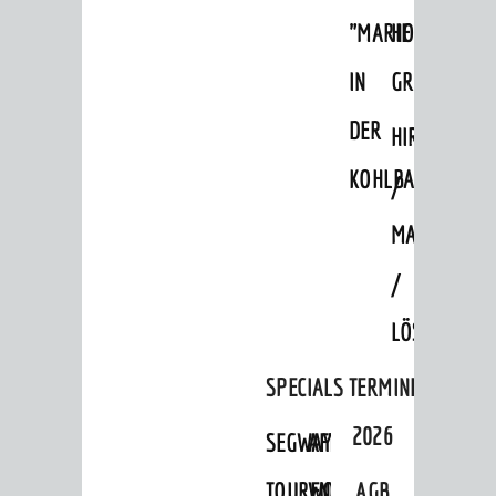
"MARIE
HOHENSACH
SEHENSWERT
Grüne Meilen
IN
GROSSSACHS
Altstadt
DER
HIRSCHKOPF
Burgen / Schloss
KOHLBACH"
/
Museum
MAGMAKAM
Ingrid-Noll-Weg
/
Mundart-Weg
ZeigMal - Die App
LÖSSHOHLWE
Stadtteile
SPECIALS
TERMINE
Ausflugsziele
2026
SEGWAY-
AFTER-
Hits für Kids
TOUREN
WORK-
AGB
Sechs-Mühlen-Tal