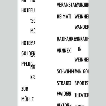
VERANSTALTUNGEN
WANDERN
HOTEL
FUCHS
HEIMATTAGE
WEINHEIMER
´SCHE
WANDERWEGE
MÜHLE
RADFAHREN
EINKAUFEN
HOTEL
MARKTPLATZHOTEL
IN
VRNNEXTBIKE
GOLDENER
LAMMERSHOF
WEINHEIM
PFLUG
HOTEL
SCHWIMMEN
MINIGOLF
KRONE
STRANDBAD
TSG
SPORTSTÄTTEN
ZUR
WAIDSEE
WALDSCHWIMMBAD
THEATER
MÜHLE
VIKTOR-