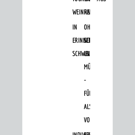
Blogger on Tour
WEINHEIM
RADELN
FÜHRUNGEN
IN
OHNE
Weinheim Digital
ERINNERUNGEN
SCHRITT
Stadterlebnisse
SCHWELGEN
UND
Hits für Kids
MÜHE
Natur pur
-
Specials
FÜHRUNG
Termine 2026
AGB
ALS
VORTRAG
ÜBERNACHTUNGEN
Übernachtungsdatenbank
INDIVIDUELLE
FESTLICHES