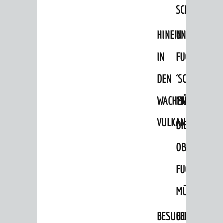
SCHLOSSPA
HINEIN
UNTERE
IN
FUCHS
DEN
´SCHE
WACHENBERG-
MÜHLE
VULKAN
DIE
OBERE
FUCHS'SCHE
MÜHLE
BESUCHERBERGW
BERGBAUREV