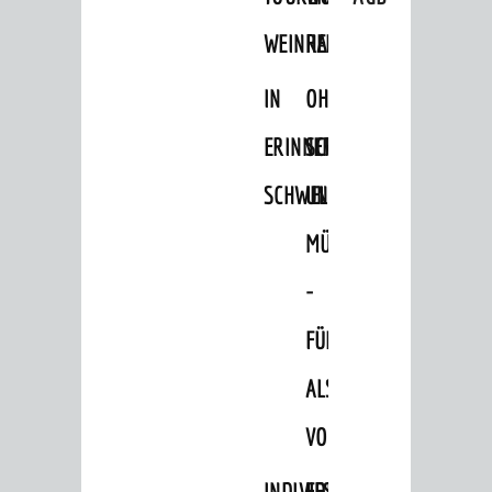
Ingrid-Noll-Weg
WEINHEIM
RADELN
Mundart-Weg
IN
OHNE
ZeigMal - Die App
ERINNERUNGEN
SCHRITT
Stadtteile
SCHWELGEN
UND
Ausflugsziele
MÜHE
Hits für Kids
Sechs-Mühlen-Tal
-
Blogger on Tour
FÜHRUNG
FÜHRUNGEN
ALS
Weinheim Digital
VORTRAG
Stadterlebnisse
INDIVIDUELLE
FESTLICHES