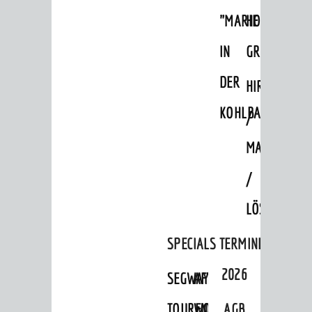
"MARIE
HOHENSACH
IN
GROSSSACHS
DER
HIRSCHKOPF
KOHLBACH"
/
MAGMAKAM
/
SEHENSWERT
LÖSSHOHLWE
Grüne Meilen
SPECIALS
TERMINE
Altstadt
2026
SEGWAY-
AFTER-
Burgen / Schloss
TOUREN
WORK-
AGB
Museum