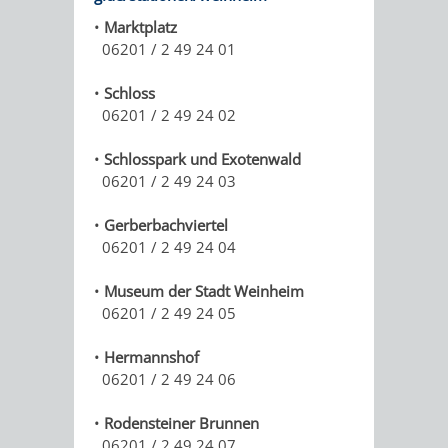
UNTERGANG
AUS
•
Marktplatz
06201 / 2 49 24 01
EINER
WINENHEIM
•
Schloss
ÄRA
WEINHEIM
06201 / 2 49 24 02
WURDE
•
Schlosspark und Exotenwald
06201 / 2 49 24 03
DREI
•
Gerberbachviertel
IN
06201 / 2 49 24 04
EINER
•
Museum der Stadt Weinheim
06201 / 2 49 24 05
HITS
NATUR
•
Hermannshof
FÜR
PUR
06201 / 2 49 24 06
KIDS
WALD
MIT
•
Rodensteiner Brunnen
06201 / 2 49 24 07