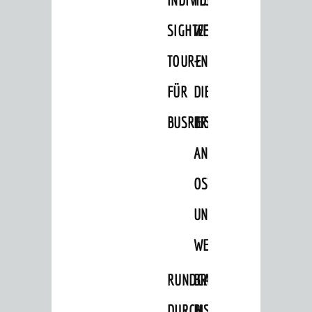
Hits für Kids
SIGHTEEING-
WEINHEIM
Natur pur
TOUREN
–
Specials
Termine 2026
FÜR
DIE
AGB
BUSREISEN
BRÄUCHE
ÜBERNACHTUNGEN
AN
Übernachtungsdatenbank
OSTERN
Wohnmobilstellplätze
UND
Reisearrangements
WEIHNACHTEN
GASTRONOMIE
AKTIVITÄTEN
RUNDGANG
BRIGGL,
Veranstaltungen
DURCH
BISCHOF,