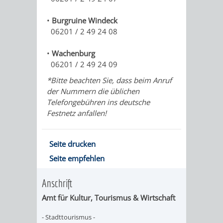
WEINHEIM
TASCHENLAMPEN-
FERNER
GESANG
•
Burgruine Windeck
MIT
FÜHRUNG
LÄNDER
UND
06201 / 2 49 24 08
KINDERAUGEN
–
GITARRE
•
Wachenburg
AUF
06201 / 2 49 24 09
ERLEBEN
DER
DURCH
GEHT‘S
*Bitte beachten Sie, dass beim Anruf
der Nummern die üblichen
EXOTENWALD
DEN
ZUM
Telefongebühren ins deutsche
Festnetz anfallen!
EXOTENWAL
GRÜFFELO
BAUMGESCHICHTE
DAS
Seite drucken
Seite empfehlen
-
ABC
Anschrift
VON
DER
Amt für
Kultur, Tourismus & Wirtschaft
PINIEN,
BÄUME
- Stadttourismus -