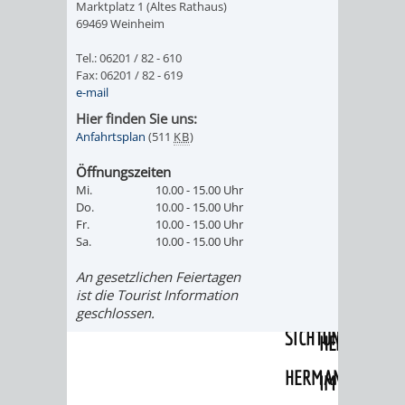
Marktplatz 1 (Altes Rathaus)
PILLEN,
-
69469 Weinheim
PAPIER
EINE
Tel.: 06201 / 82 - 610
Fax: 06201 / 82 - 619
UND
BAUMSAMM
e-mail
Hier finden Sie uns:
MEHR
GANZ
Anfahrtsplan
(511
KB
)
BESONDERE
Öffnungszeiten
Mi.
10.00 - 15.00 Uhr
Do.
10.00 - 15.00 Uhr
ART
Fr.
10.00 - 15.00 Uhr
Sa.
10.00 - 15.00 Uhr
SCHAU-
WEINHEIMER
An gesetzlichen Feiertagen
ist die Tourist Information
UND
WILDKRÄUTE
geschlossen.
SICHTUNGSGARTE
HEILPFLANZ
HERMANNSHOF
IM