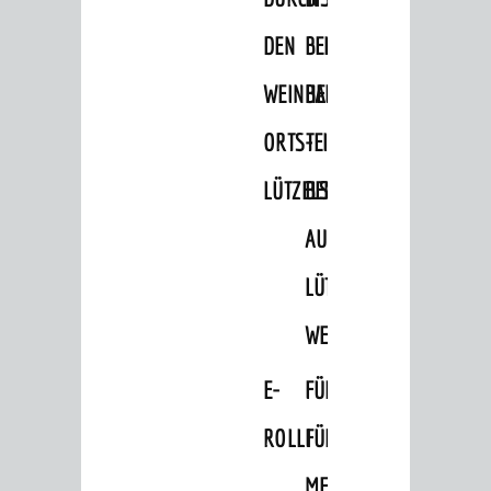
Wandern
DEN
BELLER-
Radfahren
WEINHEIMER
BAD
Einkaufen in Weinheim
ORTSTEIL
-
Schwimmen
LÜTZELSACHSEN
BEMERKENSWERTES
Minigolf
AUF
Sportstätten
Theater
LÜTZELSACHSEN'S
Kino
WEGEN
Hits für Kids
E-
FÜHRUNGEN
Ausflugsziele
ROLLI
FÜR
Geocaching
MENSCHEN
Wellness