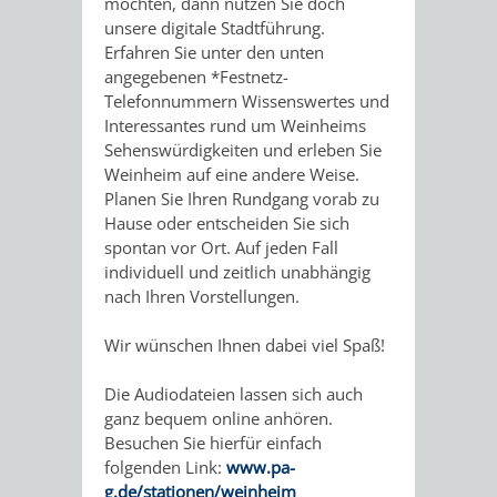
GERBER
möchten, dann nutzen Sie doch
unsere digitale Stadtführung.
HITS
SECHS-
SKANDALÖS
Erfahren Sie unter den unten
KURFÜRST
angegebenen *Festnetz-
FÜR
MÜHLEN-
Telefonnummern Wissenswertes und
OTTHEINRICH
Interessantes rund um Weinheims
KIDS
TAL
Sehenswürdigkeiten und erleben Sie
WEINHEIM
VON
Weinheim auf eine andere Weise.
BLOGGER
Planen Sie Ihren Rundgang vorab zu
UND
DER
Hause oder entscheiden Sie sich
ON
spontan vor Ort. Auf jeden Fall
DIE
SIEDLUNG
individuell und zeitlich unabhängig
TOUR
nach Ihren Vorstellungen.
KURPFALZ
ZUR
Wir wünschen Ihnen dabei viel Spaß!
–
STADT
Die Audiodateien lassen sich auch
GLANZ
–
ganz bequem online anhören.
Besuchen Sie hierfür einfach
UND
WIE
folgenden Link:
www.pa-
g.de/stationen/weinheim