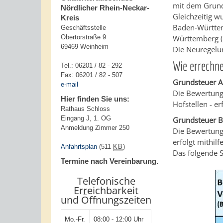
mit dem Grun
Nördlicher Rhein-Neckar-
Gleichzeitig 
Kreis
Baden‐Württem
Geschäftsstelle
Obertorstraße 9
Württemberg (L
69469 Weinheim
Die Neuregelu
Wie errechn
Tel.: 06201 / 82 - 292
Fax: 06201 / 82 - 507
Grundsteuer A
e-mail
Die Bewertung
Hier finden Sie uns:
Hofstellen - e
Rathaus Schloss
Eingang J, 1. OG
Grundsteuer 
Anmeldung Zimmer 250
Die Bewertung
erfolgt mithil
Anfahrtsplan
(511
KB
)
Das folgende S
Termine nach Vereinbarung.
Telefonische
Erreichbarkeit
und Öffnungszeiten
Mo.-Fr.
08:00 - 12:00 Uhr