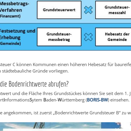
steuer C können Kommunen einen höheren Hebesatz für baureife
 städtebauliche Gründe vorliegen.
die Bodenrichtwerte abrufen?
wert und die Fläche Ihres Grundstückes können Sie seit dem 1. J
rt
I
nformations
S
ytem
B
aden-
W
ürttemberg (
BORIS-BW
) einsehen.
te angekommen, ist zuerst „Bodenrichtwerte Grundsteuer B“ zu w