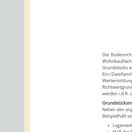
Der Bodenricht
Wohnbaufläche
Grundstücks ei
Ein-/Zweifamil
Wertermittlung
Richtwertgrun
werden i.d.R. 
Grundstücksm
Neben den ang
Beispielhaft se
Lagemer
Maß der 