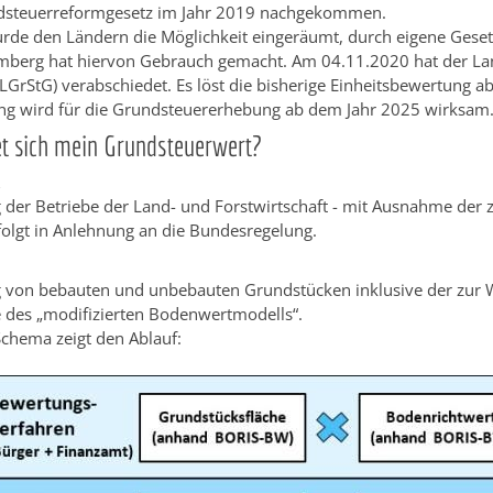
dsteuerreformgesetz im Jahr 2019 nachgekommen.
wurde den Ländern die Möglichkeit eingeräumt, durch eigene Ges
berg hat hiervon Gebrauch gemacht. Am 04.11.2020 hat der Lan
GrStG) verabschiedet. Es löst die bisherige Einheitsbewertung ab
ng wird für die Grundsteuererhebung ab dem Jahr 2025 wirksam
et sich mein Grundsteuerwert?
 der Betriebe der Land- und Forstwirtschaft - mit Ausnahme der
rfolgt in Anlehnung an die Bundesregelung.
B
 von bebauten und unbebauten Grundstücken inklusive der zur 
fe des „modifizierten Bodenwertmodells“.
chema zeigt den Ablauf: