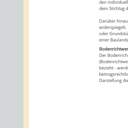
den individuel
dem Stichtag d
Darüber hinau
widerspiegelt
oder Grundstüc
einer Baulandz
Bodenrichtwer
Der Bodenricht
(Bodenrichtwer
bezieht - wer
beitragsrechtl
Darstellung di