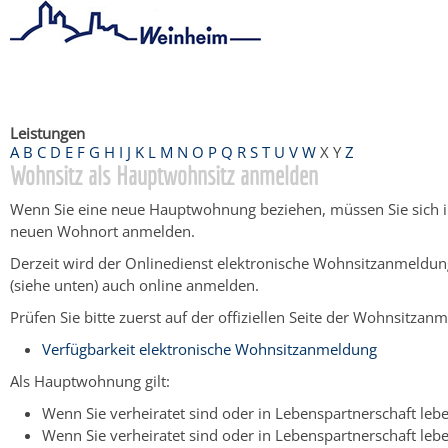
Startseite
/
Bürgerservice
/
Beratung & Angebote
/
Dienstleistu
Leistungen
A
B
C
D
E
F
G
H
I
J
K
L
M
N
O
P
Q
R
S
T
U
V
W
X
Y
Z
Wohnsitz als Hauptwohnsitz anmelden
Wenn Sie eine neue Hauptwohnung beziehen, müssen Sie sich i
neuen Wohnort anmelden.
Derzeit wird der Onlinedienst elektronische Wohnsitzanmeldu
(siehe unten) auch online anmelden.
Prüfen Sie bitte zuerst auf der offiziellen Seite der Wohnsitza
Verfügbarkeit elektronische Wohnsitzanmeldung
Als Hauptwohnung gilt:
Wenn Sie verheiratet sind oder in Lebenspartnerschaft le
Wenn Sie verheiratet sind oder in Lebenspartnerschaft l