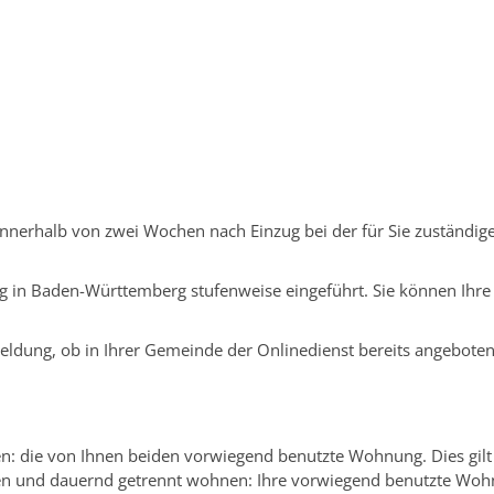
ngen Service BW
/
Verfahrensbeschreibung
nnerhalb von zwei Wochen nach Einzug bei der für Sie zuständ
ng in Baden-Württemberg stufenweise eingeführt. Sie können Ih
nmeldung, ob in Ihrer Gemeinde der Onlinedienst bereits angeboten
ben: die von Ihnen beiden vorwiegend benutzte Wohnung. Dies gi
eben und dauernd getrennt wohnen: Ihre vorwiegend benutzte Woh