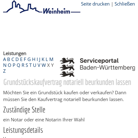
Seite drucken
|
Schließen
Startseite
/
Bürgerservice
/
Beratung &
Angebote
/
Dienstleistungen Service BW
/
Verfahrensbeschreibung
Leistungen
A
B
C
D
E
F
G
H
I
J
K
L
M
N
O
P
Q
R
S
T
U
V
W
X
Y
Z
Grundstückskaufvertrag notariell beurkunden lassen
Möchten Sie ein Grundstück kaufen oder verkaufen? Dann
müssen Sie den Kaufvertrag notariell beurkunden lassen.
Zuständige Stelle
ein Notar oder eine Notarin Ihrer Wahl
Leistungsdetails