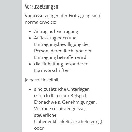
/
Voraussetzungen
AMT
AMT
DENKMALSCHUTZBEHÖRDE
STÄDTISCHER
BEREICH
Voraussetzungen der Eintragung sind
DEZERNATE
FÜR
FÜR
normalerweise:
HÄUSER
DENKMALSCHUTZ
Antrag auf Eintragung
BAURECHT
BILDUNG
/
Auflassung oder/und
GENEHMIGUNGSVERFAHREN
TAG
Eintragungsbewilligung der
UND
UND
LIEGENSCHAFTEN
Person, deren Recht von der
DES
Eintragung betroffen wird
DENKMALSCHUTZ
SPORT
die Einhaltung besonderer
ABWASSERBESEITIGUNG
OFFENEN
Formvorschriften
AMT
AMT
DENKMALS
ERSCHLIESSUNGSBEITRAG
Je nach Einzelfall
FÜR
FÜR
sind zusätzliche Unterlagen
ANTRAGSVERFAHREN
erforderlich
(zum Beispiel
IMMOBILIENWIRT
KULTUR,
Erbnachweis, Genehmigungen,
VERMIETE
Vorkaufsrechtszeugnisse,
TOURISMUS
STABSSTELLE
HOCHBAU
steuerliche
DOCH
Unbedenklichkeitsbescheinigung)
&
BÄDER
(PLANUNG
oder