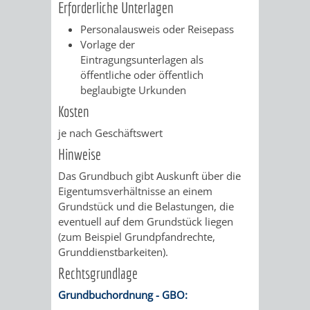
Erforderliche Unterlagen
VERKEHRSA
Personalausweis oder Reisepass
Vorlage der
UND
Eintragungsunterlagen als
öffentliche oder öffentlich
GRÜNFLÄCH
beglaubigte Urkunden
Kosten
INFRASTRU
STRASSEN- 
je nach Geschäftswert
ND L
Hinweise
Das Grundbuch gibt Auskunft über die
ANDSCHAF
Eigentumsverhältnisse an einem
Grundstück und die Belastungen, die
FRIEDHÖFE
BAUBETRI
eventuell auf dem Grundstück liegen
(zum Beispiel Grundpfandrecht
e,
AMT
BÜRGER-
Grunddienstbarkeiten).
Rechtsgrundlage
FÜR
UND
Grundbuchordnung - GBO: