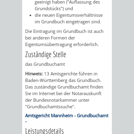
STADTENTWICKLUNG
geeinigt haben ("Auflassung des
HILFE
TAGESORDNUNG
BERATUNGSERGEBNI
Grundstücks") und
die neuen Eigentumsverhältnisse
BERATUNGSERGEBNISSE
MENSCHEN
MENSCHEN
/
im Grundbuch eingetragen sind.
Die Eintragung im Grundbuch ist auch
MIT
MIT
SITZUNGSUNTERLAGEN
bei anderen Formen der
Eigentumsübertragung erforderlich.
BEHINDERUNG
DEMENZ
UMLEGUNGSAUSSCHUSS
BERATENDE
Zuständige Stelle
MIGRANTEN
BAUHERREN
AUSSCHÜSSE
das Grundbuchamt
/
Hinweis:
13 Amtsgerichte führen in
BAUHERRENBERATUNG
GRUNDSTÜCKSWERTERMITTLUNG
BERATUNGSERGEBNISS
Baden-Württemberg das Grundbuch.
FLÜCHTLINGE
Das zuständige Grundbuchamt finden
RATHAUS
DENKMALSCHUTZ
VERKAUF
Sie im Internet bei der Notarauskunft
der Bundesnotarkammer unter
STÄDTISCHER
AUFGABEN
STEUERVORTEILE
"Grundbuchamtssuche".
Amtsgericht Mannheim - Grundbuchamt
BAUPLÄTZE
DER
SATZUNGEN
-
BÜRGERMEISTER
ÄMTER
Leistungsdetails
UNTEREN
VERKAUF
IM