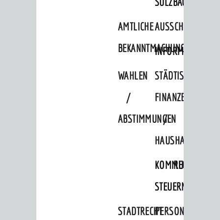
SULZBACH
AMTLICHE
AUSSCHREIBUNGE
BEKANNTMACHUNGEN
INFORMATIONSPF
WAHLEN
STÄDTISCHE
/
FINANZEN
ABSTIMMUNGEN
/
HAUSHALT
BERATUNG & ANGEBOTE
Lebenslagen
KOMMUNALE
RECHNUNGSS
Dienstleistungen Service BW
STEUERN
Behördennummer 115
STADTRECHT
PERSONALRAT
Familien