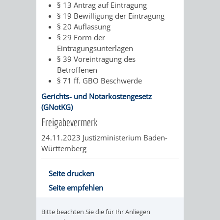
VERMESSUNG,
ORDNUNGSA
§ 13 Antrag auf Eintragung
§ 19 Bewilligung der Eintragung
BODENORDNUNG
AUSLÄNDERA
BÜRGERB
§ 20 Auflassung
§ 29 Form der
UND
Eintragungsunterlagen
GEWERBE-
ÖFFENTLI
§ 39 Voreintragung des
GEOINFORMATIO
Betroffenen
UND
SICHERHEI
§ 71 ff. GBO Beschwerde
GESUNDHEIT
ORDNUNG
Gerichts- und Notarkostengesetz
(GNotKG)
UND
Freigabevermerk
VERKEHR
24.11.2023
Justizministerium Baden-
Württemberg
VERKEHRS
BUSSGEL
Seite drucken
GEMEINDE
AKTUELL
Seite empfehlen
VERKEHR
Bitte beachten Sie die für Ihr Anliegen