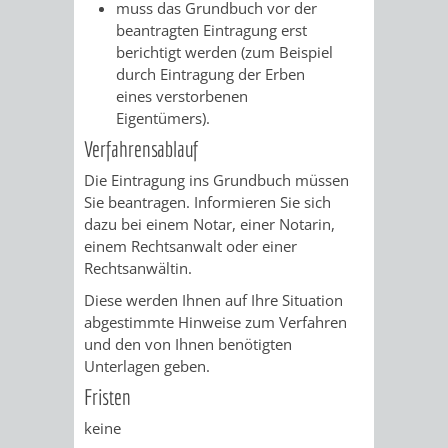
AN
muss das Grundbuch vor der
WIRTSCHAFT
UND
beantragten Eintragung erst
DEINE
berichtigt werden
(zum Beispiel
BAU)
KULTURBÜR
MUSEUM
durch Eintragung der Erben
STADT
eines verstorbenen
Eigentümers)
.
GEBÄUDEBETRIEB
LIEGENSCHAFT
STADTTOURI
WIRTSCHA
WIEDERVERMIETUNGSPRÄMIE
Verfahrensablauf
UND
IMMOBILIENMAN
Die Eintragung ins Grundbuch müssen
Sie beantragen. Informieren Sie sich
STADTMAR
dazu bei einem Notar, einer Notarin,
einem Rechtsanwalt oder einer
AMT
AMT
Rechtsanwältin.
Diese werden Ihnen auf Ihre Situation
FÜR
FÜR
abgestimmte Hinweise zum Verfahren
und den von Ihnen benötigten
SOZIALE
STADTENTWI
Unterlagen geben.
ANGELEGENHEITE
Fristen
AMT
keine
INTEGRATIONSBE
FÜR