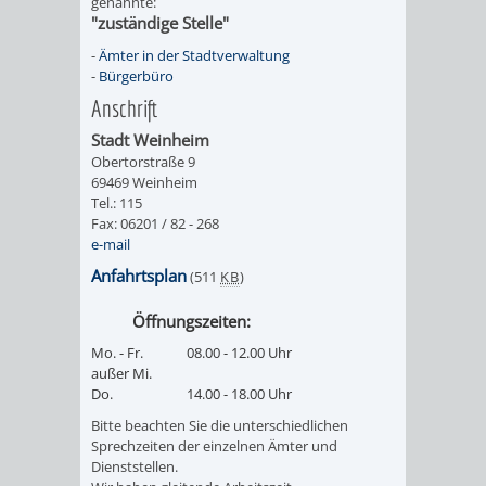
genannte:
"zuständige Stelle"
RENTENABTE
UNTERBRI
-
Ämter in der Stadtverwaltung
VON
-
Bürgerbüro
Anschrift
OBDACHL
Stadt Weinheim
Obertorstraße 9
UND
69469 Weinheim
Tel.: 115
FLÜCHTLI
Fax: 06201 / 82 - 268
e-mail
EIGENBETRIEB
FEUERWEHR
Anfahrtsplan
(511
KB
)
STADTENTWÄSSE
Öffnungszeiten:
PERSONAL-
Mo. - Fr.
08.00 - 12.00 Uhr
außer Mi.
UND
Do.
14.00 - 18.00 Uhr
ORGANISAT
Bitte beachten Sie die unterschiedlichen
Sprechzeiten der einzelnen Ämter und
Dienststellen.
STADTARCHI