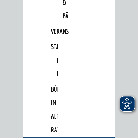
&
Familien
Kinder und Jugendliche
BÄDER
Senioren
VERANSTALTUNGSRÄUME
Menschen mit Behinderung
STADTHALLE
ROLF-
Menschen mit Demenz
ENGELBRECHT-
Migranten / Flüchtlinge
HAUS
Bauherren
Vermiete doch an deine Stadt
BÜRGERSAAL
POLITIK & GREMIEN
IM
Oberbürgermeister
ALTEN
Bürgerinformationssystem
RATHAUS
Gemeinderat