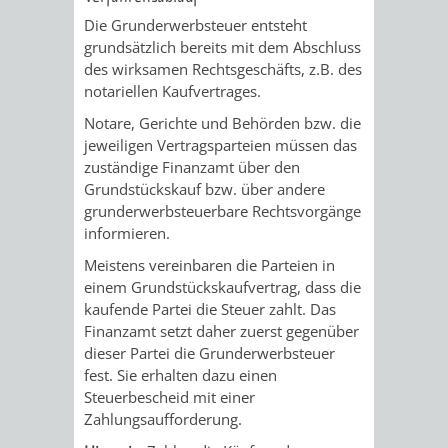
VERMESSUNG,
ORDNUNGSA
Die Grunderwerbsteuer entsteht
grundsätzlich bereits mit dem Abschluss
BODENORDNUNG
AUSLÄNDERA
BÜRGERB
des wirksamen Rechtsgeschäfts, z.B. des
notariellen Kaufvertrages.
UND
GEWERBE-
ÖFFENTLI
Notare, Gerichte und Behörden bzw. die
GEOINFORMATIO
jeweiligen Vertragsparteien müssen das
UND
SICHERHEI
zuständige Finanzamt über den
Grundstückskauf bzw. über andere
GESUNDHEIT
ORDNUNG
grunderwerbsteuerbare Rechtsvorgänge
informieren.
UND
Meistens vereinbaren die Parteien in
VERKEHR
einem Grundstückskaufvertrag, dass die
kaufende Partei die Steuer zahlt. Das
VERKEHRS
BUSSGEL
Finanzamt setzt daher zuerst gegenüber
dieser Partei die Grunderwerbsteuer
fest. Sie erhalten dazu einen
GEMEINDE
AKTUELL
Steuerbescheid mit einer
Zahlungsaufforderung.
VERKEHR