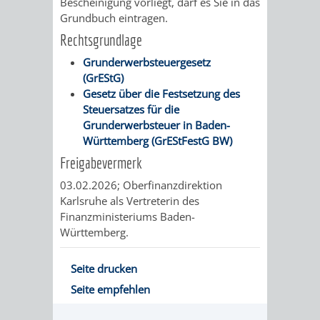
Bescheinigung vorliegt, darf es Sie in das
Grundbuch eintragen.
UMWELT-
VERWALTUNG
Rechtsgrundlage
UND
HOHENSACH
Grunderwerbsteuergesetz
(GrEStG)
KLIMASCHUTZ
VERWALTUNG
Gesetz über die Festsetzung des
Steuersatzes für die
KLIMASCHUTZ
LÜTZELSACH
Grunderwerbsteuer in Baden-
Württemberg (GrEStFestG BW)
UND
VERWALTUNG
Freigabevermerk
ENERGIEMANAGE
03.02.2026; Oberfinanzdirektion
OBERFLOCKE
Karlsruhe als Vertreterin des
Finanzministeriums Baden-
VERWALTUNGSSTE
VERWALTUNG
Württemberg.
RIPPENWEIER
RITSCHWEIE
Seite drucken
Seite empfehlen
VERWALTUNGSSTE