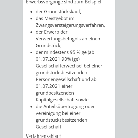
Erwerbsvorgänge sind zum Beispiel
der Grundstückskauf,
VERKEHRSA
das Meistgebot im
Zwangsversteigerungsverfahren,
UND
der Erwerb der
Verwertungsbefugnis an einem
GRÜNFLÄCH
Grundstück,
der mindestens 95 %ige (ab
INFRASTRU
STRASSEN- 
01.07.2021 90% ige)
Gesellschafterwechsel bei einer
ND L
grundstücksbesitzenden
Personengesellschaft und ab
ANDSCHAF
01.07.2021 einer
grundbesitzenden
FRIEDHÖFE
BAUBETRI
Kapitalgesellschaft sowie
die Anteilsübertragung oder -
AMT
BÜRGER-
vereinigung bei einer
grundstücksbesitzenden
FÜR
UND
Gesellschaft.
Verfahrensablauf