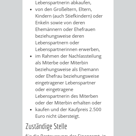
Lebenspartnerin abkaufen,
/
AMT
AMT
von den Großeltern, Eltern,
DENKMALSCHUTZBEHÖRDE
STÄDTISCHER
BEREICH
Kindern (auch Stiefkindern) oder
DEZERNATE
FÜR
FÜR
Enkeln sowie von deren
HÄUSER
DENKMALSCHUTZ
Ehemännern oder Ehefrauen
BAURECHT
BILDUNG
beziehungsweise deren
/
GENEHMIGUNGSVERFAHREN
TAG
Lebenspartnern oder
UND
UND
Lebenspartnerinnen erwerben,
LIEGENSCHAFTEN
DES
im Rahmen der Nachlassteilung
DENKMALSCHUTZ
SPORT
als Miterbe oder Miterbin
ABWASSERBESEITIGUNG
OFFENEN
beziehungsweise als Ehemann
AMT
AMT
oder Ehefrau beziehungsweise
DENKMALS
ERSCHLIESSUNGSBEITRAG
eingetragener Lebenspartner
FÜR
FÜR
oder eingetragene
Lebenspartnerin des Miterben
ANTRAGSVERFAHREN
IMMOBILIENWIRT
KULTUR,
oder der Miterbin erhalten oder
kaufen und der Kaufpreis 2.500
VERMIETE
TOURISMUS
Euro nicht übersteigt.
STABSSTELLE
HOCHBAU
Zuständige Stelle
DOCH
&
BÄDER
(PLANUNG
für die Besteuerung: das Finanzamt, in