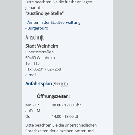
SULZBACH
Bitte beachten Sie die für Ihr Anliegen
genannte:
"zuständige Stelle"
AMTLICHE
AUSSCHREIBUNGE
-
Ämter in der Stadtverwaltung
-
Bürgerbüro
BEKANNTMACHUNGEN
INFORMATIONSPF
Anschrift
WAHLEN
STÄDTISCHE
Stadt Weinheim
Obertorstraße 9
69469 Weinheim
/
FINANZEN
Tel.: 115
Fax: 06201 / 82 - 268
ABSTIMMUNGEN
/
e-mail
Anfahrtsplan
(511
KB
)
HAUSHALT
Öffnungszeiten:
KOMMUNALE
RECHNUNGSS
Mo. - Fr.
08.00 - 12.00 Uhr
außer Mi.
STEUERN
Do.
14.00 - 18.00 Uhr
Bitte beachten Sie die unterschiedlichen
STADTRECHT
PERSONALRAT
Sprechzeiten der einzelnen Ämter und