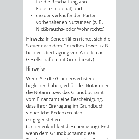
für die Beschaffung von
FINANZEN
STEUERABTEIL
HEIRATEN
Katastermaterial) und
die der verkaufenden Partei
UND
IN
GRUNDSTEUER
vorbehaltenen Nutzungen (z. B.
Nießbrauchs- oder Wohnrechte).
HAUSHALT
WEINHEIM
STADTKASSE
Hinweis:
In Sonderfällen richtet sich die
Steuer nach dem Grundbesitzwert (z.B.
INFORMATIO
WEINHEIME
bei der Übertragung von Anteilen an
BETEILIGUNGSMA
Gesellschaften mit Grundbesitz).
DES
KIRCHEN
Hinweise
STANDESAM
FOTOMOTIV
Wenn Sie die Grunderwerbsteuer
beglichen haben, erhält der Notar oder
-
die Notarin bzw. das Grundbuchamt
vom Finanzamt eine Bescheinigung,
WEINHEIM
dass Ihrer Eintragung im Grundbuch
steuerliche Bedenken nicht
ALS
entgegenstehen
(Unbedenklichkeitsbescheinigung). Erst
GASTGEBER
wenn dem Grundbuchamt diese