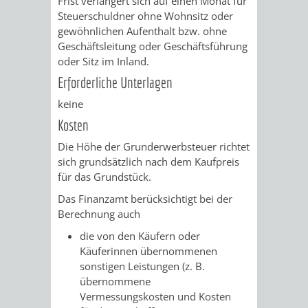
Frist verlängert sich auf einen Monat für
Steuerschuldner ohne Wohnsitz oder
PRESSE-
RECHNUNGS
gewöhnlichen Aufenthalt bzw. ohne
Geschäftsleitung oder Geschäftsführung
UND
oder Sitz im Inland.
REFERAT
Erforderliche Unterlagen
ÖFFENTLICHKEITS
DES
keine
Kosten
ERSTEN
Die Höhe der Grunderwerbsteuer richtet
BÜRGERMEIS
sich grundsätzlich nach dem Kaufpreis
für das Grundstück.
REFERAT
STABSSTELL
Das Finanzamt berücksichtigt bei der
Berechnung auch
DES
RECHT
die von den Käufern oder
OBERBÜRGERMEI
Käuferinnen übernommenen
STADTBIBLIO
sonstigen Leistungen (z. B.
übernommene
STADTKÄMMEREI
STANDESAM
Vermessungskosten und Kosten