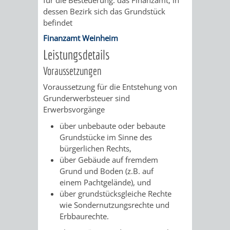
AN
WIRTSCHAFT
dessen Bezirk sich das Grundstück
UND
befindet
DEINE
BAU)
KULTURBÜR
MUSEUM
Finanzamt Weinheim
STADT
Leistungsdetails
GEBÄUDEBETRIEB
LIEGENSCHAFT
STADTTOURI
WIRTSCHA
Voraussetzungen
WIEDERVERMIETUNGSPRÄMIE
UND
Voraussetzung für die Entstehung von
IMMOBILIENMAN
Grunderwerbsteuer sind
STADTMAR
Erwerbsvorgänge
über unbebaute oder bebaute
AMT
AMT
Grundstücke im Sinne des
bürgerlichen Rechts,
FÜR
FÜR
über Gebäude auf fremdem
Grund und Boden (z.B. auf
SOZIALE
STADTENTWI
einem Pachtgelände), und
über grundstücksgleiche Rechte
ANGELEGENHEITE
AMT
wie Sondernutzungsrechte und
Erbbaurechte.
INTEGRATIONSBE
FÜR