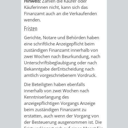
Hinweis:
Zahlen die Käufer oder
Käuferinnen nicht, kann sich das
RENTENABTE
UNTERBRI
Finanzamt auch an die Verkaufenden
wenden.
VON
Fristen
OBDACHL
Gerichte, Notare und Behörden haben
eine schriftliche Anzeigepflicht beim
UND
zuständigen Finanzamt innerhalb von
zwei Wochen nach Beurkundung, nach
FLÜCHTLI
Unterschriftsbeglaubigung oder nach
Bekanntgabe derEntscheidung nach
EIGENBETRIEB
FEUERWEHR
amtlich vorgeschriebenem Vordruck.
Die Beteiligten haben ebenfalls
STADTENTWÄSSE
PERSONAL-
innerhalb von zwei Wochen nach
Kenntniserlangung des
UND
anzeigepflichtigen Vorgangs Anzeige
beim zuständigen Finanzamt zu
ORGANISAT
erstatten, auch wenn der Vorgang von
der Besteuerung ausgenommen ist. Die
STADTARCHI