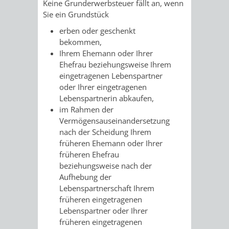
STADTENTWICKLUNG
Keine Grunderwerbsteuer fällt an, wenn
HILFE
TAGESORDNUNG
BERATUNGSERGEBNI
Sie ein Grundstück
BERATUNGSERGEBNISSE
erben oder geschenkt
MENSCHEN
MENSCHEN
/
bekommen,
Ihrem Ehemann oder Ihrer
MIT
MIT
SITZUNGSUNTERLAGEN
Ehefrau beziehungsweise Ihrem
eingetragenen Lebenspartner
BEHINDERUNG
DEMENZ
UMLEGUNGSAUSSCHUSS
BERATENDE
oder Ihrer eingetragenen
Lebenspartnerin abkaufen,
MIGRANTEN
BAUHERREN
AUSSCHÜSSE
im Rahmen der
Vermögensauseinandersetzung
/
BAUHERRENBERATUNG
GRUNDSTÜCKSWERTERMITTLUNG
BERATUNGSERGEBNISS
nach der Scheidung Ihrem
früheren Ehemann oder Ihrer
FLÜCHTLINGE
RATHAUS
DENKMALSCHUTZ
VERKAUF
früheren Ehefrau
beziehungsweise nach der
STÄDTISCHER
Aufhebung der
AUFGABEN
STEUERVORTEILE
Lebenspartnerschaft Ihrem
BAUPLÄTZE
früheren eingetragenen
DER
SATZUNGEN
Lebenspartner oder Ihrer
BÜRGERMEISTER
ÄMTER
früheren eingetragenen
UNTEREN
VERKAUF
IM