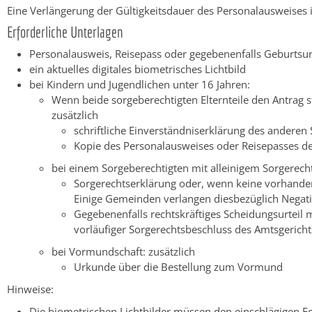
Eine Verlängerung der Gültigkeitsdauer des Personalausweises i
Erforderliche Unterlagen
Personalausweis, Reisepass oder
gegebenenfalls Geburtsu
ein aktuelles digitales biometrisches Lichtbild
bei Kindern und Jugendlichen unter 16 Jahren:
Wenn beide sorgeberechtigten Elternteile den Antrag s
zusätzlich
schriftliche Einverständniserklärung des anderen
Kopie des Personalausweises oder Reisepasses d
bei einem Sorgeberechtigten mit alleinigem Sorgerecht
Sorgerechtserklärung oder, wenn keine vorhanden i
Einige Gemeinden verlangen diesbezüglich Negat
Gegebenenfalls rechtskräftiges Scheidungsurteil m
vorläufiger Sorgerechtsbeschluss des Amtsgerichts
bei Vormundschaft: zusätzlich
Urkunde über die Bestellung zum Vormund
Hinweise:
Die biometrischen Lichtbilder müssen den einschlägigen Fo