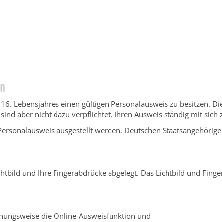
ngen Service BW
/
Verfahrensbeschreibung
en
 16. Lebensjahres einen gültigen Personalausweis zu besitzen.
Di
 sind aber nicht dazu verpflichtet, Ihren Ausweis ständig mit sich 
n Personalausweis ausgestellt werden. Deutschen Staatsangehörig
chtbild und Ihre Fingerabdrücke abgelegt. Das Lichtbild und Finge
iehungsweise die Online-Ausweisfunktion und