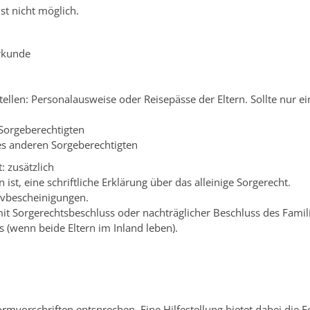
st nicht möglich.
rkunde
tellen: Personalausweise oder Reisepässe der Eltern. Sollte nur e
 Sorgeberechtigten
es anderen Sorgeberechtigten
: zusätzlich
st, eine schriftliche Erklärung über das alleinige Sorgerecht.
ivbescheinigungen.
it Sorgerechtsbeschluss oder nachträglicher Beschluss des Famili
 (wenn beide Eltern im Inland leben).
rmvorschriften entsprechen. Eine Hilfestellung bietet dabei die