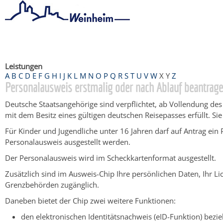
Startseite
/
Bürgerservice
/
Beratung & Angebote
/
Dienstleistu
Leistungen
A
B
C
D
E
F
G
H
I
J
K
L
M
N
O
P
Q
R
S
T
U
V
W
X
Y
Z
Personalausweis erstmalig oder nach Ablauf beantrag
Deutsche Staatsangehörige sind verpflichtet, ab Vollendung des
mit dem Besitz eines
gültigen deutschen Reisepasses erfüllt.
Sie
Für Kinder und Jugendliche unter 16 Jahren darf auf Antrag ei
Personalausweis ausgestellt werden.
Der Personalausweis wird im Scheckkartenformat ausgestellt.
Zusätzlich sind im Ausweis-Chip Ihre persönlichen Daten, Ihr Li
Grenzbehörden zugänglich.
Daneben bietet der Chip zwei weitere Funktionen:
den elektronischen Identitätsnachweis (eID-Funktion) bez