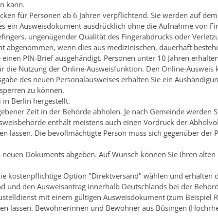
en kann.
cken für Personen ab 6 Jahren verpflichtend. Sie werden auf dem
hres ein Ausweisdokument ausdrücklich ohne die Aufnahme von Fi
efingers, ungenügender Qualität des Fingerabdrucks oder Verletz
t abgenommen, wenn dies aus medizinischen, dauerhaft besteh
e
einen PIN-Brief
ausgehändigt. Personen unter 10 Jahren erhalten 
ür die Nutzung der Online-Ausweisfunktion.
Den Online-Ausweis k
sgabe des neuen Personalausweises erhalten Sie ein Aushändigu
 sperren zu können
.
n Berlin hergestellt.
gebener Zeit in der Behörde abholen.
Je nach Gemeinde werden Si
sweisbehörde enthält meistens auch einen Vordruck der Abholvol
len lassen. Die bevollmächtigte Person muss sich gegenüber der
s neuen Dokuments abgeben. Auf Wunsch können Sie Ihren alten 
e kostenpflichtige Option "Direktversand" wählen und erhalten d
sind und den Ausweisantrag innerhalb Deutschlands bei der Behör
ustelldienst mit einem gültigen Ausweisdokument (zum Beispiel R
en lassen.
Bewohnerinnen und Bewohner aus Büsingen (Hochrhein