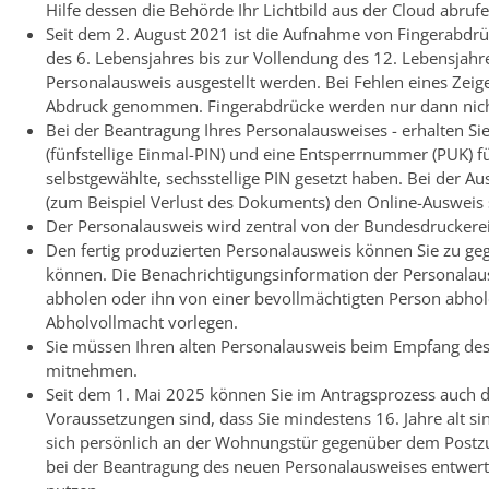
Hilfe dessen die Behörde Ihr Lichtbild aus der Cloud abruf
Seit dem 2. August 2021 ist die Aufnahme von Fingerabdrü
des 6. Lebensjahres bis zur Vollendung des 12. Lebensja
Personalausweis ausgestellt werden
.
Bei Fehlen eines Zeig
Abdruck genommen. Fingerabdrücke werden nur dann nich
Bei der Beantragung
Ihres
Personalausweises
-
erhalten Si
(fünfstellige Einmal
-PIN
)
und
eine
Entsperrnummer (PUK)
f
selbstgewählte, sechsstellige PIN gesetzt haben.
Bei der Au
(zum Beispiel Verlust des Dokuments) den Online-Ausweis
Der Personalausweis wird zentral von der Bundesdruckerei i
Den fertig produzierten Personalausweis können Sie zu ge
können. Die Benachrichtigungsinformation der Personalau
abholen oder ihn von einer bevollmächtigten Person abho
Abholvollmacht vorlegen.
Sie müssen Ihren alten Personalausweis beim Empfang de
mitnehmen.
Seit dem 1. Mai 2025 können Sie im Antragsprozess auch di
Voraussetzungen sind, dass Sie mindestens 16. Jahre alt 
sich persönlich an der Wohnungstür gegenüber dem
Postz
bei der Beantragung des neuen Personalausweises entwert