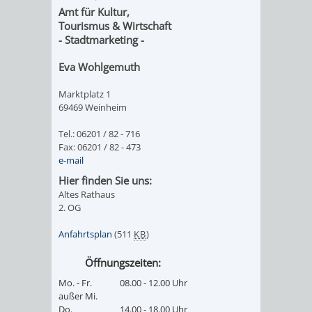
UNTERGANG
AUS
Amt für
Kultur,
Tourismus & Wirtschaft
EINER
WINENHEIM
- Stadtmarketing -
ÄRA
WEINHEIM
Eva Wohlgemuth
Marktplatz 1
WURDE
69469 Weinheim
DREI
Tel.: 06201 / 82 - 716
Fax: 06201 / 82 - 473
e-mail
IN
Hier finden Sie uns:
EINER
Altes Rathaus
2. OG
HITS
NATUR
Anfahrtsplan
(511
KB
)
FÜR
PUR
Öffnungszeiten:
Mo. - Fr.
08.00 - 12.00 Uhr
KIDS
WALD
MIT
außer Mi.
Do.
14.00 - 18.00 Uhr