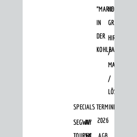
Ausflugsziele
"MARIE
HOHENSACH
Hits für Kids
IN
GROSSSACHS
Sechs-Mühlen-Tal
DER
HIRSCHKOPF
Blogger on Tour
KOHLBACH"
/
FÜHRUNGEN
MAGMAKAM
Weinheim Digital
/
Stadterlebnisse
LÖSSHOHLWE
Hits für Kids
Natur pur
SPECIALS
TERMINE
Specials
2026
SEGWAY-
AFTER-
Termine 2026
TOUREN
WORK-
AGB