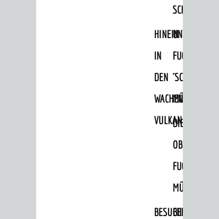
SCHLOSSPA
HINEIN
UNTERE
IN
FUCHS
SEHENSWERT
DEN
´SCHE
Grüne Meilen
WACHENBERG-
MÜHLE
Altstadt
VULKAN
Burgen / Schloss
DIE
Museum
OBERE
Ingrid-Noll-Weg
FUCHS'SCHE
Mundart-Weg
MÜHLE
ZeigMal - Die App
BESUCHERBERGW
BERGBAUREV
Stadtteile