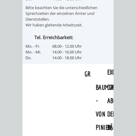
WEINHEIM
TASCHENLAMPEN-
FERNER
GESANG
Bitte beachten Sie die unterschiedlichen
Sprechzeiten der einzelnen Ämter und
MIT
FÜHRUNG
LÄNDER
UND
Dienststellen.
Wir haben gleitende Arbeitszeit.
KINDERAUGEN
–
GITARRE
AUF
Tel. Erreichbarkeit:
ERLEBEN
DER
DURCH
GEHT‘S
Mo. - Fr.
08.00 - 12.00 Uhr
Mo. - Mi.
14.00 - 16.00 Uhr
EXOTENWALD
DEN
Do.
14.00 - 18.00 Uhr
ZUM
EXOTENWAL
GRÜFFELO
BAUMGESCHICHTE
DAS
-
ABC
VON
DER
PINIEN,
BÄUME