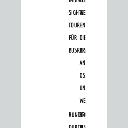
Minigolf
SIGHTEEING-
WEINHEIM
Sportstätten
TOUREN
–
Theater
FÜR
DIE
Kino
BUSREISEN
BRÄUCHE
Hits für Kids
Ausflugsziele
AN
Geocaching
OSTERN
Wellness
UND
GRUPPEN
WEIHNACHTEN
Businformation
RUNDGANG
BRIGGL,
Führungen
DURCH
BISCHOF,