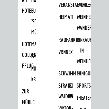
VERANSTALTUNGEN
WANDERN
HOTEL
FUCHS
HEIMATTAGE
WEINHEIMER
´SCHE
WANDERWEGE
MÜHLE
RADFAHREN
EINKAUFEN
HOTEL
MARKTPLATZHOTEL
IN
VRNNEXTBIKE
GOLDENER
LAMMERSHOF
WEINHEIM
PFLUG
HOTEL
SCHWIMMEN
MINIGOLF
KRONE
STRANDBAD
TSG
SPORTSTÄTTEN
ZUR
WAIDSEE
WALDSCHWIMMBAD
THEATER
MÜHLE
VIKTOR-