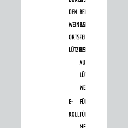
Ausflugsfahrten
Wein- und Bierproben
DEN
BELLER-
Aktivitäten
WEINHEIMER
BAD
Burgenerlebnisse
ORTSTEIL
-
GÄSTE-SERVICE
LÜTZELSACHSEN
BEMERKENSWERTES
Anreise und Parkmöglichkeiten
AUF
Broschüren und Infomaterial
LÜTZELSACHSEN'S
FAQ - Häufig gestellte Fragen
WEGEN
Weinheimer Souvenirs
Veranstaltungen
E-
FÜHRUNGEN
ROLLI
FÜR
© Stadt Weinheim 2026
MENSCHEN