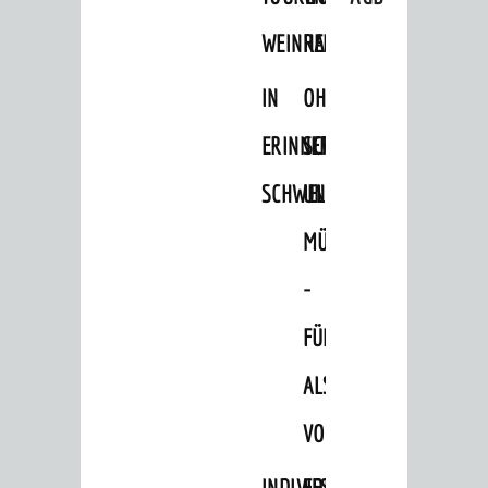
AGB
WEINHEIM
RADELN
ÜBERNACHTUNGEN
IN
OHNE
Übernachtungsdatenbank
Wohnmobilstellplätze
ERINNERUNGEN
SCHRITT
Reisearrangements
SCHWELGEN
UND
GASTRONOMIE
MÜHE
AKTIVITÄTEN
-
Veranstaltungen
FÜHRUNG
Wandern
ALS
Radfahren
Einkaufen in Weinheim
VORTRAG
Schwimmen
INDIVIDUELLE
FESTLICHES