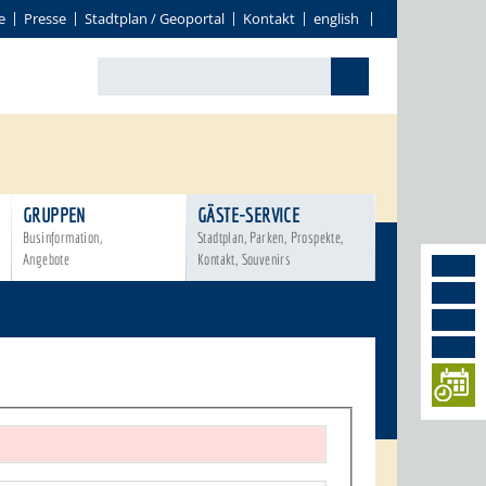
e
Presse
Stadtplan / Geoportal
Kontakt
english
GRUPPEN
GÄSTE-SERVICE
Businformation,
Stadtplan, Parken, Prospekte,
Angebote
Kontakt, Souvenirs