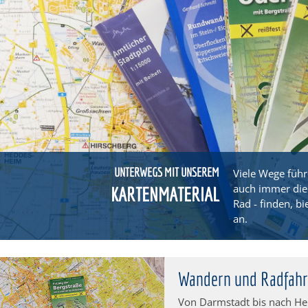
UNTERWEGS MIT UNSEREM
Viele Wege füh
auch immer die 
KARTENMATERIAL
Rad - finden, b
an.
Wandern und Radfahr
Von Darmstadt bis nach He