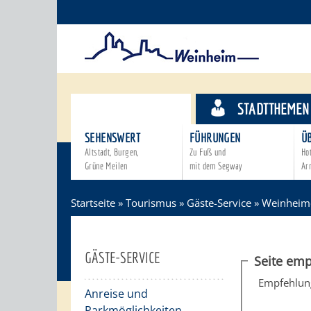
TOURISMUS
STADTTHEMEN
SEHENSWERT
FÜHRUNGEN
Ü
Altstadt, Burgen,
Zu Fuß und
Ho
Grüne Meilen
mit dem Segway
Ar
Startseite
»
Tourismus
»
Gäste-Service
»
Weinheime
GÄSTE-SERVICE
Seite emp
Empfehlun
Anreise und
Parkmöglichkeiten