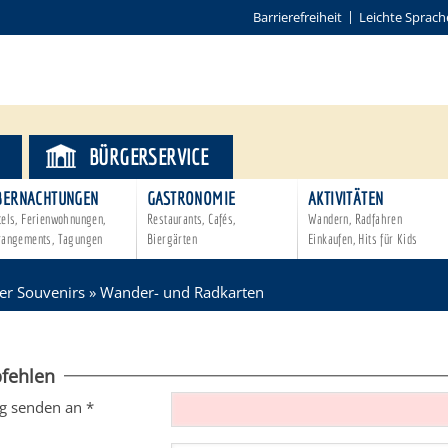
Barrierefreiheit
Leichte Sprach
BÜRGERSERVICE
BERNACHTUNGEN
GASTRONOMIE
AKTIVITÄTEN
tels, Ferienwohnungen,
Restaurants, Cafés,
Wandern, Radfahren
rangements, Tagungen
Biergärten
Einkaufen, Hits für Kids
r Souvenirs
»
Wander- und Radkarten
fehlen
g senden an
*