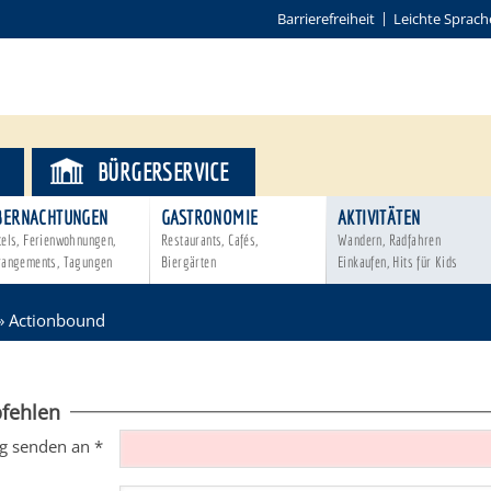
Barrierefreiheit
Leichte Sprach
BÜRGERSERVICE
BERNACHTUNGEN
GASTRONOMIE
AKTIVITÄTEN
tels, Ferienwohnungen,
Restaurants, Cafés,
Wandern, Radfahren
rangements, Tagungen
Biergärten
Einkaufen, Hits für Kids
»
Actionbound
fehlen
g senden an
*