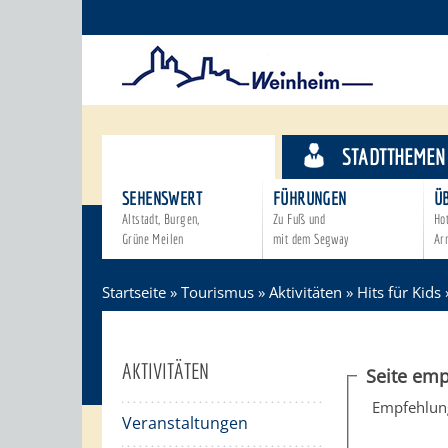
TOURISMUS
STADTTHEMEN
SEHENSWERT
FÜHRUNGEN
Ü
Altstadt, Burgen,
Zu Fuß und
Ho
Grüne Meilen
mit dem Segway
Ar
Startseite
»
Tourismus
»
Aktivitäten
»
Hits für Kids
AKTIVITÄTEN
Seite emp
Empfehlun
Veranstaltungen