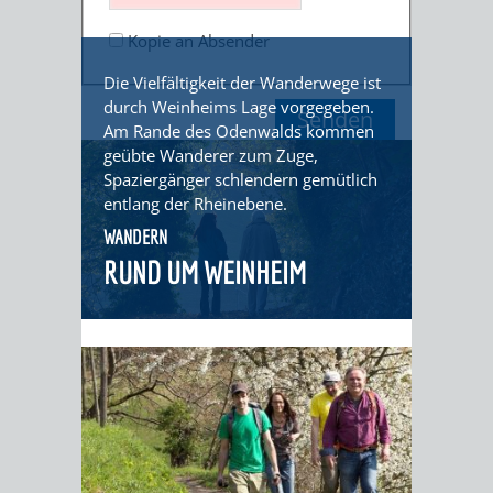
GERBER
HITS
SECHS-
SKANDALÖS
Kopie an Absender
KURFÜRST
FÜR
MÜHLEN-
Die Vielfältigkeit der Wanderwege ist
OTTHEINRICH
durch Weinheims Lage vorgegeben.
KIDS
TAL
Am Rande des Odenwalds kommen
geübte Wanderer zum Zuge,
WEINHEIM
VON
Spaziergänger schlendern gemütlich
BLOGGER
entlang der Rheinebene.
UND
DER
ON
WANDERN
DIE
SIEDLUNG
RUND UM WEINHEIM
TOUR
KURPFALZ
ZUR
–
STADT
GLANZ
–
UND
WIE