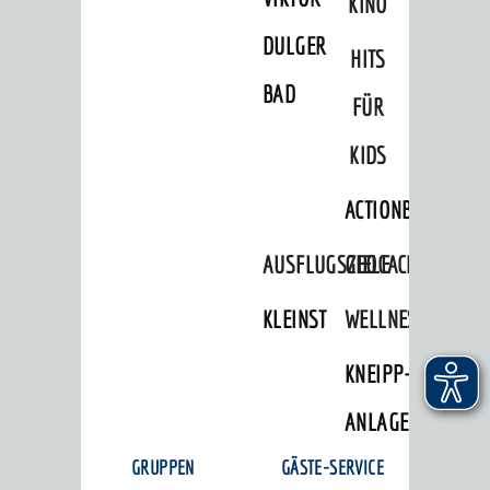
KINO
Aktivitäten
DULGER-
HITS
Burgenerlebnisse
BAD
FÜR
GÄSTE-SERVICE
KIDS
Anreise und Parkmöglichkeiten
ACTIONBOUND
Broschüren und Infomaterial
FAQ - Häufig gestellte Fragen
AUSFLUGSZIELE
GEOCACHING
Weinheimer Souvenirs
KLEINSTADTPERLEN
WELLNESS
Veranstaltungen
KNEIPP-
ANLAGE
© Stadt Weinheim 2026
Impressum
Datenschutz
Datenschutz-
GRUPPEN
GÄSTE-SERVICE
Einstellungen
Kontakt