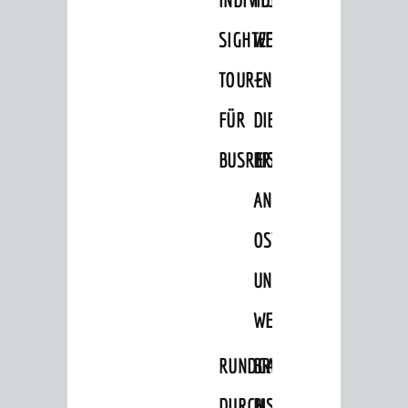
SIGHTEEING-
WEINHEIM
TOUREN
–
SEHENSWERT
Grüne Meilen
FÜR
DIE
Altstadt
BUSREISEN
BRÄUCHE
Burgen / Schloss
AN
Museum
OSTERN
Ingrid-Noll-Weg
UND
Mundart-Weg
WEIHNACHTEN
ZeigMal - Die App
Stadtteile
RUNDGANG
BRIGGL,
Ausflugsziele
DURCH
BISCHOF,