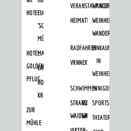
Sportstätten
VERANSTALTUNGEN
WANDERN
HOTEL
FUCHS
Theater
HEIMATTAGE
WEINHEIMER
´SCHE
Kino
WANDERWEGE
Hits für Kids
MÜHLE
RADFAHREN
EINKAUFEN
Ausflugsziele
HOTEL
MARKTPLATZHOTEL
Geocaching
IN
VRNNEXTBIKE
GOLDENER
LAMMERSHOF
Wellness
WEINHEIM
PFLUG
HOTEL
GRUPPEN
SCHWIMMEN
MINIGOLF
KRONE
Businformation
STRANDBAD
TSG
SPORTSTÄTTEN
Führungen
ZUR
WAIDSEE
WALDSCHWIMMBAD
THEATER
Ausflugsfahrten
MÜHLE
Wein- und Bierproben
VIKTOR-