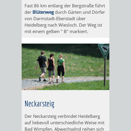
PILLEN,
-
Fast 86 km entlang der Bergstraße führt
der
Blütenweg
durch Gärten und Dörfer
PAPIER
EINE
von Darmstadt-Eberstadt über
Heidelberg nach Wiesloch. Der Weg ist
UND
BAUMSAMM
mit einem gelben " B" markiert.
MEHR
GANZ
BESONDERE
ART
SCHAU-
WEINHEIMER
UND
WILDKRÄUTE
Neckarsteig
SICHTUNGSGARTE
HEILPFLANZ
Der Neckarsteig verbindet Heidelberg
HERMANNSHOF
auf liebevoll unterschiedliche Weise mit
IM
Bad Wimpfen. Abwechselnd reihen sich