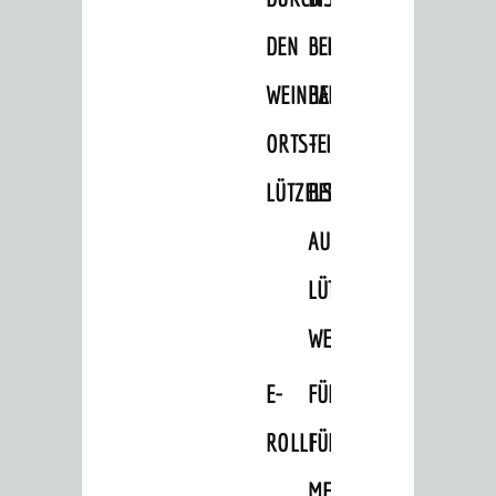
Hits für Kids
DEN
BELLER-
Sechs-Mühlen-Tal
WEINHEIMER
BAD
Blogger on Tour
ORTSTEIL
-
FÜHRUNGEN
LÜTZELSACHSEN
BEMERKENSWERTES
Weinheim Digital
AUF
Stadterlebnisse
Hits für Kids
LÜTZELSACHSEN'S
Natur pur
WEGEN
Specials
E-
FÜHRUNGEN
Termine 2026
ROLLI
FÜR
AGB
MENSCHEN