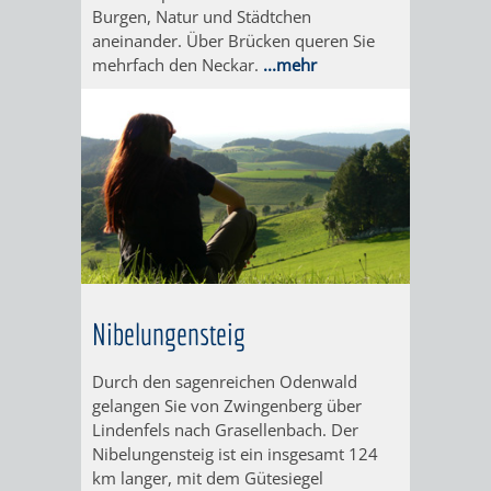
Burgen, Natur und Städtchen
SCHLOSSPA
aneinander. Über Brücken queren Sie
mehrfach den Neckar.
...mehr
HINEIN
UNTERE
IN
FUCHS
DEN
´SCHE
WACHENBERG-
MÜHLE
VULKAN
DIE
OBERE
Nibelungensteig
FUCHS'SCHE
Durch den sagenreichen Odenwald
gelangen Sie von Zwingenberg über
MÜHLE
Lindenfels nach Grasellenbach. Der
Nibelungensteig ist ein insgesamt 124
BESUCHERBERGW
BERGBAUREV
km langer, mit dem Gütesiegel