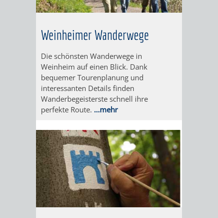
UNTERGANG
AUS
EINER
WINENHEIM
Weinheimer Wanderwege
ÄRA
WEINHEIM
Die schönsten Wanderwege in
WURDE
Weinheim auf einen Blick. Dank
bequemer Tourenplanung und
interessanten Details finden
DREI
Wanderbegeisterste schnell ihre
perfekte Route.
...mehr
IN
EINER
HITS
NATUR
FÜR
PUR
KIDS
WALD
MIT