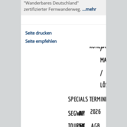
"Wanderbares Deutschland"
"MARIE
HOHENSACH
zertifizierter Fernwanderweg.
...mehr
IN
GROSSSACHS
DER
Seite drucken
HIRSCHKOPF
Seite empfehlen
KOHLBACH"
/
MAGMAKAM
/
LÖSSHOHLWE
SPECIALS
TERMINE
2026
SEGWAY-
AFTER-
TOUREN
WORK-
AGB