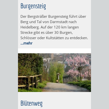
WEINHEIM
TASCHENLAMPEN-
FERNER
GESANG
Burgensteig
MIT
FÜHRUNG
LÄNDER
UND
Der Bergsträßer Burgensteig führt über
Berg und Tal von Darmstadt nach
KINDERAUGEN
–
GITARRE
AUF
Heidelberg. Auf der 120 km langen
Strecke gibt es über 30 Burgen,
ERLEBEN
DER
DURCH
GEHT‘S
Schlösser oder Kultstätten zu entdecken.
...mehr
EXOTENWALD
DEN
ZUM
EXOTENWAL
GRÜFFELO
BAUMGESCHICHTE
DAS
-
ABC
VON
DER
Blütenweg
PINIEN,
BÄUME