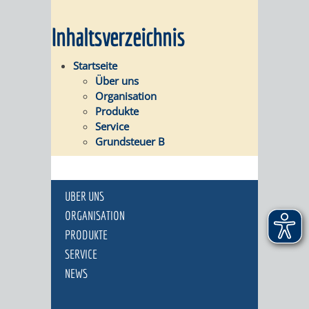
Altes Rathaus Heddesheim - Fotograf:
Martin Kemmet
Inhaltsverzeichnis
Startseite
Über uns
Organisation
Produkte
Rathaus Heiligkreuzsteinach
Service
Grundsteuer B
ÜBER UNS
ORGANISATION
Rathaus Hemsbach
PRODUKTE
SERVICE
NEWS