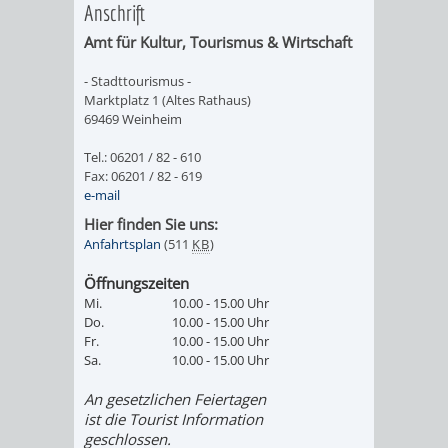
Anschrift
WEINHEIM
TASCHENLAMPEN-
FERNER
GESANG
Amt für
Kultur, Tourismus & Wirtschaft
MIT
FÜHRUNG
LÄNDER
UND
- Stadttourismus -
Marktplatz 1 (Altes Rathaus)
KINDERAUGEN
–
GITARRE
AUF
69469 Weinheim
ERLEBEN
DER
DURCH
GEHT‘S
Tel.: 06201 / 82 - 610
Fax: 06201 / 82 - 619
EXOTENWALD
DEN
e-mail
ZUM
Hier finden Sie uns:
EXOTENWAL
GRÜFFELO
Anfahrtsplan
(511
KB
)
Öffnungszeiten
BAUMGESCHICHTE
DAS
Mi.
10.00 - 15.00 Uhr
Do.
10.00 - 15.00 Uhr
-
ABC
Fr.
10.00 - 15.00 Uhr
Sa.
10.00 - 15.00 Uhr
VON
DER
An gesetzlichen Feiertagen
PINIEN,
BÄUME
ist die Tourist Information
geschlossen.