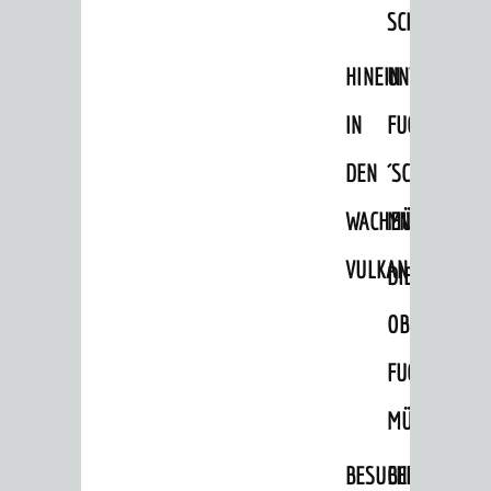
SCHLOSSPA
HINEIN
UNTERE
IN
FUCHS
DEN
´SCHE
WACHENBERG-
MÜHLE
VULKAN
DIE
OBERE
FUCHS'SCHE
MÜHLE
SEHENSWERT
Grüne Meilen
BESUCHERBERGW
BERGBAUREV