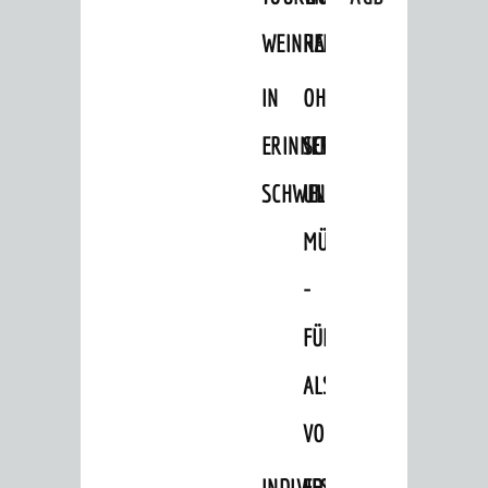
Weinheim Digital
WEINHEIM
RADELN
Stadterlebnisse
IN
OHNE
Hits für Kids
ERINNERUNGEN
SCHRITT
Natur pur
SCHWELGEN
UND
Specials
Termine 2026
MÜHE
AGB
-
ÜBERNACHTUNGEN
FÜHRUNG
Übernachtungsdatenbank
ALS
Wohnmobilstellplätze
VORTRAG
Reisearrangements
INDIVIDUELLE
FESTLICHES