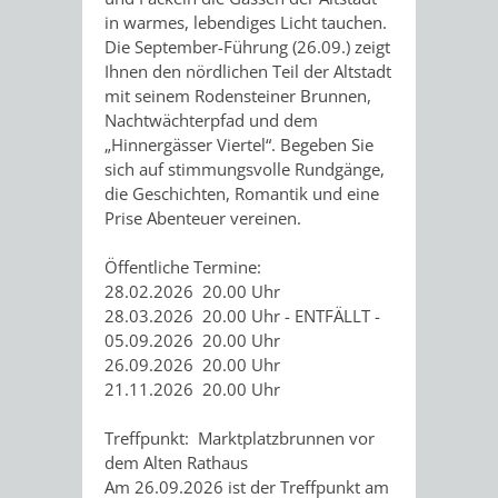
GERBER
in warmes, lebendiges Licht tauchen.
HITS
SECHS-
SKANDALÖS
Die September-Führung (26.09.) zeigt
KURFÜRST
Ihnen den nördlichen Teil der Altstadt
FÜR
MÜHLEN-
mit seinem Rodensteiner Brunnen,
OTTHEINRICH
Nachtwächterpfad und dem
KIDS
TAL
„Hinnergässer Viertel“. Begeben Sie
WEINHEIM
VON
sich auf stimmungsvolle Rundgänge,
BLOGGER
die Geschichten, Romantik und eine
UND
DER
Prise Abenteuer vereinen.
ON
DIE
SIEDLUNG
Öffentliche Termine:
TOUR
28.02.2026 20.00 Uhr
KURPFALZ
ZUR
28.03.2026 20.00 Uhr - ENTFÄLLT -
05.09.2026 20.00 Uhr
–
STADT
26.09.2026 20.00 Uhr
21.11.2026 20.00 Uhr
GLANZ
–
Treffpunkt: Marktplatzbrunnen vor
UND
WIE
dem Alten Rathaus
Am 26.09.2026 ist der Treffpunkt am