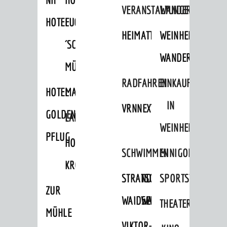
VERANSTALTUNGEN
WANDERN
HOTEL
FUCHS
HEIMATTAGE
WEINHEIMER
´SCHE
WANDERWEGE
MÜHLE
RADFAHREN
EINKAUFEN
HOTEL
MARKTPLATZHOTEL
IN
VRNNEXTBIKE
GOLDENER
LAMMERSHOF
WEINHEIM
PFLUG
HOTEL
SCHWIMMEN
MINIGOLF
KRONE
STRANDBAD
TSG
SPORTSTÄTTEN
ZUR
WAIDSEE
WALDSCHWIMMBAD
THEATER
MÜHLE
VIKTOR-