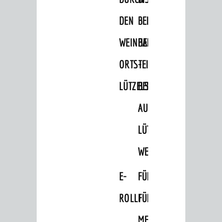
Ausflugsziele
DEN
BELLER-
Geocaching
WEINHEIMER
BAD
Wellness
ORTSTEIL
-
GRUPPEN
LÜTZELSACHSEN
BEMERKENSWERTES
Businformation
Führungen
AUF
Ausflugsfahrten
LÜTZELSACHSEN'S
Wein- und Bierproben
WEGEN
Aktivitäten
E-
FÜHRUNGEN
Burgenerlebnisse
ROLLI
FÜR
GÄSTE-SERVICE
MENSCHEN