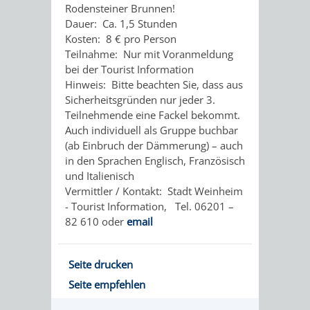
UNTERGANG
AUS
Rodensteiner Brunnen!
Dauer: Ca. 1,5 Stunden
EINER
WINENHEIM
Kosten: 8 € pro Person
Teilnahme: Nur mit Voranmeldung
ÄRA
WEINHEIM
bei der Tourist Information
Hinweis: Bitte beachten Sie, dass aus
WURDE
Sicherheitsgründen nur jeder 3.
Teilnehmende eine Fackel bekommt.
DREI
Auch individuell als Gruppe buchbar
(ab Einbruch der Dämmerung) – auch
IN
in den Sprachen Englisch, Französisch
und Italienisch
EINER
Vermittler / Kontakt: Stadt Weinheim
- Tourist Information, Tel. 06201 –
82 610 oder
email
HITS
NATUR
FÜR
PUR
Seite drucken
Seite empfehlen
KIDS
WALD
MIT