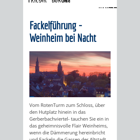
Stadterlebnisse
»
Fackelführung
HANDWERK
DES
MUNDART-
WINDECK
SCHLOSS
Fackelführung -
UND
ANSTOSSES"
WEG
MUSEUM
INGRID-
Weinheim bei Nacht
HISTORIE
WEINHEIMER
NOLL-
VERANSTALTUNGEN
KINDER
"WEIBERGED
WEG
IM
AM
FACKELFÜHR
MUSEUM
MUNDART-
BRUNNEN
NACHTWÄCH
WEG
GELAUSCHT
MEIN
ZEIGMAL
STADTTEILE
Vom RotenTurm zum Schloss, über
-
den Hutplatz hinein in das
LEBEN
- DIE
AUSFLUGSZIELE
Gerberbachviertel- tauchen Sie ein in
LISTIG,
das geheimnisvolle Flair Weinheims,
ALS
APP
wenn die Dämmerung hereinbricht
KLEINSTADTPERLEN
LUSTIG,
und Fackeln die Gassen der Altstadt