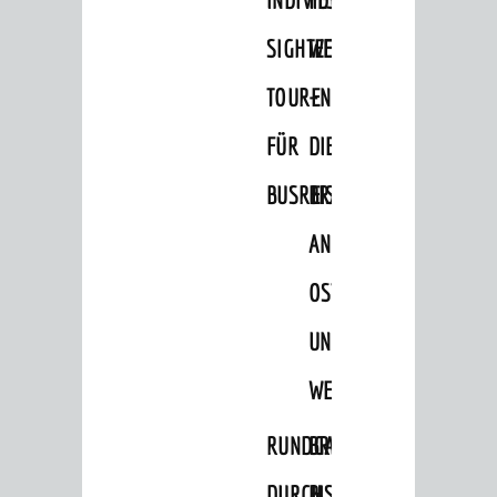
GASTRONOMIE
SIGHTEEING-
WEINHEIM
AKTIVITÄTEN
Veranstaltungen
TOUREN
–
Wandern
FÜR
DIE
Radfahren
BUSREISEN
BRÄUCHE
Einkaufen in Weinheim
AN
Schwimmen
OSTERN
Minigolf
UND
Sportstätten
Theater
WEIHNACHTEN
Kino
RUNDGANG
BRIGGL,
Hits für Kids
DURCH
BISCHOF,