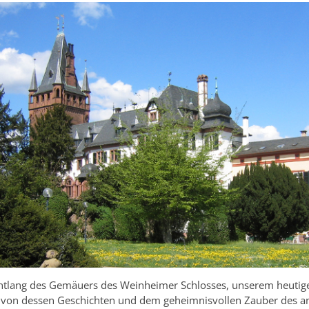
ntlang des Gemäuers des Weinheimer Schlosses, unserem heutig
ch von dessen Geschichten und dem geheimnisvollen Zauber des 