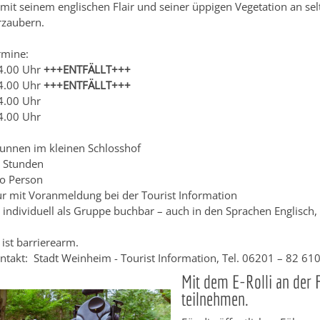
mit seinem englischen Flair und seiner üppigen Vegetation an se
rzaubern.
ermine:
4.00 Uhr
+++ENTFÄLLT+++
4.00 Uhr
+++ENTFÄLLT+++
4.00 Uhr
4.00 Uhr
runnen im kleinen Schlosshof
5 Stunden
ro Person
r mit Voranmeldung bei der Tourist Information
individuell als Gruppe buchbar – auch in den Sprachen Englisch,
ist barrierearm.
ontakt: Stadt Weinheim - Tourist Information, Tel. 06201 – 82 61
Mit dem E-Rolli an der
teilnehmen.