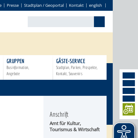
e
Presse
Stadtplan / Geoportal
Kontakt
english
GRUPPEN
GÄSTE-SERVICE
Businformation,
Stadtplan, Parken, Prospekte,
Angebote
Kontakt, Souvenirs
Anschrift
Amt für
Kultur,
Tourismus & Wirtschaft