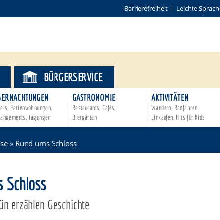
Barrierefreiheit
Leichte Sprach
BÜRGERSERVICE
BERNACHTUNGEN
GASTRONOMIE
AKTIVITÄTEN
tels, Ferienwohnungen,
Restaurants, Cafés,
Wandern, Radfahren
rangements, Tagungen
Biergärten
Einkaufen, Hits für Kids
sse
»
Rund ums Schloss
 Schloss
ün erzählen Geschichte