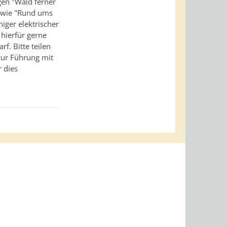
gen "Wald ferner
owie "Rund ums
higer elektrischer
 hierfür gerne
f. Bitte teilen
zur Führung mit
r dies