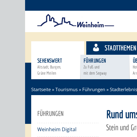
TOURISMUS
STADTTHEMEN
SEHENSWERT
FÜHRUNGEN
Ü
Altstadt, Burgen,
Zu Fuß und
Ho
Grüne Meilen
mit dem Segway
Ar
Startseite
»
Tourismus
»
Führungen
»
Stadterlebni
Rund ums
FÜHRUNGEN
Stein und Gr
Weinheim Digital