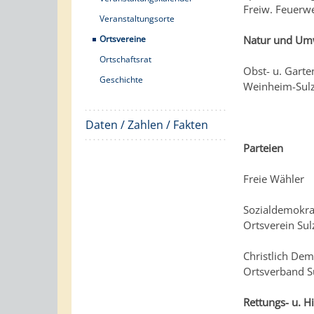
Freiw. Feuerw
Veranstaltungsorte
Ortsvereine
Natur und Umw
Ortschaftsrat
Obst- u. Gart
Geschichte
Weinheim-Sulz
Daten / Zahlen / Fakten
Parteien
Freie Wähler
Sozialdemokra
Ortsverein Su
Christlich De
Ortsverband S
Rettungs- u. H