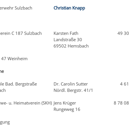
uerwehr Sulzbach
Christian Knapp
verein C 187 Sulzbach
Karsten Fath
49 30
Landstraße 30
69502 Hemsbach
e 47 Weinheim
ne
le Bad. Bergstraße
Dr. Carolin Sutter
4 61
bach
Nördl. Bergstr. 41/1
rwe- u. Heimatverein (SKH)
Jens Krüger
8 78 08
Rungeweg 16
igung