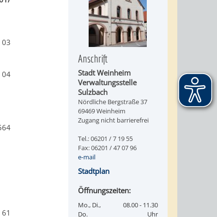
 03
Anschrift
Stadt Weinheim
 04
Verwaltungsstelle
Sulzbach
Nördliche Bergstraße 37
69469 Weinheim
Zugang nicht barrierefrei
564
Tel.: 06201 / 7 19 55
Fax: 06201 / 47 07 96
e-mail
Stadtplan
Öffnungszeiten:
Mo., Di.,
08.00 - 11.30
 61
Do.
Uhr