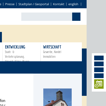
e
Presse
Stadtplan / Geoportal
Kontakt
english
ENTWICKLUNG
WIRTSCHAFT
Stadt- &
Gewerbe, Handel
Verkehrsplanung,
Immobilien
Umwelt, Klima, Bauen
efon
01/