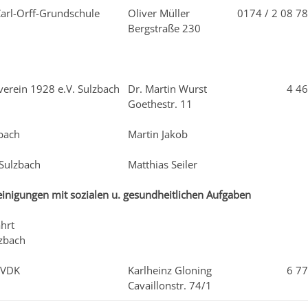
Carl-Orff-Grundschule
Oliver Müller
0174 / 2 08 7
Bergstraße 230
verein 1928 e.V. Sulzbach
Dr. Martin Wurst
4 46
Goethestr. 11
bach
Martin Jakob
 Sulzbach
Matthias Seiler
einigungen mit sozialen u. gesundheitlichen Aufgaben
hrt
lzbach
 VDK
Karlheinz Gloning
6 77
Cavaillonstr. 74/1