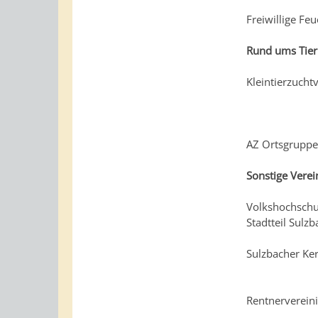
Freiwillige Fe
Rund ums Tier
Kleintierzucht
AZ Ortsgrupp
Sonstige Verei
Volkshochschu
Stadtteil Sulz
Sulzbacher Ke
Rentnerverein