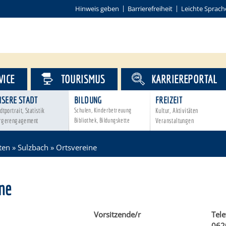
Hinweis geben
Barrierefreiheit
Leichte Sprach
VICE
TOURISMUS
KARRIEREPORTAL
NSERE STADT
BILDUNG
FREIZEIT
dtportrait, Statistik
Schulen, Kinderbetreuung
Kultur, Aktivitäten
rgerengagement
Bibliothek, Bildungskette
Veranstaltungen
ten
»
Sulzbach
»
Ortsvereine
ne
Vorsitzende/r
Tel
062