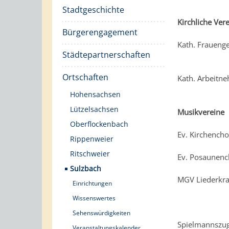
Stadtgeschichte
Kirchliche Ver
Bürgerengagement
Kath. Frauenge
Städtepartnerschaften
Ortschaften
Kath. Arbeitn
Hohensachsen
Lützelsachsen
Musikvereine
Oberflockenbach
Ev. Kirchench
Rippenweier
Ritschweier
Ev. Posaunen
Sulzbach
MGV Liederkr
Einrichtungen
Wissenswertes
Sehenswürdigkeiten
Spielmannszug
Veranstaltungskalender