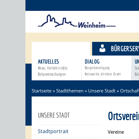
STADTTHEMEN
BÜRGERSER
AKTUELLES
DIALOG
U
News, Verkehrsinfos
Bürgerbeteiligung
Sta
Bekanntmachungen
Netzwerke, direkter Draht
Bü
Startseite
»
Stadtthemen
»
Unsere Stadt
»
Ortschaf
Ortsverei
UNSERE STADT
Stadtportrait
Vereine