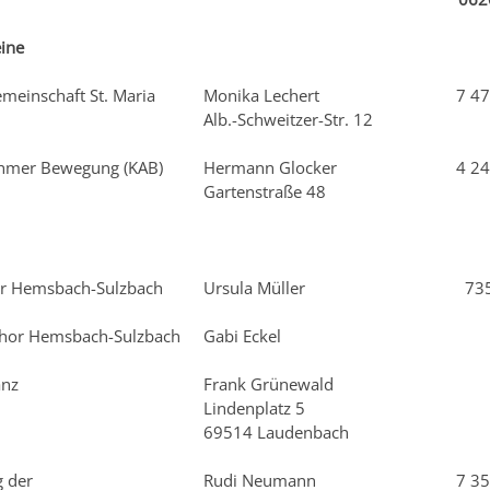
eine
meinschaft St. Maria
Monika Lechert
7 47
Alb.-Schweitzer-Str. 12
ehmer Bewegung (KAB)
Hermann Glocker
4 24
Gartenstraße 48
or Hemsbach-Sulzbach
Ursula Müller
73
chor Hemsbach-Sulzbach
Gabi Eckel
anz
Frank Grünewald
Lindenplatz 5
69514 Laudenbach
 der
Rudi Neumann
7 35