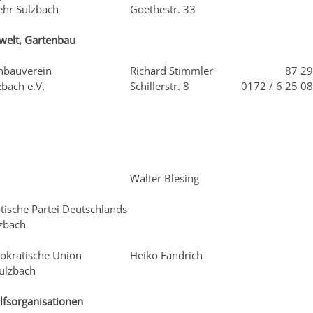
ehr Sulzbach
Goethestr. 33
elt, Gartenbau
enbauverein
Richard Stimmler
87 29
bach e.V.
Schillerstr. 8
0172 / 6 25 0
Walter Blesing
tische Partei Deutschlands
lzbach
mokratische Union
Heiko Fändrich
ulzbach
ilfsorganisationen