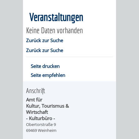
MÄNGELMELDER
INFOS
Veranstaltungen
UNSERE STADT
ZUR
Keine Daten vorhanden
UKRAINE
Zurück zur Suche
Zurück zur Suche
STADTPORTRAIT
STADTGESCHICHTE
Seite drucken
Seite empfehlen
WAPPEN
EHRENBÜRGER
BÜRGERENGAGEM
Anschrift
REPORTAGEN
DER
AKTUELLES
KOORDINIER
Amt für
Kultur, Tourismus &
IMAGEFILM
ENGAGIERTE
WEINHEIMER
Wirtschaft
- Kulturbüro -
STADT
VEREINE
Obertorstraße 9
69469 Weinheim
UND