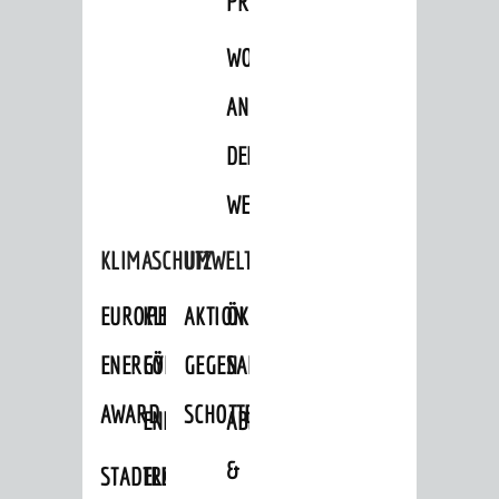
PROJEKTE
WOHNBEBAUUNG
AN
DER
WEINBERGSTRASSE
KLIMASCHUTZ
UMWELTSCHUTZ
EUROPEAN
KLIMASCHUTZ-
AKTION
ÖKOLOGISCHE
ENERGY
FÖRDERPROGRAMME
GEGEN
SANIERUNG/WAIDSEE
AWARD
SCHOTTERGÄRTEN
ENERGIEBERATUNG
ABFALL
&
STADTRADELN
ELEKTROMOBILITÄTSBERATUNG