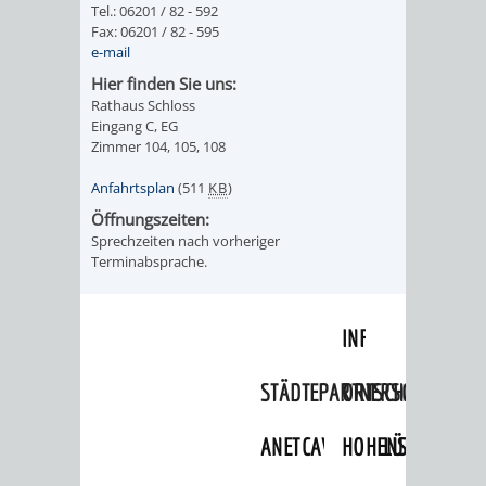
Tel.: 06201 / 82 - 592
Fax: 06201 / 82 - 595
ORGANISATI
e-mail
Hier finden Sie uns:
SERVICEBEREICH
EHRUNGEN
Rathaus Schloss
Eingang C, EG
FÜR
WISSENSWER
Zimmer 104, 105, 108
VEREINE
Anfahrtsplan
(511
KB
)
HILFREICHE
Öffnungszeiten:
UND
Sprechzeiten nach vorheriger
ANSPRECHP
Terminabsprache.
ORGANISATIONEN
INFORMATIONSP
STÄDTEPARTNERSCHAFTEN
ORTSCHAFTEN
ANET
CAVAILLON
HOHENSACHSEN
LÜTZELSACH