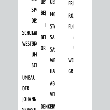
ÜBER
VERFAHREN
GEWERBEFLÄCHENENTWICKLUNGS
EINZELHANDELSKONZEPT
FRÜHLING
HERBST
SPORTHALLE
BEBAUUNGSPLÄNE
BEBAUUNGSPLÄNE
MOBILFUNKKONZEPT
LÄRMAKTIONSPLAN
RODENSTEINER
„WOINEM
DBS
KERNSTADT
STADTERNEUERUNG/-
FLOHMARKT
LIVE“
SCHULZENTRUM
SANIERUNG-
BEBAUUNGSPLÄNE
SANIERUNG
AM
WESTSTADT
UND
ORTSTEILE
WINDECKPLATZ
SANIERUNG
SANIERUNGSGEBIET
UMBAUMASSNAHME S
WESTLICH
HILDEBRANDSCHE
WOCHENMARKT
CHLOSS
HAUPTBAHNHOF
MÜHLE
GROOVE
UMBAU
ABGESCHLOSSENE
DER
VERFAHREN
JOHANN-
DENKMALSCHUTZ
ERHALTUNGSSATZUNGEN
SEBASTIAN-