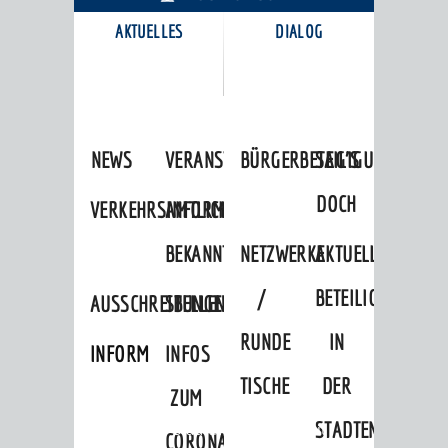
AKTUELLES
DIALOG
KARRIEREPORTAL
NEWS
VERANSTALTUNGSKALENDER
BÜRGERBETEILIGUNG
SAG'S
DOCH
VERKEHRSINFORMATIONEN
AMTLICHE
BEKANNTMACHUNGEN
NETZWERKE
AKTUELLE
/
BETEILIGUNGEN
AUSSCHREIBUNGEN
STELLENANGEBOTE
RUNDE
IN
INFORMATIONSPFLICHTEN
INFOS
TISCHE
DER
ZUM
STADTENTWICKLU
Startseite
»
Stadtthemen
»
Freizeit
CORONAVIRUS