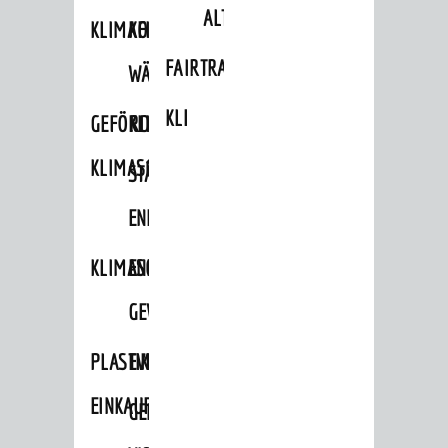
ALTLASTEN
KLIMAFIT
KOMMUNALE
FAIRTRADE
WÄRMEPLANUNG
KLEIDERTAUSCHBÖRSE
GEFÖRDERTE
KLIMASCHUTZKONZEPT
KLIMASCHUTZMASSNAHMEN
STÄDTISCHES
ENERGIEMANAGEMENT
KLIMASCHUTZKOMMISSION
ENERGIEKARAWANE
GEWERBE
PLASTIKTÜTENFREIE
EVENTS
EINKAUFSSTADT
GEMEINSAME