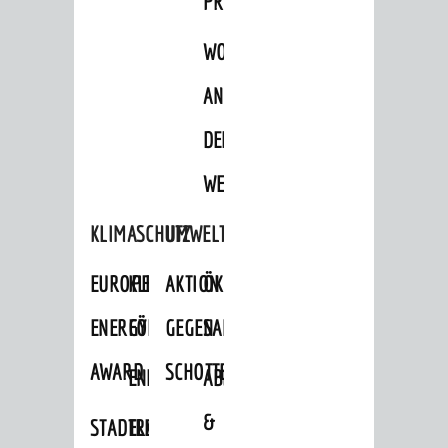
PROJEKTE
WOHNBEBAUUNG
AN
DER
WEINBERGSTRASSE
KLIMASCHUTZ
UMWELTSCHUTZ
EUROPEAN
KLIMASCHUTZ-
AKTION
ÖKOLOGISCHE
ENERGY
FÖRDERPROGRAMME
GEGEN
SANIERUNG/WAIDSEE
AWARD
SCHOTTERGÄRTEN
ENERGIEBERATUNG
ABFALL
&
STADTRADELN
ELEKTROMOBILITÄTSBERATUNG