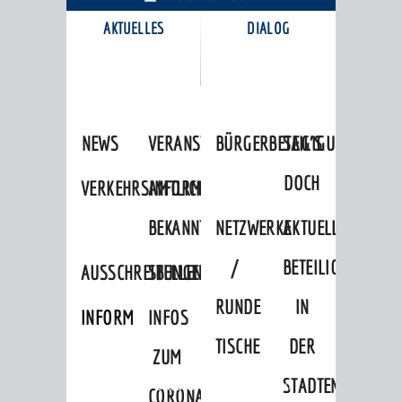
AKTUELLES
DIALOG
KARRIEREPORTAL
NEWS
VERANSTALTUNGSKALENDER
BÜRGERBETEILIGUNG
SAG'S
DOCH
VERKEHRSINFORMATIONEN
AMTLICHE
BEKANNTMACHUNGEN
NETZWERKE
AKTUELLE
/
BETEILIGUNGEN
AUSSCHREIBUNGEN
STELLENANGEBOTE
RUNDE
IN
INFORMATIONSPFLICHTEN
INFOS
TISCHE
DER
ZUM
STADTENTWICKLU
Startseite
»
Stadtthemen
»
Freizeit
CORONAVIRUS