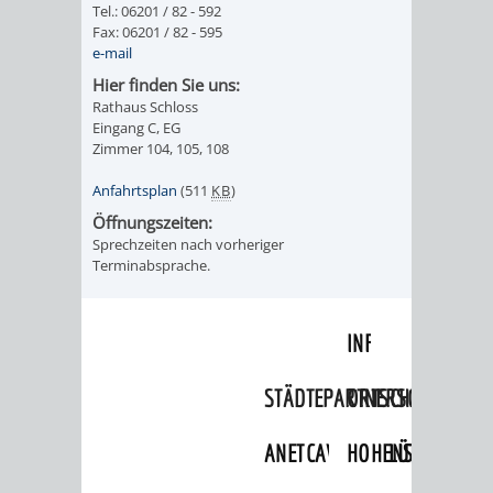
Tel.: 06201 / 82 - 592
Fax: 06201 / 82 - 595
ORGANISATI
e-mail
Hier finden Sie uns:
SERVICEBEREICH
EHRUNGEN
Rathaus Schloss
Eingang C, EG
FÜR
WISSENSWER
Zimmer 104, 105, 108
VEREINE
Anfahrtsplan
(511
KB
)
HILFREICHE
Öffnungszeiten:
UND
Sprechzeiten nach vorheriger
ANSPRECHP
Terminabsprache.
ORGANISATIONEN
INFORMATIONSP
STÄDTEPARTNERSCHAFTEN
ORTSCHAFTEN
ANET
CAVAILLON
HOHENSACHSEN
LÜTZELSACH