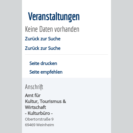
MÄNGELMELDER
INFOS
Veranstaltungen
UNSERE STADT
ZUR
Keine Daten vorhanden
UKRAINE
Zurück zur Suche
Zurück zur Suche
STADTPORTRAIT
STADTGESCHICHTE
Seite drucken
Seite empfehlen
WAPPEN
EHRENBÜRGER
BÜRGERENGAGEM
Anschrift
REPORTAGEN
DER
AKTUELLES
KOORDINIER
Amt für
Kultur, Tourismus &
IMAGEFILM
ENGAGIERTE
WEINHEIMER
Wirtschaft
- Kulturbüro -
STADT
VEREINE
Obertorstraße 9
69469 Weinheim
UND