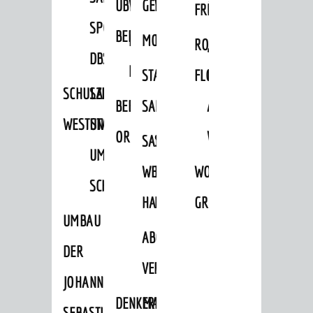
ÜBER
VERFAHREN
GEWERBEFLÄCHENENTWICKLUNGS
EINZELHANDELSKONZEPT
FRÜHLING
HERBST
SPORTHALLE
BEBAUUNGSPLÄNE
BEBAUUNGSPLÄNE
MOBILFUNKKONZEPT
LÄRMAKTIONSPLAN
RODENSTEINER
„WOINEM
DBS
KERNSTADT
STADTERNEUERUNG/-
FLOHMARKT
LIVE“
SCHULZENTRUM
SANIERUNG-
BEBAUUNGSPLÄNE
SANIERUNG
AM
WESTSTADT
UND
ORTSTEILE
WINDECKPLATZ
SANIERUNG
SANIERUNGSGEBIET
UMBAUMASSNAHME S
WESTLICH
HILDEBRANDSCHE
WOCHENMARKT
CHLOSS
HAUPTBAHNHOF
MÜHLE
GROOVE
UMBAU
ABGESCHLOSSENE
DER
VERFAHREN
JOHANN-
DENKMALSCHUTZ
ERHALTUNGSSATZUNGEN
SEBASTIAN-