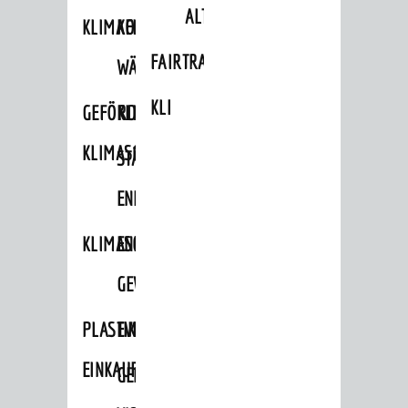
ALTLASTEN
KLIMAFIT
KOMMUNALE
FAIRTRADE
WÄRMEPLANUNG
KLEIDERTAUSCHBÖRSE
GEFÖRDERTE
KLIMASCHUTZKONZEPT
KLIMASCHUTZMASSNAHMEN
STÄDTISCHES
ENERGIEMANAGEMENT
KLIMASCHUTZKOMMISSION
ENERGIEKARAWANE
GEWERBE
PLASTIKTÜTENFREIE
EVENTS
EINKAUFSSTADT
GEMEINSAME