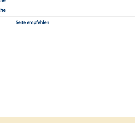
che
che
Seite empfehlen