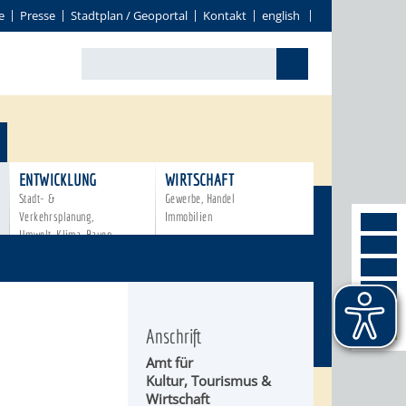
e
Presse
Stadtplan / Geoportal
Kontakt
english
ENTWICKLUNG
WIRTSCHAFT
Stadt- &
Gewerbe, Handel
Verkehrsplanung,
Immobilien
Umwelt, Klima, Bauen
Anschrift
Amt für
Kultur, Tourismus &
Wirtschaft