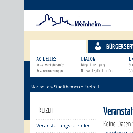
STADTTHEMEN
BÜRGERSER
AKTUELLES
DIALOG
U
News, Verkehrsinfos
Bürgerbeteiligung
Sta
Bekanntmachungen
Netzwerke, direkter Draht
Bü
Startseite
»
Stadtthemen
»
Freizeit
Veransta
FREIZEIT
Keine Daten
Veranstaltungskalender