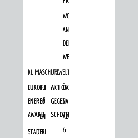
PROJEKTE
WOHNBEBAUUNG
AN
DER
WEINBERGSTRASSE
KLIMASCHUTZ
UMWELTSCHUTZ
EUROPEAN
KLIMASCHUTZ-
AKTION
ÖKOLOGISCHE
ENERGY
FÖRDERPROGRAMME
GEGEN
SANIERUNG/WAIDSEE
AWARD
SCHOTTERGÄRTEN
ENERGIEBERATUNG
ABFALL
&
STADTRADELN
ELEKTROMOBILITÄTSBERATUNG