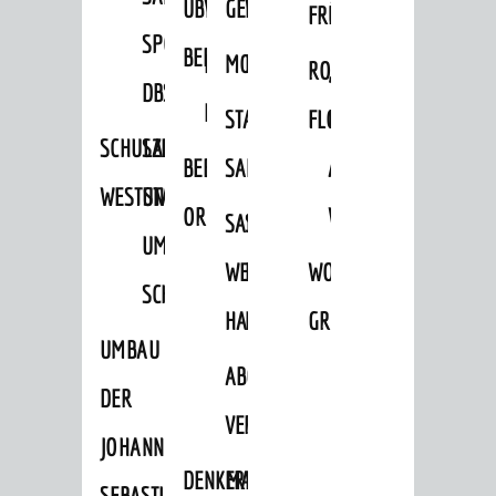
ÜBER
VERFAHREN
GEWERBEFLÄCHENENTWICKLUNGS
EINZELHANDELSKONZEPT
FRÜHLING
HERBST
SPORTHALLE
BEBAUUNGSPLÄNE
BEBAUUNGSPLÄNE
MOBILFUNKKONZEPT
LÄRMAKTIONSPLAN
RODENSTEINER
„WOINEM
DBS
KERNSTADT
STADTERNEUERUNG/-
FLOHMARKT
LIVE“
SCHULZENTRUM
SANIERUNG-
BEBAUUNGSPLÄNE
SANIERUNG
AM
WESTSTADT
UND
ORTSTEILE
WINDECKPLATZ
SANIERUNG
SANIERUNGSGEBIET
UMBAUMASSNAHME S
WESTLICH
HILDEBRANDSCHE
WOCHENMARKT
CHLOSS
HAUPTBAHNHOF
MÜHLE
GROOVE
UMBAU
ABGESCHLOSSENE
DER
VERFAHREN
JOHANN-
DENKMALSCHUTZ
ERHALTUNGSSATZUNGEN
SEBASTIAN-