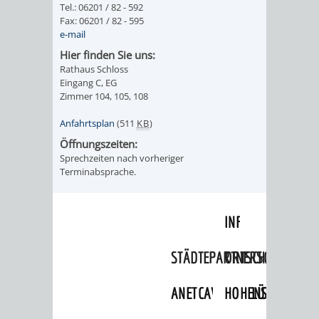
Tel.: 06201 / 82 - 592
Fax: 06201 / 82 - 595
ORGANISATI
e-mail
Hier finden Sie uns:
SERVICEBEREICH
EHRUNGEN
Rathaus Schloss
Eingang C, EG
FÜR
WISSENSWER
Zimmer 104, 105, 108
VEREINE
Anfahrtsplan
(511
KB
)
HILFREICHE
Öffnungszeiten:
UND
Sprechzeiten nach vorheriger
ANSPRECHP
Terminabsprache.
ORGANISATIONEN
INFORMATIONSP
STÄDTEPARTNERSCHAFTEN
ORTSCHAFTEN
ANET
CAVAILLON
HOHENSACHSEN
LÜTZELSACH