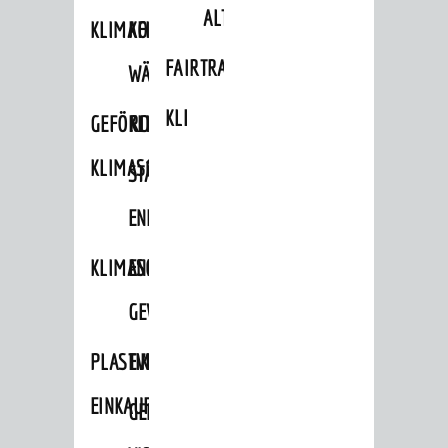
ALTLASTEN
KLIMAFIT
KOMMUNALE
FAIRTRADE
WÄRMEPLANUNG
KLEIDERTAUSCHBÖRSE
GEFÖRDERTE
KLIMASCHUTZKONZEPT
KLIMASCHUTZMASSNAHMEN
STÄDTISCHES
ENERGIEMANAGEMENT
KLIMASCHUTZKOMMISSION
ENERGIEKARAWANE
GEWERBE
PLASTIKTÜTENFREIE
EVENTS
EINKAUFSSTADT
GEMEINSAME