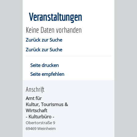
MÄNGELMELDER
INFOS
Veranstaltungen
UNSERE STADT
ZUR
Keine Daten vorhanden
UKRAINE
Zurück zur Suche
Zurück zur Suche
STADTPORTRAIT
STADTGESCHICHTE
Seite drucken
Seite empfehlen
WAPPEN
EHRENBÜRGER
BÜRGERENGAGEM
Anschrift
REPORTAGEN
DER
AKTUELLES
KOORDINIER
Amt für
Kultur, Tourismus &
IMAGEFILM
ENGAGIERTE
WEINHEIMER
Wirtschaft
- Kulturbüro -
STADT
VEREINE
Obertorstraße 9
69469 Weinheim
UND