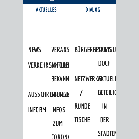
AKTUELLES
DIALOG
KARRIEREPORTAL
NEWS
VERANSTALTUNGSKALENDER
BÜRGERBETEILIGUNG
SAG'S
DOCH
VERKEHRSINFORMATIONEN
AMTLICHE
BEKANNTMACHUNGEN
NETZWERKE
AKTUELLE
/
BETEILIGUNGEN
AUSSCHREIBUNGEN
STELLENANGEBOTE
RUNDE
IN
INFORMATIONSPFLICHTEN
INFOS
TISCHE
DER
ZUM
STADTENTWICKLU
Startseite
»
Stadtthemen
»
Freizeit
CORONAVIRUS