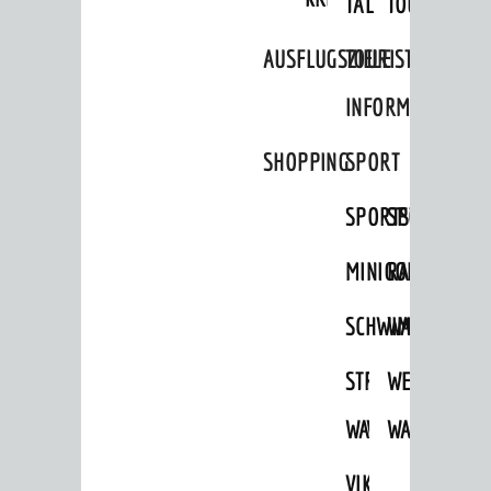
TAL
TOUR
Sport
AUSFLUGSZIELE
TOURIST
Vereine
INFORMATION
ENTWICKLUNG
Aktuelle Bauprojekte
SHOPPING
SPORT
Aktuelle Beteiligungen in der
SPORTSTÄTTEN
SPORTVEREI
Stadtentwicklung
Stadtentwicklung /
MINIGOLF
RADFAHREN
Verkehrsplanung
Klimaschutz
SCHWIMMEN
WANDERN
Umweltschutz
STRANDBAD
TSG
WEINHEIMER
WIRTSCHAFT
WAIDSEE
WALDSCHWIM
WANDERWEG
Standortportrait
VIKTOR-