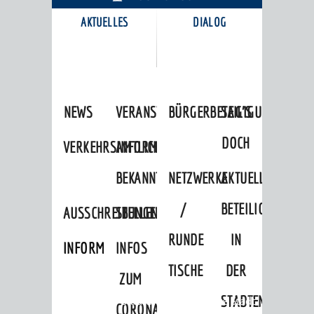
AKTUELLES
DIALOG
KARRIEREPORTAL
NEWS
VERANSTALTUNGSKALENDER
BÜRGERBETEILIGUNG
SAG'S
DOCH
VERKEHRSINFORMATIONEN
AMTLICHE
BEKANNTMACHUNGEN
NETZWERKE
AKTUELLE
/
BETEILIGUNGEN
AUSSCHREIBUNGEN
STELLENANGEBOTE
RUNDE
IN
INFORMATIONSPFLICHTEN
INFOS
TISCHE
DER
ZUM
STADTENTWICKLU
Startseite
»
Stadtthemen
»
Unsere Stadt
CORONAVIRUS