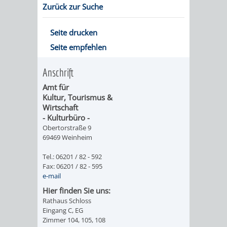
Zurück zur Suche
ORGANISATI
Seite drucken
SERVICEBEREICH
EHRUNGEN
Seite empfehlen
FÜR
WISSENSWER
Anschrift
VEREINE
Amt für
HILFREICHE
Kultur, Tourismus &
Wirtschaft
UND
ANSPRECHP
- Kulturbüro -
Obertorstraße 9
ORGANISATIONEN
69469 Weinheim
INFORMATIONSP
Tel.: 06201 / 82 - 592
Fax: 06201 / 82 - 595
e-mail
STÄDTEPARTNERSCHAFTEN
ORTSCHAFTEN
Hier finden Sie uns:
Rathaus Schloss
ANET
CAVAILLON
HOHENSACHSEN
LÜTZELSACH
Eingang C, EG
Zimmer 104, 105, 108