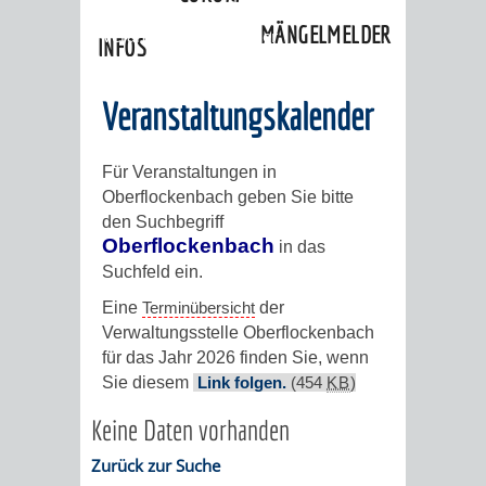
»
Ortschaften
»
Oberflockenbach
»
MÄNGELMELDER
Veranstaltungskalender
INFOS
UNSERE STADT
ZUR
Veranstaltungskalender
UKRAINE
Für Veranstaltungen in
Oberflockenbach geben Sie bitte
STADTPORTRAIT
STADTGESCHICHTE
den Suchbegriff
Oberflockenbach
in das
WAPPEN
EHRENBÜRGER
BÜRGERENGAGEM
Suchfeld ein.
Eine
Terminübersicht
der
REPORTAGEN
DER
AKTUELLES
KOORDINIER
Verwaltungsstelle Oberflockenbach
für das Jahr 2026 finden Sie, wenn
IMAGEFILM
ENGAGIERTE
WEINHEIMER
Sie diesem
Link folgen.
(454
KB
)
Keine Daten vorhanden
STADT
VEREINE
Zurück zur Suche
UND