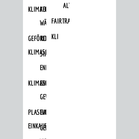
ALTLASTEN
KLIMAFIT
KOMMUNALE
FAIRTRADE
WÄRMEPLANUNG
KLEIDERTAUSCHBÖRSE
GEFÖRDERTE
KLIMASCHUTZKONZEPT
KLIMASCHUTZMASSNAHMEN
STÄDTISCHES
ENERGIEMANAGEMENT
KLIMASCHUTZKOMMISSION
ENERGIEKARAWANE
GEWERBE
PLASTIKTÜTENFREIE
EVENTS
EINKAUFSSTADT
GEMEINSAME