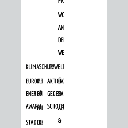
PROJEKTE
WOHNBEBAUUNG
AN
DER
WEINBERGSTRASSE
KLIMASCHUTZ
UMWELTSCHUTZ
EUROPEAN
KLIMASCHUTZ-
AKTION
ÖKOLOGISCHE
ENERGY
FÖRDERPROGRAMME
GEGEN
SANIERUNG/WAIDSEE
AWARD
SCHOTTERGÄRTEN
ENERGIEBERATUNG
ABFALL
&
STADTRADELN
ELEKTROMOBILITÄTSBERATUNG