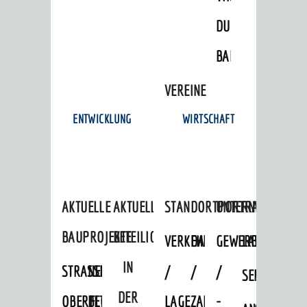
Unternehmen
DULGER-
Stadtmarketing / Einzelhandel
BAD
© Stadt Weinheim 2026
VEREINE
Impressum
Datenschutz
Datenschutz-
ENTWICKLUNG
WIRTSCHAFT
Einstellungen
Kontakt
AKTUELLE
AKTUELLE
STANDORTPORTRAIT
UNTERNEHMEN
BAUPROJEKTE
BETEILIGUNGEN
VERKEHRSANBINDUNG
DATEN
GEWERBEFLÄCHE
LADENFLÄCH
IN
STRASSENBAUMASSNAHMEN OB
NEUBAU
/
/
/
SERVICEANG
DER
ERFLOCKENBACH
BETRIEBSGEBÄUDE
LAGE
ZAHLEN
-