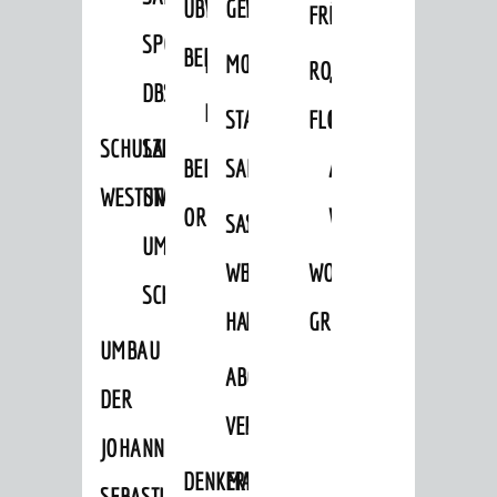
ÜBER
VERFAHREN
GEWERBEFLÄCHENENTWICKLUNGS
EINZELHANDELSKONZEPT
FRÜHLING
HERBST
SPORTHALLE
BEBAUUNGSPLÄNE
BEBAUUNGSPLÄNE
MOBILFUNKKONZEPT
LÄRMAKTIONSPLAN
RODENSTEINER
„WOINEM
DBS
KERNSTADT
STADTERNEUERUNG/-
FLOHMARKT
LIVE“
SCHULZENTRUM
SANIERUNG-
BEBAUUNGSPLÄNE
SANIERUNG
AM
WESTSTADT
UND
ORTSTEILE
WINDECKPLATZ
SANIERUNG
SANIERUNGSGEBIET
UMBAUMASSNAHME S
WESTLICH
HILDEBRANDSCHE
WOCHENMARKT
CHLOSS
HAUPTBAHNHOF
MÜHLE
GROOVE
UMBAU
ABGESCHLOSSENE
DER
VERFAHREN
JOHANN-
DENKMALSCHUTZ
ERHALTUNGSSATZUNGEN
SEBASTIAN-