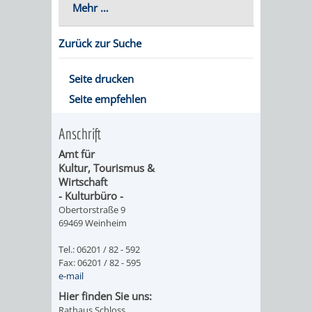
VERANSTALTUNGS
KULTURSOM
Mehr …
KINDERTAGESSTÄTTEN
PROJEKT
SCHULFERIEN
SCHÜLERBEFÖRDERUNG
HIGHLIGHTS
"KINDER
KERWE
Zurück zur Suche
HORTE
SCHULSOZIALARBEIT
SCHÜTZEN
/
SOMMERTAGSZU
FESTE
Seite drucken
INKLUSION
Seite empfehlen
-
GRUNDSCHULBETREUUNG
IN
Anschrift
KINDER
/
DEN
Amt für
STÄRKEN"
FERIENBETREUUNG
STADTTEILEN
Kultur, Tourismus &
Wirtschaft
- Kulturbüro -
VORMERKVERFAHREN
FERIENANGEBOTE
STADTBIBLIOTHEK
„WOINEM
WEINHEIMER
Obertorstraße 9
69469 Weinheim
FÜR
TIPPS
LIVE“
WEIHNACHT
A
AUSLEIHE
Tel.: 06201 / 82 - 592
DIE
&
AM
Fax: 06201 / 82 - 595
BIS
WEIHNACHTS
MEDIENANGEBOTE
e-mail
PLATZVERGABE
TREFFS
WINDECKPLATZ
Hier finden Sie uns:
Z
IN
ONLINE-
Rathaus Schloss