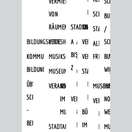
VERMIETUNG
SCHLOSS
MUSEUM
VON
SCHLOSSPARK
HEILPFLANZEN
BURGEN
RÄUMEN
STADTBIBLIOTHEK
KINO
STADTGARTEN
HAGANDERPAR
/
BILDUNGSKETTE
VOLKSHOCHSCHULE
A
AUSLEIHE
VERANSTALTER
SCHLOSS
ALTER
ROSENANLAGE
BIS
KOMMUNALES
MUSIKSCHULE
MEDIENANGEBOTE
VERANSTALTUNGSRÄU
FRIEDHOF
BURGRUINE
WACHENB
Z
BILDUNGSMANAGEMENT
WINDECK
MUSEUM
ONLINE-
STADTHALLE
ROLF-
SCHLOSS
ÜBERGANG
"FRÜHE
KATALOG
ENGELBRECHT-
VERANSTALTUNGEN
KINDER
MUSEUM
INGRID-
SCHULE
BILDUNG"
HAUS
IM
VERANSTALTUNGEN
AUSBILDUNG
NOLL-
VERANSTALTUNGE
KINDER
-
MUSEUM
&
BÜRGERSAAL
WEG
IM
BERUF
PRAKTIKA
IM
STADTARCHIV
MUSEUM
MUNDART-