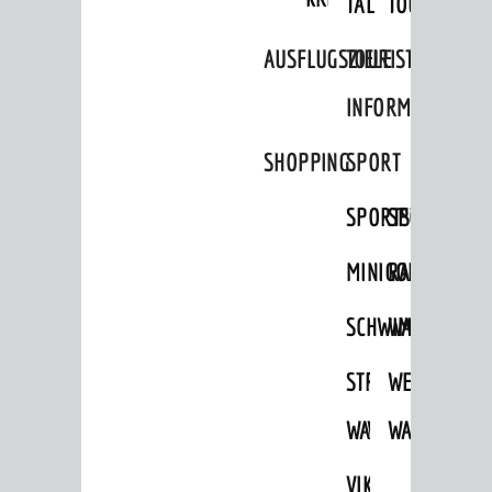
TAL
TOUR
AUSFLUGSZIELE
TOURIST
INFORMATION
SHOPPING
SPORT
SPORTSTÄTTEN
SPORTVEREI
MINIGOLF
RADFAHREN
SCHWIMMEN
WANDERN
AKTUELLES
STRANDBAD
TSG
WEINHEIMER
News
WAIDSEE
WALDSCHWIM
WANDERWEG
Veranstaltungskalender
Verkehrsinformationen
VIKTOR-