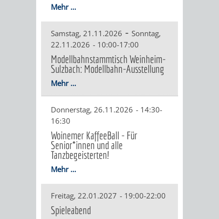
Mehr …
DATEN
/
-
Samstag, 21.11.2026
Sonntag,
22.11.2026
-
10:00-17:00
ZAHLEN
Modellbahnstammtisch Weinheim-
Sulzbach: Modellbahn-Ausstellung
/
Mehr …
FAKTEN
Donnerstag, 26.11.2026
-
14:30-
BILDUNG
FREIZEIT
16:30
Woinemer KaffeeBall - Für
Senior*innen und alle
Tanzbegeisterten!
Mehr …
KINDERBETREUUNG
SCHULEN
VERANSTALTUNGSKALENDER
JÄHRLICHE
Freitag, 22.01.2027
-
19:00-22:00
VERANSTALTUNGE
KINDERTAGESPFLEGE
KINDERKRIPPEN
SCHULARTEN
SCHULVERWALTUNG
Spieleabend