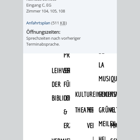
VON
Eingang C, EG
DEN
KATALOG
Zimmer 104, 105, 108
WEINHEIMER
ORTSTEILEN
Anfahrtsplan
(511
KB
)
VERANSTALTUNGEN
AUSBILDUNG
KINDERTAGESSTÄTTEN
Öffnungszeiten:
FÊTE
Sprechzeiten nach vorheriger
&
Terminabsprache.
DE
PRAKTIKA
LA
LEIHVERKEHR
SERVICE
MUSIQUE
DER
FÜR
KULTUREINRICHTUNGEN
SEHENSWERT
BIBLIOTHEK
LEHRER/INNEN
THEATER
MUSEUM
GRÜNE
ALTSTADT
&
MEILEN
ERZIEHER/INNEN
VERANSTALTUNGEN
KINDER
MARKTPLAT
GERBERBA
IM
HERMANNSHOF
EXOTENWALD