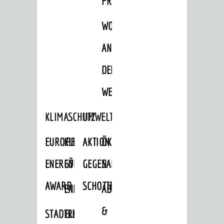
PROJEKTE
Standortportrait
WOHNBEBAUUNG
Unternehmen
Stadtmarketing / Einzelhandel
AN
DER
© Stadt Weinheim 2026
WEINBERGSTRASSE
Impressum
Datenschutz
Datenschutz-
Einstellungen
Kontakt
KLIMASCHUTZ
UMWELTSCHUTZ
EUROPEAN
KLIMASCHUTZ-
AKTION
ÖKOLOGISCHE
ENERGY
FÖRDERPROGRAMME
GEGEN
SANIERUNG/WAIDSEE
AWARD
SCHOTTERGÄRTEN
ENERGIEBERATUNG
ABFALL
&
STADTRADELN
ELEKTROMOBILITÄTSBERATUNG