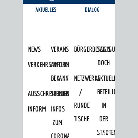
AKTUELLES
DIALOG
KARRIEREPORTAL
NEWS
VERANSTALTUNGSKALENDER
BÜRGERBETEILIGUNG
SAG'S
DOCH
VERKEHRSINFORMATIONEN
AMTLICHE
BEKANNTMACHUNGEN
NETZWERKE
AKTUELLE
/
BETEILIGUNGEN
AUSSCHREIBUNGEN
STELLENANGEBOTE
RUNDE
IN
INFORMATIONSPFLICHTEN
INFOS
TISCHE
DER
ZUM
STADTENTWICKLU
Startseite
»
Stadtthemen
»
Unsere Stadt
CORONAVIRUS