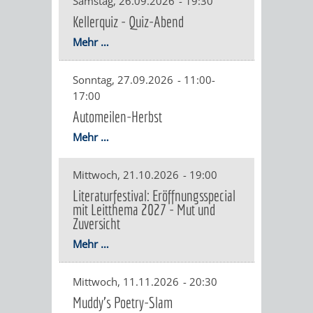
Samstag, 26.09.2026
-
19:30
EINRICHTUN
WISSENSW
Kellerquiz - Quiz-Abend
Mehr …
SEHENSWÜRD
VERANSTA
ORTSVEREIN
ORTSCHAF
Sonntag, 27.09.2026
-
11:00-
17:00
GESCHICHTE
Automeilen-Herbst
Mehr …
SULZBACH
Mittwoch, 21.10.2026
-
19:00
EINRICHTUNGEN
WISSENSWERTE
Literaturfestival: Eröffnungsspecial
mit Leitthema 2027 - Mut und
SEHENSWÜRDIGKE
VERANSTALTUN
Zuversicht
Mehr …
VERANSTALTUNGS
ORTSVEREINE
Mittwoch, 11.11.2026
-
20:30
ORTSCHAFTSRAT
GESCHICHTE
Muddy's Poetry-Slam