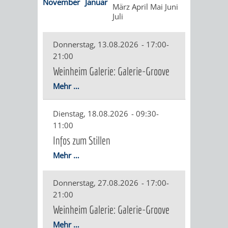
November
Januar
März
April
Mai
Juni
Juli
ORGANISATI
SERVICEBEREICH
EHRUNGEN
Donnerstag, 13.08.2026
-
17:00-
21:00
FÜR
WISSENSWER
Weinheim Galerie: Galerie-Groove
Mehr …
VEREINE
HILFREICHE
UND
Dienstag, 18.08.2026
-
09:30-
ANSPRECHP
11:00
ORGANISATIONEN
Infos zum Stillen
Mehr …
INFORMATIONSP
Donnerstag, 27.08.2026
STÄDTEPARTNERSCHAFTEN
-
17:00-
ORTSCHAFTEN
21:00
Weinheim Galerie: Galerie-Groove
ANET
CAVAILLON
HOHENSACHSEN
LÜTZELSACH
Mehr …