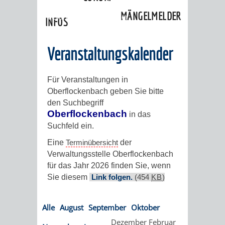
»
Ortschaften
»
Oberflockenbach
»
MÄNGELMELDER
Veranstaltungskalender
INFOS
UNSERE STADT
ZUR
Veranstaltungskalender
UKRAINE
Für Veranstaltungen in
Oberflockenbach geben Sie bitte
STADTPORTRAIT
STADTGESCHICHTE
den Suchbegriff
Oberflockenbach
in das
WAPPEN
EHRENBÜRGER
BÜRGERENGAGEM
Suchfeld ein.
Eine
Terminübersicht
der
REPORTAGEN
DER
AKTUELLES
KOORDINIER
Verwaltungsstelle Oberflockenbach
für das Jahr 2026 finden Sie, wenn
IMAGEFILM
ENGAGIERTE
WEINHEIMER
Sie diesem
Link folgen.
(454
KB
)
STADT
VEREINE
Alle
August
September
Oktober
UND
Dezember
Februar