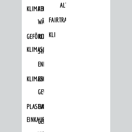
ALTLASTEN
KLIMAFIT
KOMMUNALE
FAIRTRADE
WÄRMEPLANUNG
KLEIDERTAUSCHBÖRSE
GEFÖRDERTE
KLIMASCHUTZKONZEPT
KLIMASCHUTZMASSNAHMEN
STÄDTISCHES
ENERGIEMANAGEMENT
KLIMASCHUTZKOMMISSION
ENERGIEKARAWANE
GEWERBE
PLASTIKTÜTENFREIE
EVENTS
EINKAUFSSTADT
GEMEINSAME