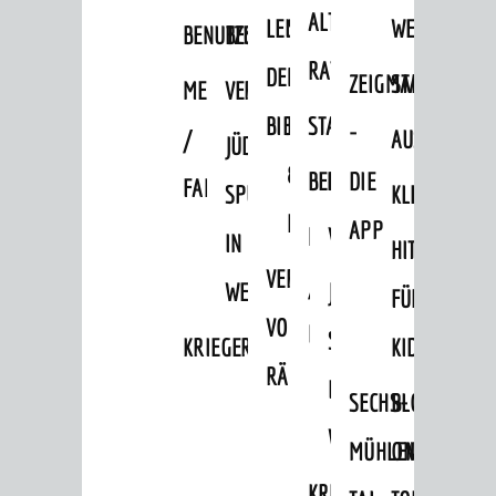
ALTEN
LEIHVERKEHR
SERVICE
WEG
BENUTZUNG
BESTANDSÜBERSICHT
RATHAUS
DER
FÜR
ZEIGMAL
STADTTEILE
MELDEKARTEI
VERÖFFENTLICHUNGEN
BIBLIOTHEK
LEHRER/INNEN
STADTARCHIV
-
/
AUSFLUGSZI
JÜDISCHE
&
BENUTZUNG
BESTANDSÜBERSICH
DIE
FAMILIENFORSCHUNG
SPUREN
KLEINSTADT
ERZIEHER/INNEN
APP
MELDEKARTEI
VERÖFFENTLICHUNG
IN
HITS
VERMIETUNG
/
WEINHEIM
JÜDISCHE
FÜR
VON
FAMILIENFORSCHUNG
SPUREN
KRIEGERDENKMAL
KIDS
RÄUMEN
IN
SECHS-
BLOGGER
WEINHEIM
MÜHLEN-
ON
KRIEGERDENKMAL