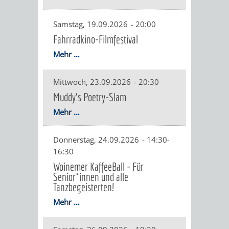
IMOLA
LUTHERSTADT
EINRICHTUNGEN
WISSENSWERTE
EINRICHTUN
WISSENSW
Samstag, 19.09.2026
-
20:00
EISLEBEN
SEHENSWÜRDIGKE
VERANSTALTUN
SEHENSWÜRD
VERANSTA
Fahrradkino-Filmfestival
RAMAT
VARCES
Mehr …
ORTSVEREINE
ORTSCHAFTSRA
ORTSVEREIN
ORTSCHAF
GAN
ALLIÈRES
Mittwoch, 23.09.2026
-
20:30
GESCHICHTE
PARTNERSCHAF
GESCHICHTE
PARTNERS
Muddy's Poetry-Slam
ET
OBERFLOCKENBAC
RIPPENWEIE
Mehr …
RISSET
EINRICHTUNGEN
WISSENSWERTE
EINRICHTUN
WISSENSW
Donnerstag, 24.09.2026
-
14:30-
16:30
SEHENSWÜRDIGKE
VERANSTALTUN
VERANSTALT
ORTSVERE
Woinemer KaffeeBall - Für
Senior*innen und alle
ORTSVEREINE
ORTSCHAFTSRA
ORTSCHAFTS
GESCHICH
Tanzbegeisterten!
Mehr …
GESCHICHTE
RITSCHWEIE