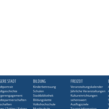
SERE STADT
BILDUNG
FREIZEIT
dtportrait
Kinderbetreuung
Veranstaltungskalender
dtgeschichte
Schulen
Jährliche Veranstaltungen
rgerengagement
Stadtbibliothek
Kultureinrichtungen
dtepartnerschaften
Bildungskette
sehenswert
schaften
Volkshochschule
Ausflugsziele
en / Zahlen / Fakten
Musikschule
Tourist Information