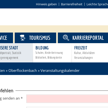
Hinweis geben
Barrierefreiheit
Leichte Sprach
VICE
TOURISMUS
KARRIEREPORTAL
NSERE STADT
BILDUNG
FREIZEIT
dtportrait, Statistik
Schulen, Kinderbetreuung
Kultur, Aktivitäten
rgerengagement
Bibliothek, Bildungskette
Veranstaltungen
ten
»
Oberflockenbach
»
Veranstaltungskalender
fehlen
g senden an
*