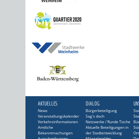
AKTUELLES
DIALOG
UN
News
Bürgerbeteiligung
Sta
Veranstaltungskalender
Sag's doch
Sta
Verkehrsinformationen
Netzwerke / Runde Tische
Bü
Amtliche
Aktuelle Beteiligungen in
Stä
Bekanntmachungen
der Stadtentwicklung
Ort
Ausschreibungen
Mängelmelder
Dat