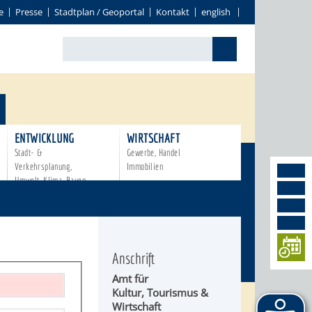
e
Presse
Stadtplan / Geoportal
Kontakt
english
ENTWICKLUNG
WIRTSCHAFT
Stadt- &
Gewerbe, Handel
Verkehrsplanung,
Immobilien
Umwelt, Klima, Bauen
Anschrift
Amt für
Kultur, Tourismus &
Wirtschaft