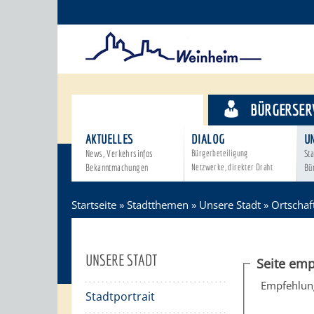
STADTTHEMEN
BÜRGERSER
AKTUELLES
DIALOG
U
News, Verkehrsinfos
Bürgerbeteiligung
Sta
Bekanntmachungen
Netzwerke, direkter Draht
Bü
Startseite
»
Stadtthemen
»
Unsere Stadt
»
Ortschaf
UNSERE STADT
Seite emp
Empfehlun
Stadtportrait