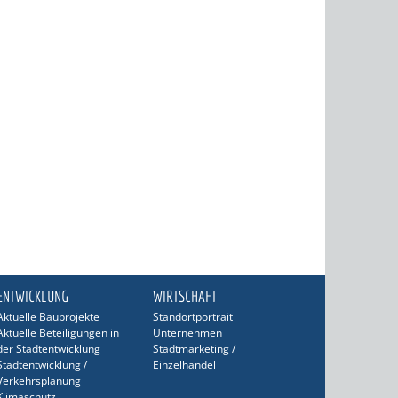
ENTWICKLUNG
WIRTSCHAFT
Aktuelle Bauprojekte
Standortportrait
Aktuelle Beteiligungen in
Unternehmen
der Stadtentwicklung
Stadtmarketing /
Stadtentwicklung /
Einzelhandel
Verkehrsplanung
Klimaschutz