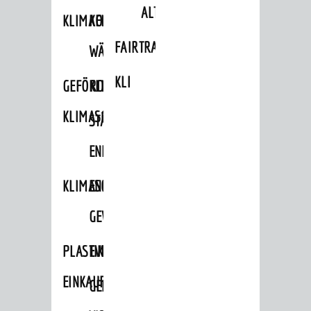
ALTLASTEN
KLIMAFIT
KOMMUNALE
FAIRTRADE
WÄRMEPLANUNG
KLEIDERTAUSCHBÖRSE
GEFÖRDERTE
KLIMASCHUTZKONZEPT
KLIMASCHUTZMASSNAHMEN
STÄDTISCHES
ENERGIEMANAGEMENT
KLIMASCHUTZKOMMISSION
ENERGIEKARAWANE
GEWERBE
PLASTIKTÜTENFREIE
EVENTS
EINKAUFSSTADT
GEMEINSAME