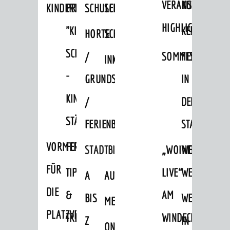
VERANSTALTUNGS
KULTURSOM
KINDERTAGESSTÄTTEN
PROJEKT
SCHULFERIEN
SCHÜLERBEFÖRDERUNG
HIGHLIGHTS
"KINDER
KERWE
HORTE
SCHULSOZIALARBEIT
SCHÜTZEN
/
SOMMERTAGSZU
FESTE
INKLUSION
-
GRUNDSCHULBETREUUNG
IN
KINDER
/
DEN
STÄRKEN"
FERIENBETREUUNG
STADTTEILEN
VORMERKVERFAHREN
FERIENANGEBOTE
STADTBIBLIOTHEK
„WOINEM
WEINHEIMER
FÜR
TIPPS
LIVE“
WEIHNACHT
A
AUSLEIHE
DIE
&
AM
BIS
WEIHNACHTS
MEDIENANGEBOTE
PLATZVERGABE
TREFFS
WINDECKPLATZ
Z
IN
ONLINE-