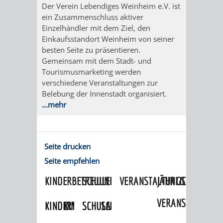
Der Verein Lebendiges Weinheim e.V. ist
DATEN
ein Zusammenschluss aktiver
Einzelhändler mit dem Ziel, den
/
Einkaufsstandort Weinheim von seiner
besten Seite zu präsentieren.
ZAHLEN
Gemeinsam mit dem Stadt- und
Tourismusmarketing werden
/
verschiedene Veranstaltungen zur
Belebung der Innenstadt organisiert.
FAKTEN
...mehr
BILDUNG
FREIZEIT
Seite drucken
Seite empfehlen
KINDERBETREUUNG
SCHULEN
VERANSTALTUNGSKALENDER
JÄHRLICHE
VERANSTALTUNGE
KINDERTAGESPFLEGE
KINDERKRIPPEN
SCHULARTEN
SCHULVERWALTUNG