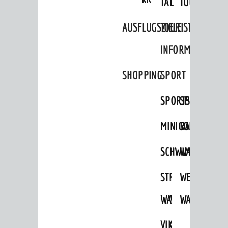
TAL
TOUR
Städtepartnerschaften
AUSFLUGSZIELE
TOURIST
Ortschaften
INFORMATION
Daten / Zahlen / Fakten
BILDUNG
SHOPPING
SPORT
Kinderbetreuung
SPORTSTÄTTEN
SPORTVEREI
Schulen
MINIGOLF
RADFAHREN
Stadtbibliothek
Bildungskette
SCHWIMMEN
WANDERN
Volkshochschule
STRANDBAD
TSG
WEINHEIMER
Musikschule
WAIDSEE
WALDSCHWIM
WANDERWEG
Museum
VIKTOR-
Stadtarchiv