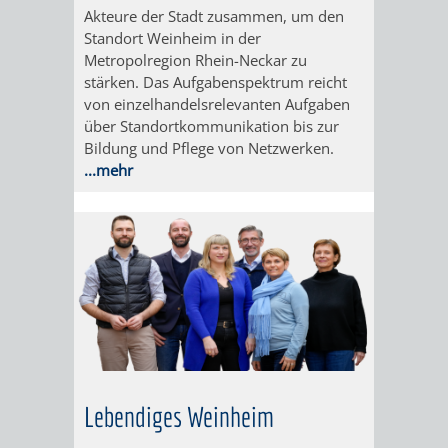
EINRICHTUN
WISSENSW
Akteure der Stadt zusammen, um den
Standort Weinheim in der
Metropolregion Rhein-Neckar zu
SEHENSWÜRD
VERANSTA
stärken. Das Aufgabenspektrum reicht
von einzelhandelsrelevanten Aufgaben
ORTSVEREIN
ORTSCHAF
über Standortkommunikation bis zur
Bildung und Pflege von Netzwerken.
GESCHICHTE
...mehr
SULZBACH
EINRICHTUNGEN
WISSENSWERTE
SEHENSWÜRDIGKE
VERANSTALTUN
VERANSTALTUNGS
ORTSVEREINE
Lebendiges Weinheim
ORTSCHAFTSRAT
GESCHICHTE