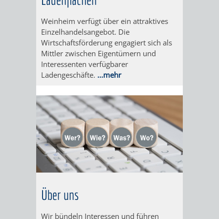
IMOLA
LUTHERSTADT
EINRICHTUNGEN
WISSENSWERTE
EINRICHTUN
WISSENSW
Weinheim verfügt über ein attraktives
EISLEBEN
SEHENSWÜRDIGKE
VERANSTALTUN
SEHENSWÜRD
VERANSTA
Einzelhandelsangebot. Die
Wirtschaftsförderung engagiert sich als
RAMAT
VARCES
Mittler zwischen Eigentümern und
ORTSVEREINE
ORTSCHAFTSRA
ORTSVEREIN
ORTSCHAF
Interessenten verfügbarer
GAN
ALLIÈRES
Ladengeschäfte.
...mehr
GESCHICHTE
PARTNERSCHAF
GESCHICHTE
PARTNERS
ET
OBERFLOCKENBAC
RIPPENWEIE
RISSET
EINRICHTUNGEN
WISSENSWERTE
EINRICHTUN
WISSENSW
SEHENSWÜRDIGKE
VERANSTALTUN
VERANSTALT
ORTSVERE
ORTSVEREINE
ORTSCHAFTSRA
ORTSCHAFTS
GESCHICH
Über uns
GESCHICHTE
RITSCHWEIE
Wir bündeln Interessen und führen