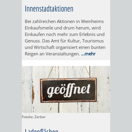
Innenstadtaktionen
ORGANISATI
Bei zahlreichen Aktionen in Weinheims
SERVICEBEREICH
EHRUNGEN
Einkaufsmeile und drum herum, wird
Einkaufen noch mehr zum Erlebnis und
FÜR
WISSENSWER
Genuss. Das Amt für Kultur, Tourismus
und Wirtschaft organisiert einen bunten
VEREINE
Reigen an Veranstaltungen.
...mehr
HILFREICHE
UND
ANSPRECHP
ORGANISATIONEN
INFORMATIONSP
STÄDTEPARTNERSCHAFTEN
ORTSCHAFTEN
Fotolia: Zerbor
ANET
CAVAILLON
HOHENSACHSEN
LÜTZELSACH
Ladenflächen