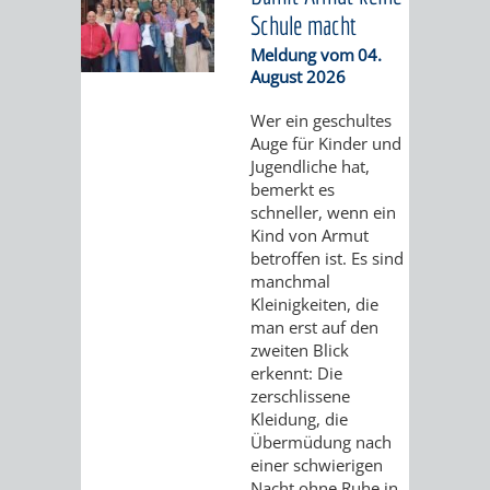
ANGEBOTE
GEWERBEV
Schule macht
STADTENTWICKLUNG
HAUPTFRIEDHOF
/
IMMOBILIEN
BAU
PLANUNTERLAGEN
/
Meldung vom
04.
NETZWERK
August 2026
STADTENTWICKLUNG
FAKTEN
VERLAUF
SANIERUNG
GEWERBEGEBIET
PRÄSENTATION
SERVICE
Wer ein geschultes
/
DES
NORD
Auge für Kinder und
ZUR
/
Jugendliche hat,
VERKEHRSPLANUNG
WOHNGEBÄUDES
bemerkt es
INFO-
LINKS
schneller, wenn ein
MANNHEIMER
STÄDTEBAULICHER
VERKEHRSPLANUNG
Kind von Armut
VERANSTALTUNG
STADTMARKETING
betroffen ist. Es sind
manchmal
STRASSE 1
RAHMENPLAN
VOM
FLÄCHENNUTZUNGSPLAN
/
Kleinigkeiten, die
man erst auf den
4 -
5.
BEBAUUNGSPLÄNE
ENTWICKLUNGS-
EINZELHANDEL
zweiten Blick
erkennt: Die
2
JULI
UND
zerschlissene
ALLGEMEINE
AKTUELLE
ÜBER
INNENSTADTAKTIONEN
Kleidung, die
0
22
NUTZUNGSKONZEPTE
Übermüdung nach
INFORMATIONEN
BEBAUUNGSPLAN-
UNS
WEINHEIMER
WEINHEIMER
einer schwierigen
SANIERUNG
Nacht ohne Ruhe in