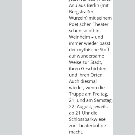
VERANSTALTUNGS
KULTURSOM
KINDERTAGESSTÄTTEN
PROJEKT
SCHULFERIEN
SCHÜLERBEFÖRDERUNG
Anu aus Berlin (mit
Bergsträßer
HIGHLIGHTS
"KINDER
KERWE
Wurzeln) mit seinem
HORTE
SCHULSOZIALARBEIT
Poetischen Theater
SCHÜTZEN
schon so oft in
/
SOMMERTAGSZU
FESTE
INKLUSION
Weinheim – und
immer wieder passt
-
GRUNDSCHULBETREUUNG
IN
der mythische Stoff
auf wundersame
KINDER
/
DEN
Weise zur Stadt,
ihren Geschichten
STÄRKEN"
FERIENBETREUUNG
STADTTEILEN
und ihren Orten.
Auch diesmal
VORMERKVERFAHREN
FERIENANGEBOTE
STADTBIBLIOTHEK
„WOINEM
WEINHEIMER
wieder, wenn die
Truppe am Freitag,
FÜR
21. und am Samstag,
TIPPS
LIVE“
WEIHNACHT
A
AUSLEIHE
22. August, jeweils
DIE
ab 21 Uhr die
&
AM
BIS
WEIHNACHTS
MEDIENANGEBOTE
Schlossparkwiese
PLATZVERGABE
zur Theaterbühne
TREFFS
WINDECKPLATZ
Z
IN
macht.
ONLINE-