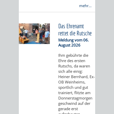
VON
mehr...
DEN
KATALOG
WEINHEIMER
ORTSTEILEN
VERANSTALTUNGEN
AUSBILDUNG
Das Ehrenamt
KINDERTAGESSTÄTTEN
FÊTE
rettet die Rutsche
&
Meldung vom
06.
DE
PRAKTIKA
August 2026
LA
Ihm gebührte die
LEIHVERKEHR
SERVICE
Ehre des ersten
MUSIQUE
Rutschs, da waren
DER
FÜR
sich alle einig:
KULTUREINRICHTUNGEN
SEHENSWERT
Heiner Bernhard, Ex-
BIBLIOTHEK
LEHRER/INNEN
OB Weinheims,
sportlich und gut
THEATER
MUSEUM
GRÜNE
ALTSTADT
&
trainiert, flitzte am
Donnerstagmorgen
MEILEN
ERZIEHER/INNEN
VERANSTALTUNGEN
KINDER
MARKTPLAT
GERBERBA
geschwind auf der
gerade erst
IM
HERMANNSHOF
EXOTENWALD