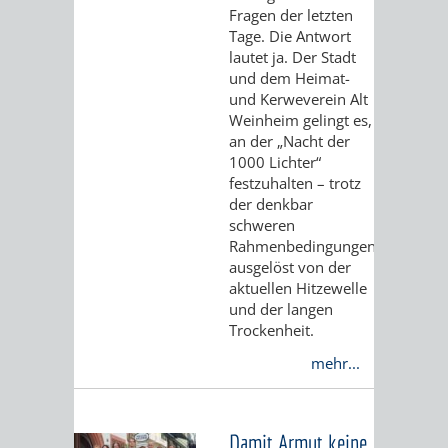
Fragen der letzten
DULGER-
Tage. Die Antwort
lautet ja. Der Stadt
und dem Heimat-
BAD
und Kerweverein Alt
Weinheim gelingt es,
VEREINE
an der „Nacht der
1000 Lichter“
ENTWICKLUNG
WIRTSCHAFT
festzuhalten – trotz
der denkbar
schweren
Rahmenbedingungen,
ausgelöst von der
aktuellen Hitzewelle
AKTUELLE
AKTUELLE
STANDORTPORTRAIT
UNTERNEHMEN
und der langen
Trockenheit.
BAUPROJEKTE
BETEILIGUNGEN
VERKEHRSANBINDUNG
DATEN
GEWERBEFLÄCHE
LADENFLÄCH
mehr...
IN
STRASSENBAUMASSNAHMEN OB
NEUBAU
/
/
/
SERVICEANG
DER
ERFLOCKENBACH
BETRIEBSGEBÄUDE
LAGE
ZAHLEN
-
Damit Armut keine