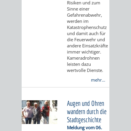
Risiken und zum
EINRICHTUN
WISSENSW
Sinne einer
Gefahrenabwehr,
SEHENSWÜRD
VERANSTA
werden im
Katastrophenschutz
ORTSVEREIN
ORTSCHAF
und damit auch für
die Feuerwehr und
andere Einsatzkräfte
GESCHICHTE
immer wichtiger.
Kameradrohnen
SULZBACH
leisten dazu
wertvolle Dienste.
EINRICHTUNGEN
WISSENSWERTE
mehr...
SEHENSWÜRDIGKE
VERANSTALTUN
Augen und Ohren
VERANSTALTUNGS
ORTSVEREINE
wandern durch die
Stadtgeschichte
ORTSCHAFTSRAT
GESCHICHTE
Meldung vom
06.