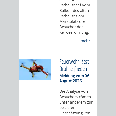
IMOLA
LUTHERSTADT
EINRICHTUNGEN
WISSENSWERTE
EINRICHTUN
WISSENSW
Rathauschef vom
Balkon des alten
EISLEBEN
Rathauses am
SEHENSWÜRDIGKE
VERANSTALTUN
SEHENSWÜRD
VERANSTA
Marktplatz die
Besucher der
RAMAT
VARCES
ORTSVEREINE
ORTSCHAFTSRA
ORTSVEREIN
ORTSCHAF
Kerweeröffnung.
GAN
ALLIÈRES
mehr...
GESCHICHTE
PARTNERSCHAF
GESCHICHTE
PARTNERS
ET
OBERFLOCKENBAC
RIPPENWEIE
Feuerwehr lässt
RISSET
Drohne fliegen
EINRICHTUNGEN
WISSENSWERTE
EINRICHTUN
WISSENSW
Meldung vom
06.
SEHENSWÜRDIGKE
VERANSTALTUN
VERANSTALT
ORTSVERE
August 2026
Die Analyse von
ORTSVEREINE
ORTSCHAFTSRA
ORTSCHAFTS
GESCHICH
Besucherströmen,
unter anderem zur
GESCHICHTE
RITSCHWEIE
besseren
Einschätzung von