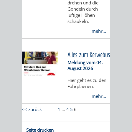
PROJEKTE
drehen und die
Gondeln durch
WOHNBEBAUUNG
luftige Höhen
schaukeln.
AN
mehr...
DER
WEINBERGSTRASSE
Alles zum Kerwebus
Meldung vom
04.
KLIMASCHUTZ
UMWELTSCHUTZ
August 2026
Hier geht es zu den
EUROPEAN
KLIMASCHUTZ-
AKTION
ÖKOLOGISCHE
Fahrpläenen:
ENERGY
FÖRDERPROGRAMME
GEGEN
SANIERUNG/WAIDSEE
mehr...
AWARD
SCHOTTERGÄRTEN
<< zurück
1
…
4
5
6
ENERGIEBERATUNG
ABFALL
&
STADTRADELN
ELEKTROMOBILITÄTSBERATUNG
Seite drucken