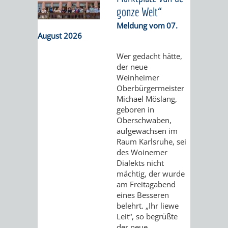
gonze Welt“
ORGANISATI
Meldung vom
07.
August 2026
SERVICEBEREICH
EHRUNGEN
Wer gedacht hätte,
FÜR
der neue
WISSENSWER
Weinheimer
VEREINE
Oberbürgermeister
HILFREICHE
Michael Möslang,
geboren in
UND
ANSPRECHP
Oberschwaben,
aufgewachsen im
ORGANISATIONEN
Raum Karlsruhe, sei
des Woinemer
INFORMATIONSP
Dialekts nicht
mächtig, der wurde
STÄDTEPARTNERSCHAFTEN
ORTSCHAFTEN
am Freitagabend
eines Besseren
belehrt. „Ihr liewe
ANET
CAVAILLON
HOHENSACHSEN
LÜTZELSACH
Leit“, so begrüßte
der neue