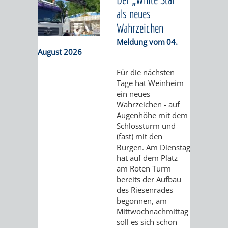
als neues
AUFGABEN
STEUERVORTEILE
AKTUELLE
RECHTSKRÄFTIGE
BACH
Wahrzeichen
DER
AUFSTELLUNGSVERFAHREN
ERHALTUNGSSATZUNGEN
Meldung vom
04.
SATZUNGEN
FÖRDERSCHULE
August 2026
UNTEREN
ERHALTUNGSSATZUNGEN
IM
Für die nächsten
Tage hat Weinheim
DENKMALSCHUTZBEHÖRDE
BEREICH
GESTALTUNGSSATZUNGEN
ein neues
Wahrzeichen - auf
DENKMALSCHUTZ
AKTUELLE
RECHTSKRÄFTIGE
Augenhöhe mit dem
Schlossturm und
GENEHMIGUNGSVERFAHREN
TAG
AUFSTELLUNGSVERFAHREN
GESTALTUNGSSATZUNGEN
(fast) mit den
Burgen. Am Dienstag
DES
GESTALTUNGSSATZUNGEN
hat auf dem Platz
am Roten Turm
bereits der Aufbau
OFFENEN
WEITERE
des Riesenrades
begonnen, am
DENKMALS
STÄDTEBAULICHE
Mittwochnachmittag
soll es sich schon