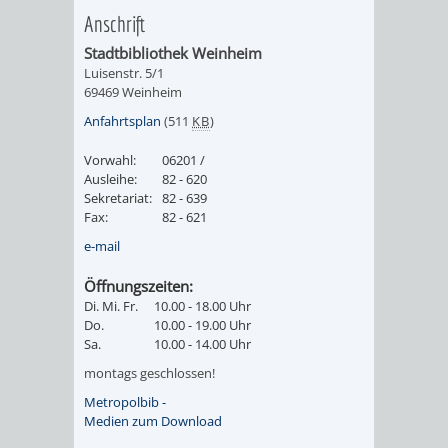
Anschrift
ORGANISATI
Stadtbibliothek Weinheim
Luisenstr. 5/1
SERVICEBEREICH
EHRUNGEN
69469 Weinheim
Anfahrtsplan
(511
KB
)
FÜR
WISSENSWER
Vorwahl:
06201 /
VEREINE
Ausleihe:
82 - 620
HILFREICHE
Sekretariat:
82 - 639
UND
Fax:
82 - 621
ANSPRECHP
e-mail
ORGANISATIONEN
Öffnungszeiten:
Di. Mi. Fr.
10.00 - 18.00 Uhr
INFORMATIONSP
Do.
10.00 - 19.00 Uhr
Sa.
10.00 - 14.00 Uhr
STÄDTEPARTNERSCHAFTEN
ORTSCHAFTEN
montags geschlossen!
Metropolbib -
ANET
CAVAILLON
HOHENSACHSEN
LÜTZELSACH
Medien zum Download