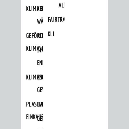
ALTLASTEN
KLIMAFIT
KOMMUNALE
FAIRTRADE
WÄRMEPLANUNG
KLEIDERTAUSCHBÖRSE
GEFÖRDERTE
KLIMASCHUTZKONZEPT
KLIMASCHUTZMASSNAHMEN
STÄDTISCHES
ENERGIEMANAGEMENT
KLIMASCHUTZKOMMISSION
ENERGIEKARAWANE
GEWERBE
PLASTIKTÜTENFREIE
EVENTS
EINKAUFSSTADT
GEMEINSAME