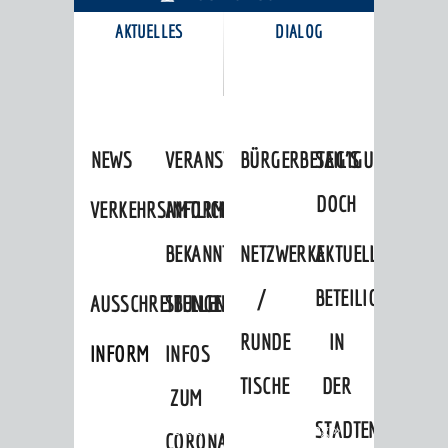
AKTUELLES
DIALOG
KARRIEREPORTAL
NEWS
VERANSTALTUNGSKALENDER
BÜRGERBETEILIGUNG
SAG'S
DOCH
VERKEHRSINFORMATIONEN
AMTLICHE
BEKANNTMACHUNGEN
NETZWERKE
AKTUELLE
/
BETEILIGUNGEN
AUSSCHREIBUNGEN
STELLENANGEBOTE
RUNDE
IN
INFORMATIONSPFLICHTEN
INFOS
TISCHE
DER
ZUM
STADTENTWICKLU
Startseite
»
Stadtthemen
»
Bildung
»
CORONAVIRUS