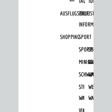
TAL
TOUR
Museum
Stadtarchiv
AUSFLUGSZIELE
TOURIST
FREIZEIT
INFORMATION
Veranstaltungskalender
SHOPPING
SPORT
Jährliche Veranstaltungen
SPORTSTÄTTEN
SPORTVEREI
Kultureinrichtungen
sehenswert
MINIGOLF
RADFAHREN
Ausflugsziele
SCHWIMMEN
WANDERN
Tourist Information
STRANDBAD
TSG
WEINHEIMER
Shopping
WAIDSEE
WALDSCHWIM
WANDERWEG
Sport
Vereine
VIKTOR-