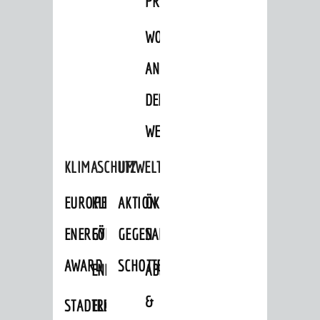
PROJEKTE
WOHNBEBAUUNG
AN
DER
WEINBERGSTRASSE
KLIMASCHUTZ
UMWELTSCHUTZ
EUROPEAN
KLIMASCHUTZ-
AKTION
ÖKOLOGISCHE
ENERGY
FÖRDERPROGRAMME
GEGEN
SANIERUNG/WAIDSEE
AWARD
SCHOTTERGÄRTEN
ENERGIEBERATUNG
ABFALL
&
STADTRADELN
ELEKTROMOBILITÄTSBERATUNG