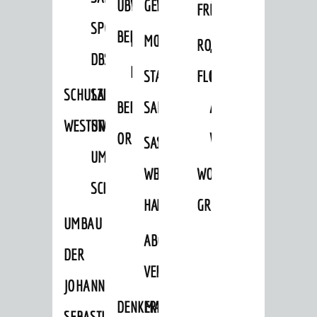
ÜBER
VERFAHREN
GEWERBEFLÄCHENENTWICKLUNGS
EINZELHANDELSKONZEPT
FRÜHLING
HERBST
SPORTHALLE
BEBAUUNGSPLÄNE
BEBAUUNGSPLÄNE
MOBILFUNKKONZEPT
LÄRMAKTIONSPLAN
RODENSTEINER
„WOINEM
DBS
KERNSTADT
STADTERNEUERUNG/-
FLOHMARKT
LIVE“
SCHULZENTRUM
SANIERUNG-
BEBAUUNGSPLÄNE
SANIERUNG
AM
WESTSTADT
UND
ORTSTEILE
WINDECKPLATZ
SANIERUNG
SANIERUNGSGEBIET
UMBAUMASSNAHME S
WESTLICH
HILDEBRANDSCHE
WOCHENMARKT
CHLOSS
HAUPTBAHNHOF
MÜHLE
GROOVE
UMBAU
ABGESCHLOSSENE
DER
VERFAHREN
JOHANN-
DENKMALSCHUTZ
ERHALTUNGSSATZUNGEN
SEBASTIAN-