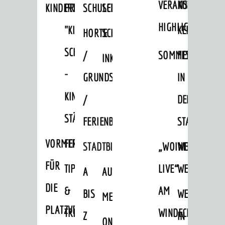
VERANSTALTUNGS
KULTURSOM
KINDERTAGESSTÄTTEN
PROJEKT
SCHULFERIEN
SCHÜLERBEFÖRDERUNG
HIGHLIGHTS
"KINDER
KERWE
HORTE
SCHULSOZIALARBEIT
SCHÜTZEN
/
SOMMERTAGSZU
FESTE
INKLUSION
-
GRUNDSCHULBETREUUNG
IN
KINDER
/
DEN
STÄRKEN"
FERIENBETREUUNG
STADTTEILEN
VORMERKVERFAHREN
FERIENANGEBOTE
STADTBIBLIOTHEK
„WOINEM
WEINHEIMER
FÜR
TIPPS
LIVE“
WEIHNACHT
A
AUSLEIHE
DIE
&
AM
BIS
WEIHNACHTS
MEDIENANGEBOTE
PLATZVERGABE
TREFFS
WINDECKPLATZ
Z
IN
ONLINE-