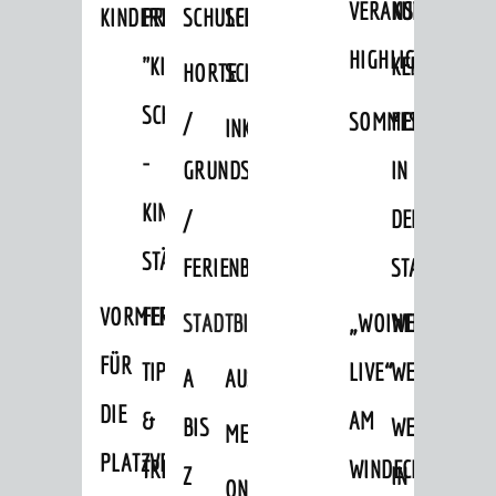
VERANSTALTUNGS
KULTURSOM
KINDERTAGESSTÄTTEN
PROJEKT
SCHULFERIEN
SCHÜLERBEFÖRDERUNG
HIGHLIGHTS
"KINDER
KERWE
HORTE
SCHULSOZIALARBEIT
SCHÜTZEN
/
SOMMERTAGSZU
FESTE
INKLUSION
-
GRUNDSCHULBETREUUNG
IN
KINDER
/
DEN
STÄRKEN"
FERIENBETREUUNG
STADTTEILEN
VORMERKVERFAHREN
FERIENANGEBOTE
STADTBIBLIOTHEK
„WOINEM
WEINHEIMER
FÜR
TIPPS
LIVE“
WEIHNACHT
A
AUSLEIHE
DIE
&
AM
BIS
WEIHNACHTS
MEDIENANGEBOTE
PLATZVERGABE
TREFFS
WINDECKPLATZ
Z
IN
ONLINE-