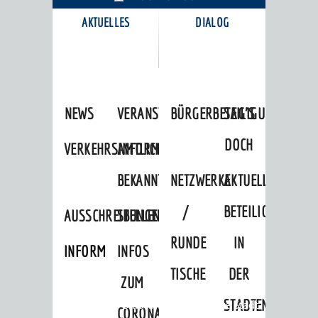
AKTUELLES
DIALOG
KARRIEREPORTAL
NEWS
VERANSTALTUNGSKALENDER
BÜRGERBETEILIGUNG
SAG'S
DOCH
VERKEHRSINFORMATIONEN
AMTLICHE
BEKANNTMACHUNGEN
NETZWERKE
AKTUELLE
/
BETEILIGUNGEN
AUSSCHREIBUNGEN
STELLENANGEBOTE
RUNDE
IN
INFORMATIONSPFLICHTEN
INFOS
TISCHE
DER
ZUM
STADTENTWICKLU
Startseite
»
Stadtthemen
»
Unsere Stadt
CORONAVIRUS