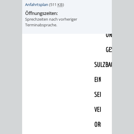
EINRICHTUN
WISSENSW
Anfahrtsplan
(511
KB
)
Öffnungszeiten:
SEHENSWÜRD
VERANSTA
Sprechzeiten nach vorheriger
Terminabsprache.
ORTSVEREIN
ORTSCHAF
GESCHICHTE
SULZBACH
EINRICHTUNGEN
WISSENSWERTE
SEHENSWÜRDIGKE
VERANSTALTUN
VERANSTALTUNGS
ORTSVEREINE
ORTSCHAFTSRAT
GESCHICHTE