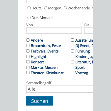
Heute
Morgen
Wochenende
Diese W
ORGANISATI
Drei Monate
SERVICEBEREICH
EHRUNGEN
Von
Bis
FÜR
WISSENSWER
Andere
Ausstellung
VEREINE
HILFREICHE
Brauchtum, Feste
DJ Event, Dance
Festivals, Events
Führung
UND
ANSPRECHP
Highlight
Kinder, Jugend
Konzert
Literatur, Lesung
ORGANISATIONEN
Märkte, Messen
Sport
Theater, Kleinkunst
Vortrag
INFORMATIONSP
Sammelbegriff
STÄDTEPARTNERSCHAFTEN
ORTSCHAFTEN
ANET
CAVAILLON
HOHENSACHSEN
LÜTZELSACH