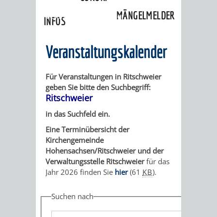
»
Ortschaften
»
Ritschweier
»
MÄNGELMELDER
Veranstaltungskalender
INFOS
UNSERE STADT
ZUR
Veranstaltungskalender
UKRAINE
Für Veranstaltungen in Ritschweier
geben Sie bitte den Suchbegriff:
STADTPORTRAIT
STADTGESCHICHTE
Ritschweier
in das Suchfeld ein.
WAPPEN
EHRENBÜRGER
BÜRGERENGAGEM
Eine Terminübersicht der
Kirchengemeinde
REPORTAGEN
DER
AKTUELLES
KOORDINIER
Hohensachsen/Ritschweier und der
Verwaltungsstelle Ritschweier
für das
IMAGEFILM
ENGAGIERTE
WEINHEIMER
Jahr 2026 finden Sie
hier
(61
KB
)
.
STADT
VEREINE
Suchen nach
UND