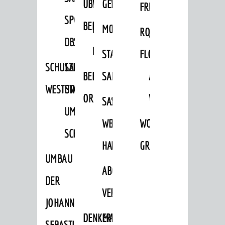
ÜBER
VERFAHREN
GEWERBEFLÄCHENENTWICKLUNGS
EINZELHANDELSKONZEPT
FRÜHLING
HERBST
SPORTHALLE
BEBAUUNGSPLÄNE
BEBAUUNGSPLÄNE
MOBILFUNKKONZEPT
LÄRMAKTIONSPLAN
RODENSTEINER
„WOINEM
DBS
KERNSTADT
STADTERNEUERUNG/-
FLOHMARKT
LIVE“
SCHULZENTRUM
SANIERUNG-
BEBAUUNGSPLÄNE
SANIERUNG
AM
WESTSTADT
UND
ORTSTEILE
WINDECKPLATZ
SANIERUNG
SANIERUNGSGEBIET
UMBAUMASSNAHME S
WESTLICH
HILDEBRANDSCHE
WOCHENMARKT
CHLOSS
HAUPTBAHNHOF
MÜHLE
GROOVE
UMBAU
ABGESCHLOSSENE
DER
VERFAHREN
JOHANN-
DENKMALSCHUTZ
ERHALTUNGSSATZUNGEN
SEBASTIAN-