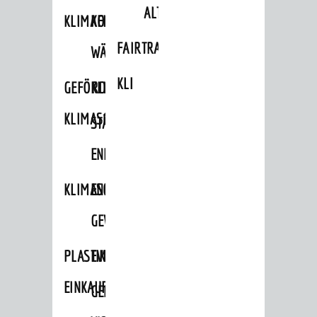
ALTLASTEN
KLIMAFIT
KOMMUNALE
FAIRTRADE
WÄRMEPLANUNG
KLEIDERTAUSCHBÖRSE
GEFÖRDERTE
KLIMASCHUTZKONZEPT
KLIMASCHUTZMASSNAHMEN
STÄDTISCHES
ENERGIEMANAGEMENT
KLIMASCHUTZKOMMISSION
ENERGIEKARAWANE
GEWERBE
PLASTIKTÜTENFREIE
EVENTS
EINKAUFSSTADT
GEMEINSAME