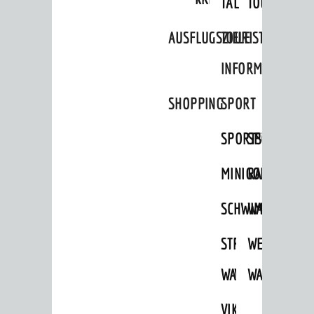
TAL
TOUR
Musikschule
AUSFLUGSZIELE
TOURIST
Museum
INFORMATION
Stadtarchiv
SHOPPING
SPORT
FREIZEIT
Veranstaltungskalender
SPORTSTÄTTEN
SPORTVEREI
Jährliche Veranstaltungen
MINIGOLF
RADFAHREN
Kultureinrichtungen
SCHWIMMEN
WANDERN
sehenswert
Ausflugsziele
STRANDBAD
TSG
WEINHEIMER
Tourist Information
WAIDSEE
WALDSCHWIM
WANDERWEG
Shopping
VIKTOR-