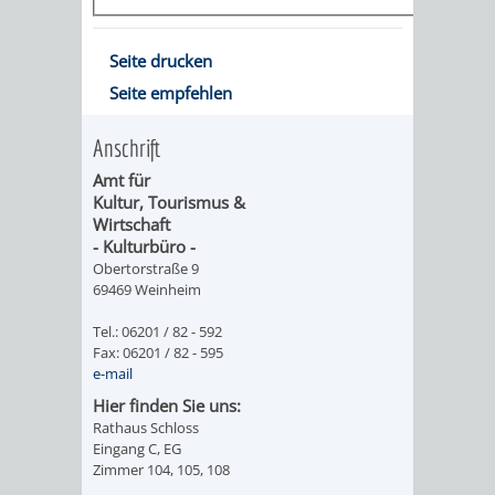
IMOLA
LUTHERSTADT
EINRICHTUNGEN
WISSENSWERTE
EINRICHTUN
WISSENSW
Seite drucken
EISLEBEN
SEHENSWÜRDIGKE
VERANSTALTUN
SEHENSWÜRD
VERANSTA
Seite empfehlen
RAMAT
VARCES
ORTSVEREINE
ORTSCHAFTSRA
ORTSVEREIN
ORTSCHAF
Anschrift
GAN
ALLIÈRES
GESCHICHTE
PARTNERSCHAF
GESCHICHTE
PARTNERS
Amt für
Kultur, Tourismus &
ET
Wirtschaft
OBERFLOCKENBAC
RIPPENWEIE
- Kulturbüro -
RISSET
Obertorstraße 9
EINRICHTUNGEN
WISSENSWERTE
EINRICHTUN
WISSENSW
69469 Weinheim
Tel.: 06201 / 82 - 592
SEHENSWÜRDIGKE
VERANSTALTUN
VERANSTALT
ORTSVERE
Fax: 06201 / 82 - 595
e-mail
ORTSVEREINE
ORTSCHAFTSRA
ORTSCHAFTS
GESCHICH
Hier finden Sie uns:
Rathaus Schloss
Eingang C, EG
GESCHICHTE
RITSCHWEIE
Zimmer 104, 105, 108