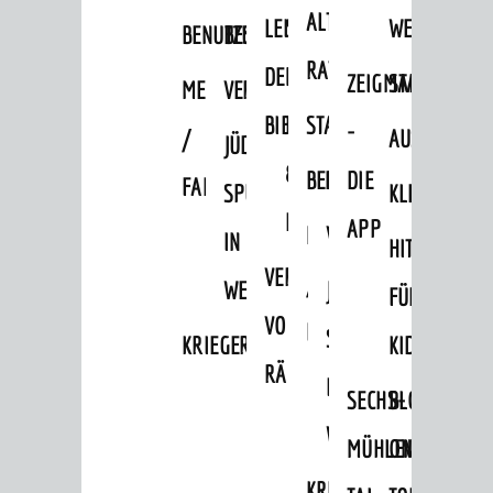
Stadtportrait
ALTEN
LEIHVERKEHR
SERVICE
WEG
BENUTZUNG
BESTANDSÜBERSICHT
Stadtgeschichte
RATHAUS
DER
FÜR
ZEIGMAL
STADTTEILE
MELDEKARTEI
VERÖFFENTLICHUNGEN
Bürgerengagement
BIBLIOTHEK
LEHRER/INNEN
STADTARCHIV
-
/
AUSFLUGSZI
Städtepartnerschaften
JÜDISCHE
&
BENUTZUNG
BESTANDSÜBERSICH
DIE
Ortschaften
FAMILIENFORSCHUNG
SPUREN
KLEINSTADT
ERZIEHER/INNEN
Daten / Zahlen / Fakten
APP
MELDEKARTEI
VERÖFFENTLICHUNG
IN
HITS
VERMIETUNG
BILDUNG
/
WEINHEIM
JÜDISCHE
FÜR
Kinderbetreuung
VON
FAMILIENFORSCHUNG
SPUREN
KRIEGERDENKMAL
KIDS
Schulen
RÄUMEN
IN
SECHS-
BLOGGER
Stadtbibliothek
WEINHEIM
Bildungskette
MÜHLEN-
ON
Volkshochschule
KRIEGERDENKMAL