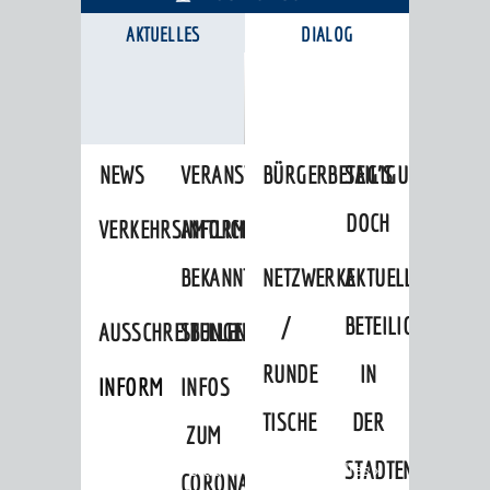
AKTUELLES
DIALOG
KARRIEREPORTAL
NEWS
VERANSTALTUNGSKALENDER
BÜRGERBETEILIGUNG
SAG'S
DOCH
VERKEHRSINFORMATIONEN
AMTLICHE
BEKANNTMACHUNGEN
NETZWERKE
AKTUELLE
/
BETEILIGUNGEN
AUSSCHREIBUNGEN
STELLENANGEBOTE
RUNDE
IN
INFORMATIONSPFLICHTEN
INFOS
TISCHE
DER
ZUM
STADTENTWICKLU
Startseite
»
Stadtthemen
»
Aktuelles
»
CORONAVIRUS