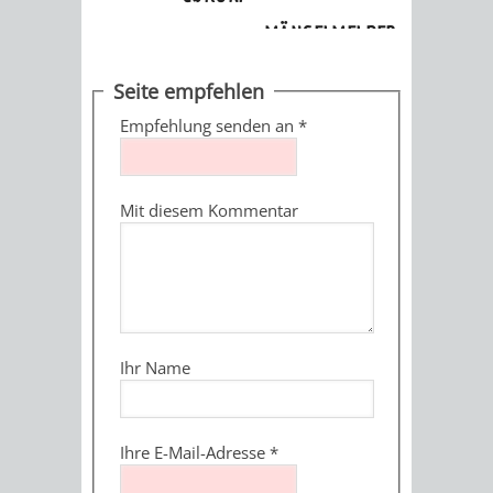
Amtliche Bekanntmachungen
MÄNGELMELDER
INFOS
UNSERE STADT
Seite empfehlen
ZUR
Empfehlung senden an
*
UKRAINE
Mit diesem Kommentar
STADTPORTRAIT
STADTGESCHICHTE
WAPPEN
EHRENBÜRGER
BÜRGERENGAGEM
REPORTAGEN
DER
AKTUELLES
KOORDINIER
Ihr Name
IMAGEFILM
ENGAGIERTE
WEINHEIMER
STADT
VEREINE
Ihre E-Mail-Adresse
*
UND