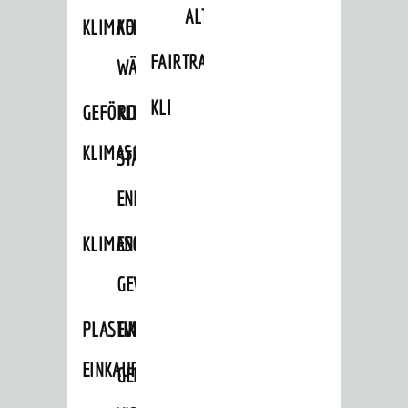
ALTLASTEN
KLIMAFIT
KOMMUNALE
FAIRTRADE
WÄRMEPLANUNG
KLEIDERTAUSCHBÖRSE
GEFÖRDERTE
KLIMASCHUTZKONZEPT
KLIMASCHUTZMASSNAHMEN
STÄDTISCHES
ENERGIEMANAGEMENT
KLIMASCHUTZKOMMISSION
ENERGIEKARAWANE
GEWERBE
PLASTIKTÜTENFREIE
EVENTS
EINKAUFSSTADT
GEMEINSAME