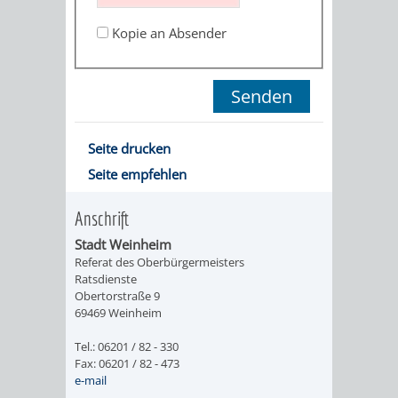
ORGANISATI
Kopie an Absender
SERVICEBEREICH
EHRUNGEN
FÜR
WISSENSWER
Seite drucken
VEREINE
HILFREICHE
Seite empfehlen
UND
ANSPRECHP
Anschrift
ORGANISATIONEN
Stadt Weinheim
Referat des Oberbürgermeisters
INFORMATIONSP
Ratsdienste
Obertorstraße 9
69469 Weinheim
STÄDTEPARTNERSCHAFTEN
ORTSCHAFTEN
Tel.: 06201 / 82 - 330
ANET
CAVAILLON
HOHENSACHSEN
LÜTZELSACH
Fax: 06201 / 82 - 473
e-mail