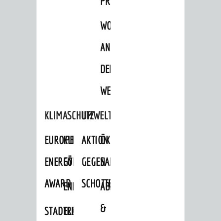
PROJEKTE
WOHNBEBAUUNG
AN
DER
WEINBERGSTRASSE
KLIMASCHUTZ
UMWELTSCHUTZ
EUROPEAN
KLIMASCHUTZ-
AKTION
ÖKOLOGISCHE
ENERGY
FÖRDERPROGRAMME
GEGEN
SANIERUNG/WAIDSEE
AWARD
SCHOTTERGÄRTEN
ENERGIEBERATUNG
ABFALL
&
STADTRADELN
ELEKTROMOBILITÄTSBERATUNG