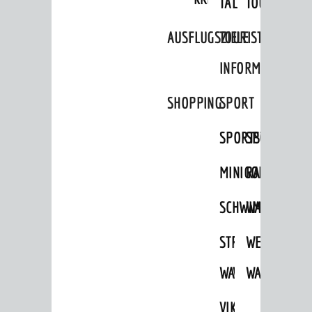
TAL
TOUR
FREIZEIT
AUSFLUGSZIELE
TOURIST
Veranstaltungskalender
INFORMATION
Jährliche Veranstaltungen
SHOPPING
SPORT
Kultureinrichtungen
sehenswert
SPORTSTÄTTEN
SPORTVEREI
Ausflugsziele
MINIGOLF
RADFAHREN
Tourist Information
SCHWIMMEN
WANDERN
Shopping
Sport
STRANDBAD
TSG
WEINHEIMER
Vereine
WAIDSEE
WALDSCHWIM
WANDERWEG
ENTWICKLUNG
VIKTOR-