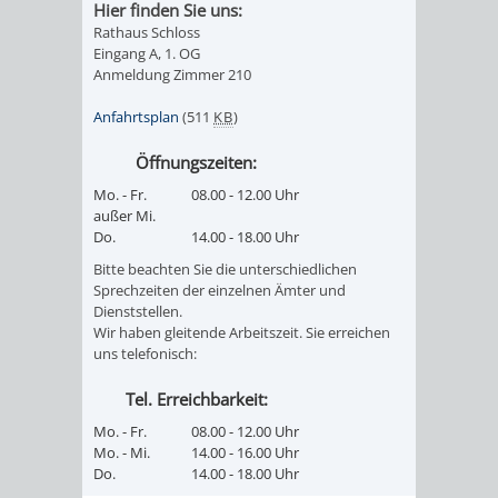
Hier finden Sie uns:
IMOLA
LUTHERSTADT
EINRICHTUNGEN
WISSENSWERTE
EINRICHTUN
WISSENSW
Rathaus Schloss
Eingang A, 1. OG
EISLEBEN
SEHENSWÜRDIGKE
VERANSTALTUN
SEHENSWÜRD
VERANSTA
Anmeldung Zimmer 210
RAMAT
VARCES
Anfahrtsplan
(511
KB
)
ORTSVEREINE
ORTSCHAFTSRA
ORTSVEREIN
ORTSCHAF
Öffnungszeiten:
GAN
ALLIÈRES
GESCHICHTE
PARTNERSCHAF
GESCHICHTE
PARTNERS
Mo. - Fr.
08.00 - 12.00 Uhr
ET
außer Mi.
OBERFLOCKENBAC
RIPPENWEIE
Do.
14.00 - 18.00 Uhr
RISSET
Bitte beachten Sie die unterschiedlichen
EINRICHTUNGEN
WISSENSWERTE
EINRICHTUN
WISSENSW
Sprechzeiten der einzelnen Ämter und
Dienststellen.
Wir haben gleitende Arbeitszeit. Sie erreichen
SEHENSWÜRDIGKE
VERANSTALTUN
VERANSTALT
ORTSVERE
uns telefonisch:
Tel. Erreichbarkeit:
ORTSVEREINE
ORTSCHAFTSRA
ORTSCHAFTS
GESCHICH
Mo. - Fr.
08.00 - 12.00 Uhr
Mo. - Mi.
14.00 - 16.00 Uhr
GESCHICHTE
RITSCHWEIE
Do.
14.00 - 18.00 Uhr