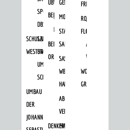
ÜBER
VERFAHREN
GEWERBEFLÄCHENENTWICKLUNGS
EINZELHANDELSKONZEPT
FRÜHLING
HERBST
SPORTHALLE
BEBAUUNGSPLÄNE
BEBAUUNGSPLÄNE
MOBILFUNKKONZEPT
LÄRMAKTIONSPLAN
RODENSTEINER
„WOINEM
DBS
KERNSTADT
STADTERNEUERUNG/-
FLOHMARKT
LIVE“
SCHULZENTRUM
SANIERUNG-
BEBAUUNGSPLÄNE
SANIERUNG
AM
WESTSTADT
UND
ORTSTEILE
WINDECKPLATZ
SANIERUNG
SANIERUNGSGEBIET
UMBAUMASSNAHME S
WESTLICH
HILDEBRANDSCHE
WOCHENMARKT
CHLOSS
HAUPTBAHNHOF
MÜHLE
GROOVE
UMBAU
ABGESCHLOSSENE
DER
VERFAHREN
JOHANN-
DENKMALSCHUTZ
ERHALTUNGSSATZUNGEN
SEBASTIAN-