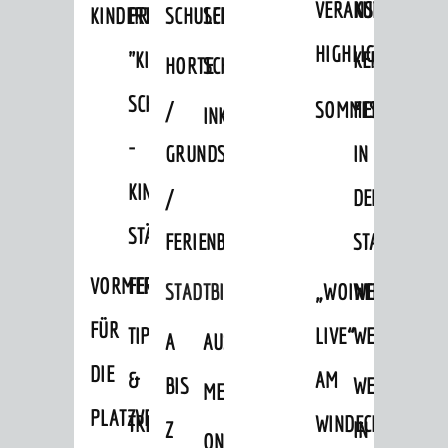
VERANSTALTUNGS
KULTURSOM
KINDERTAGESSTÄTTEN
PROJEKT
SCHULFERIEN
SCHÜLERBEFÖRDERUNG
HIGHLIGHTS
"KINDER
KERWE
HORTE
SCHULSOZIALARBEIT
SCHÜTZEN
/
SOMMERTAGSZU
FESTE
INKLUSION
-
GRUNDSCHULBETREUUNG
IN
KINDER
/
DEN
STÄRKEN"
FERIENBETREUUNG
STADTTEILEN
VORMERKVERFAHREN
FERIENANGEBOTE
STADTBIBLIOTHEK
„WOINEM
WEINHEIMER
FÜR
TIPPS
LIVE“
WEIHNACHT
A
AUSLEIHE
DIE
&
AM
BIS
WEIHNACHTS
MEDIENANGEBOTE
PLATZVERGABE
TREFFS
WINDECKPLATZ
Z
IN
ONLINE-