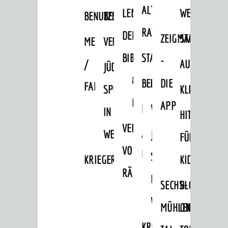
Städtepartnerschaften
ALTEN
LEIHVERKEHR
SERVICE
WEG
BENUTZUNG
BESTANDSÜBERSICHT
Ortschaften
RATHAUS
DER
FÜR
ZEIGMAL
STADTTEILE
MELDEKARTEI
VERÖFFENTLICHUNGEN
Daten / Zahlen / Fakten
BIBLIOTHEK
LEHRER/INNEN
STADTARCHIV
-
/
AUSFLUGSZI
JÜDISCHE
BILDUNG
&
BENUTZUNG
BESTANDSÜBERSICH
DIE
FAMILIENFORSCHUNG
SPUREN
KLEINSTADT
Kinderbetreuung
ERZIEHER/INNEN
APP
MELDEKARTEI
VERÖFFENTLICHUNG
Schulen
IN
HITS
VERMIETUNG
Stadtbibliothek
/
WEINHEIM
JÜDISCHE
FÜR
Bildungskette
VON
FAMILIENFORSCHUNG
SPUREN
KRIEGERDENKMAL
KIDS
Volkshochschule
RÄUMEN
IN
SECHS-
BLOGGER
Musikschule
WEINHEIM
Museum
MÜHLEN-
ON
Stadtarchiv
KRIEGERDENKMAL