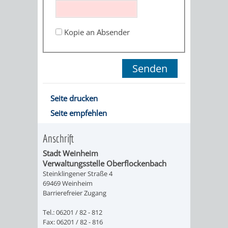
ORGANISATI
Kopie an Absender
SERVICEBEREICH
EHRUNGEN
FÜR
WISSENSWER
VEREINE
HILFREICHE
Seite drucken
UND
Seite empfehlen
ANSPRECHP
ORGANISATIONEN
Anschrift
Stadt Weinheim
INFORMATIONSP
Verwaltungsstelle Oberflockenbach
Steinklingener Straße 4
STÄDTEPARTNERSCHAFTEN
ORTSCHAFTEN
69469 Weinheim
Barrierefreier Zugang
ANET
CAVAILLON
HOHENSACHSEN
LÜTZELSACH
Tel.: 06201 / 82 - 812
Fax: 06201 / 82 - 816