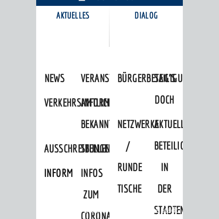
AKTUELLES
DIALOG
KARRIEREPORTAL
NEWS
VERANSTALTUNGSKALENDER
BÜRGERBETEILIGUNG
SAG'S
DOCH
VERKEHRSINFORMATIONEN
AMTLICHE
BEKANNTMACHUNGEN
NETZWERKE
AKTUELLE
/
BETEILIGUNGEN
AUSSCHREIBUNGEN
STELLENANGEBOTE
RUNDE
IN
INFORMATIONSPFLICHTEN
INFOS
TISCHE
DER
ZUM
STADTENTWICKLU
Startseite
»
Stadtthemen
»
Unsere Stadt
CORONAVIRUS