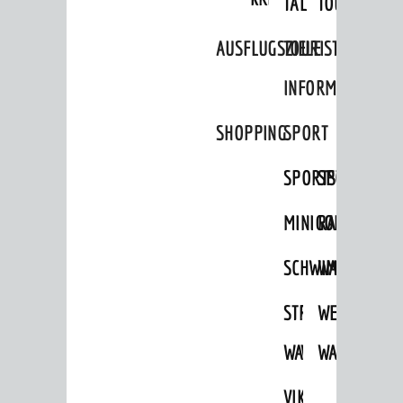
TAL
TOUR
Vereine
ENTWICKLUNG
AUSFLUGSZIELE
TOURIST
Aktuelle Bauprojekte
INFORMATION
Aktuelle Beteiligungen in der
Stadtentwicklung
SHOPPING
SPORT
Stadtentwicklung /
SPORTSTÄTTEN
SPORTVEREI
Verkehrsplanung
Klimaschutz
MINIGOLF
RADFAHREN
Umweltschutz
SCHWIMMEN
WANDERN
WIRTSCHAFT
STRANDBAD
TSG
WEINHEIMER
Standortportrait
WAIDSEE
WALDSCHWIM
WANDERWEG
Unternehmen
Stadtmarketing / Einzelhandel
VIKTOR-