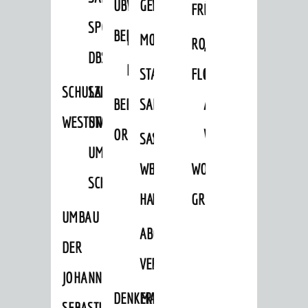
ÜBER
VERFAHREN
GEWERBEFLÄCHENENTWICKLUNGS
EINZELHANDELSKONZEPT
FRÜHLING
HERBST
SPORTHALLE
BEBAUUNGSPLÄNE
BEBAUUNGSPLÄNE
MOBILFUNKKONZEPT
LÄRMAKTIONSPLAN
RODENSTEINER
„WOINEM
DBS
KERNSTADT
STADTERNEUERUNG/-
FLOHMARKT
LIVE“
SCHULZENTRUM
SANIERUNG-
BEBAUUNGSPLÄNE
SANIERUNG
AM
WESTSTADT
UND
ORTSTEILE
WINDECKPLATZ
SANIERUNG
SANIERUNGSGEBIET
UMBAUMASSNAHME S
WESTLICH
HILDEBRANDSCHE
WOCHENMARKT
CHLOSS
HAUPTBAHNHOF
MÜHLE
GROOVE
UMBAU
ABGESCHLOSSENE
DER
VERFAHREN
JOHANN-
DENKMALSCHUTZ
ERHALTUNGSSATZUNGEN
SEBASTIAN-