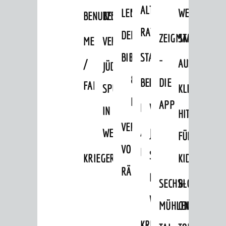
ALTEN
LEIHVERKEHR
SERVICE
WEG
Museum
BENUTZUNG
BESTANDSÜBERSICHT
RATHAUS
Stadtarchiv
DER
FÜR
ZEIGMAL
STADTTEILE
MELDEKARTEI
VERÖFFENTLICHUNGEN
FREIZEIT
BIBLIOTHEK
LEHRER/INNEN
STADTARCHIV
-
/
AUSFLUGSZI
JÜDISCHE
Veranstaltungskalender
&
BENUTZUNG
BESTANDSÜBERSICH
DIE
FAMILIENFORSCHUNG
SPUREN
KLEINSTADT
Jährliche Veranstaltungen
ERZIEHER/INNEN
APP
MELDEKARTEI
VERÖFFENTLICHUNG
IN
Kultureinrichtungen
HITS
VERMIETUNG
/
sehenswert
WEINHEIM
JÜDISCHE
FÜR
VON
Ausflugsziele
FAMILIENFORSCHUNG
SPUREN
KRIEGERDENKMAL
KIDS
Tourist Information
RÄUMEN
IN
SECHS-
BLOGGER
Shopping
WEINHEIM
MÜHLEN-
ON
Sport
KRIEGERDENKMAL