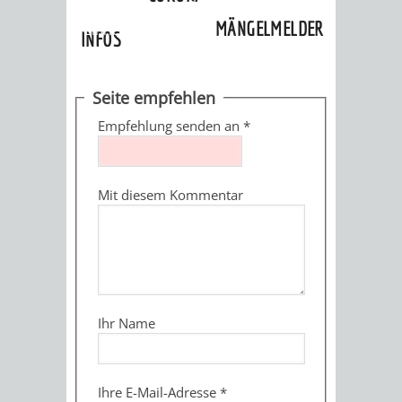
»
Ortschaften
»
Oberflockenbach
»
MÄNGELMELDER
Einrichtungen
INFOS
UNSERE STADT
ZUR
Seite empfehlen
UKRAINE
Empfehlung senden an
*
STADTPORTRAIT
STADTGESCHICHTE
Mit diesem Kommentar
WAPPEN
EHRENBÜRGER
BÜRGERENGAGEM
REPORTAGEN
DER
AKTUELLES
KOORDINIER
IMAGEFILM
ENGAGIERTE
WEINHEIMER
Ihr Name
STADT
VEREINE
UND
Ihre E-Mail-Adresse
*