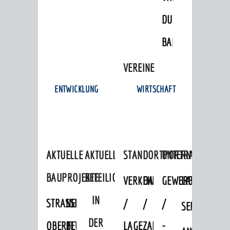
DULGER-
© Stadt Weinheim 2026
BAD
Impressum
Datenschutz
Datenschutz-
Einstellungen
Kontakt
VEREINE
ENTWICKLUNG
WIRTSCHAFT
AKTUELLE
AKTUELLE
STANDORTPORTRAIT
UNTERNEHMEN
BAUPROJEKTE
BETEILIGUNGEN
VERKEHRSANBINDUNG
DATEN
GEWERBEFLÄCHE
LADENFLÄCH
IN
STRASSENBAUMASSNAHMEN OB
NEUBAU
/
/
/
SERVICEANG
DER
ERFLOCKENBACH
BETRIEBSGEBÄUDE
LAGE
ZAHLEN
-