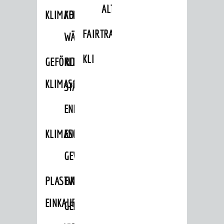
ALTLASTEN
KLIMAFIT
KOMMUNALE
FAIRTRADE
WÄRMEPLANUNG
KLEIDERTAUSCHBÖRSE
GEFÖRDERTE
KLIMASCHUTZKONZEPT
KLIMASCHUTZMASSNAHMEN
STÄDTISCHES
ENERGIEMANAGEMENT
KLIMASCHUTZKOMMISSION
ENERGIEKARAWANE
GEWERBE
PLASTIKTÜTENFREIE
EVENTS
EINKAUFSSTADT
GEMEINSAME