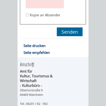
ORGANISATI
Kopie an Absender
SERVICEBEREICH
EHRUNGEN
FÜR
WISSENSWER
VEREINE
HILFREICHE
Seite drucken
UND
Seite empfehlen
ANSPRECHP
ORGANISATIONEN
Anschrift
Amt für
INFORMATIONSP
Kultur, Tourismus &
Wirtschaft
STÄDTEPARTNERSCHAFTEN
ORTSCHAFTEN
- Kulturbüro -
Obertorstraße 9
69469 Weinheim
ANET
CAVAILLON
HOHENSACHSEN
LÜTZELSACH
Tel.: 06201 / 82 - 592