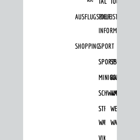
TAL
TOUR
Ausflugsziele
AUSFLUGSZIELE
TOURIST
Tourist Information
INFORMATION
Shopping
SHOPPING
SPORT
Sport
Vereine
SPORTSTÄTTEN
SPORTVEREI
ENTWICKLUNG
MINIGOLF
RADFAHREN
Aktuelle Bauprojekte
SCHWIMMEN
WANDERN
Aktuelle Beteiligungen in der
Stadtentwicklung
STRANDBAD
TSG
WEINHEIMER
Stadtentwicklung /
Verkehrsplanung
WAIDSEE
WALDSCHWIM
WANDERWEG
Klimaschutz
VIKTOR-