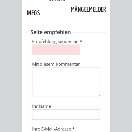
»
Ortschaften
»
Oberflockenbach
»
MÄNGELMELDER
Veranstaltungskalender
INFOS
UNSERE STADT
ZUR
Seite empfehlen
UKRAINE
Empfehlung senden an
*
STADTPORTRAIT
STADTGESCHICHTE
Mit diesem Kommentar
WAPPEN
EHRENBÜRGER
BÜRGERENGAGEM
REPORTAGEN
DER
AKTUELLES
KOORDINIER
IMAGEFILM
ENGAGIERTE
WEINHEIMER
Ihr Name
STADT
VEREINE
UND
Ihre E-Mail-Adresse
*