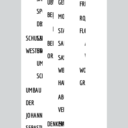
ÜBER
VERFAHREN
GEWERBEFLÄCHENENTWICKLUNGS
EINZELHANDELSKONZEPT
FRÜHLING
HERBST
SPORTHALLE
BEBAUUNGSPLÄNE
BEBAUUNGSPLÄNE
MOBILFUNKKONZEPT
LÄRMAKTIONSPLAN
RODENSTEINER
„WOINEM
DBS
KERNSTADT
STADTERNEUERUNG/-
FLOHMARKT
LIVE“
SCHULZENTRUM
SANIERUNG-
BEBAUUNGSPLÄNE
SANIERUNG
AM
WESTSTADT
UND
ORTSTEILE
WINDECKPLATZ
SANIERUNG
SANIERUNGSGEBIET
UMBAUMASSNAHME S
WESTLICH
HILDEBRANDSCHE
WOCHENMARKT
CHLOSS
HAUPTBAHNHOF
MÜHLE
GROOVE
UMBAU
ABGESCHLOSSENE
DER
VERFAHREN
JOHANN-
DENKMALSCHUTZ
ERHALTUNGSSATZUNGEN
SEBASTIAN-