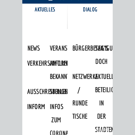
AKTUELLES
DIALOG
KARRIEREPORTAL
NEWS
VERANSTALTUNGSKALENDER
BÜRGERBETEILIGUNG
SAG'S
DOCH
VERKEHRSINFORMATIONEN
AMTLICHE
BEKANNTMACHUNGEN
NETZWERKE
AKTUELLE
/
BETEILIGUNGEN
AUSSCHREIBUNGEN
STELLENANGEBOTE
RUNDE
IN
INFORMATIONSPFLICHTEN
INFOS
TISCHE
DER
ZUM
STADTENTWICKLU
Startseite
»
Stadtthemen
»
Unsere Stadt
CORONAVIRUS