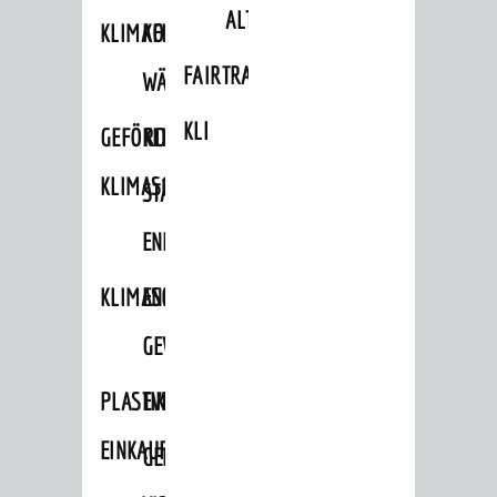
ALTLASTEN
KLIMAFIT
KOMMUNALE
FAIRTRADE
WÄRMEPLANUNG
KLEIDERTAUSCHBÖRSE
GEFÖRDERTE
KLIMASCHUTZKONZEPT
KLIMASCHUTZMASSNAHMEN
STÄDTISCHES
ENERGIEMANAGEMENT
KLIMASCHUTZKOMMISSION
ENERGIEKARAWANE
GEWERBE
PLASTIKTÜTENFREIE
EVENTS
EINKAUFSSTADT
GEMEINSAME