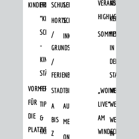
VERANSTALTUNGS
KULTURSOM
KINDERTAGESSTÄTTEN
PROJEKT
SCHULFERIEN
SCHÜLERBEFÖRDERUNG
HIGHLIGHTS
"KINDER
KERWE
HORTE
SCHULSOZIALARBEIT
SCHÜTZEN
/
SOMMERTAGSZU
FESTE
INKLUSION
-
GRUNDSCHULBETREUUNG
IN
KINDER
/
DEN
STÄRKEN"
FERIENBETREUUNG
STADTTEILEN
VORMERKVERFAHREN
FERIENANGEBOTE
STADTBIBLIOTHEK
„WOINEM
WEINHEIMER
FÜR
TIPPS
LIVE“
WEIHNACHT
A
AUSLEIHE
DIE
&
AM
BIS
WEIHNACHTS
MEDIENANGEBOTE
AKTUELLES
PLATZVERGABE
TREFFS
WINDECKPLATZ
Z
IN
ONLINE-
News