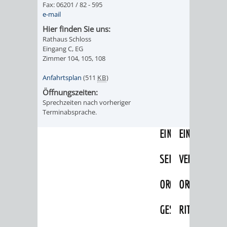
Fax: 06201 / 82 - 595
IMOLA
LUTHERSTADT
EINRICHTUNGEN
WISSENSWERTE
EINRICHTUN
WISSENSW
e-mail
EISLEBEN
Hier finden Sie uns:
SEHENSWÜRDIGKE
VERANSTALTUN
SEHENSWÜRD
VERANSTA
Rathaus Schloss
Eingang C, EG
RAMAT
VARCES
ORTSVEREINE
ORTSCHAFTSRA
ORTSVEREIN
ORTSCHAF
Zimmer 104, 105, 108
GAN
ALLIÈRES
Anfahrtsplan
(511
KB
)
GESCHICHTE
PARTNERSCHAF
GESCHICHTE
PARTNERS
Öffnungszeiten:
ET
Sprechzeiten nach vorheriger
OBERFLOCKENBAC
RIPPENWEIE
Terminabsprache.
RISSET
EINRICHTUNGEN
WISSENSWERTE
EINRICHTUN
WISSENSW
SEHENSWÜRDIGKE
VERANSTALTUN
VERANSTALT
ORTSVERE
ORTSVEREINE
ORTSCHAFTSRA
ORTSCHAFTS
GESCHICH
GESCHICHTE
RITSCHWEIE