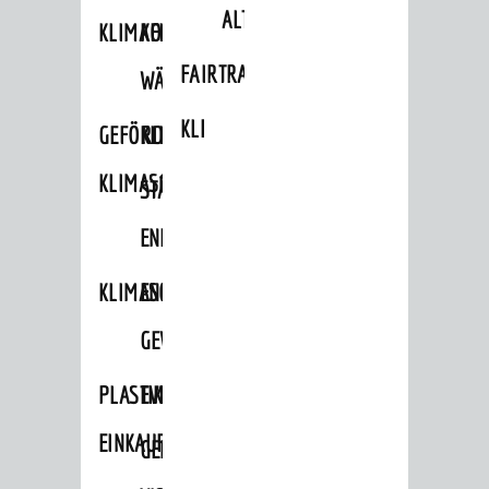
ALTLASTEN
KLIMAFIT
KOMMUNALE
FAIRTRADE
WÄRMEPLANUNG
KLEIDERTAUSCHBÖRSE
GEFÖRDERTE
KLIMASCHUTZKONZEPT
KLIMASCHUTZMASSNAHMEN
STÄDTISCHES
ENERGIEMANAGEMENT
KLIMASCHUTZKOMMISSION
ENERGIEKARAWANE
GEWERBE
PLASTIKTÜTENFREIE
EVENTS
EINKAUFSSTADT
GEMEINSAME