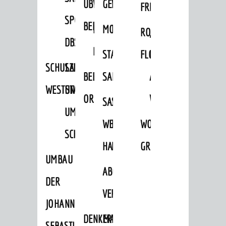
ÜBER
VERFAHREN
GEWERBEFLÄCHENENTWICKLUNGS
EINZELHANDELSKONZEPT
FRÜHLING
HERBST
SPORTHALLE
BEBAUUNGSPLÄNE
BEBAUUNGSPLÄNE
MOBILFUNKKONZEPT
LÄRMAKTIONSPLAN
RODENSTEINER
„WOINEM
DBS
KERNSTADT
STADTERNEUERUNG/-
FLOHMARKT
LIVE“
SCHULZENTRUM
SANIERUNG-
BEBAUUNGSPLÄNE
SANIERUNG
AM
WESTSTADT
UND
ORTSTEILE
WINDECKPLATZ
SANIERUNG
SANIERUNGSGEBIET
UMBAUMASSNAHME S
WESTLICH
HILDEBRANDSCHE
WOCHENMARKT
CHLOSS
HAUPTBAHNHOF
MÜHLE
GROOVE
UMBAU
ABGESCHLOSSENE
DER
VERFAHREN
JOHANN-
DENKMALSCHUTZ
ERHALTUNGSSATZUNGEN
SEBASTIAN-