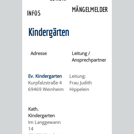
»
Ortschaften
»
Lützelsachsen
»
MÄNGELMELDER
Einrichtungen
INFOS
UNSERE STADT
ZUR
Kindergärten
UKRAINE
Adresse
Leitung /
Telefon
STADTPORTRAIT
STADTGESCHICHTE
Ansprechpartner
/ e-
mail
WAPPEN
EHRENBÜRGER
BÜRGERENGAGEM
Ev. Kindergarten
Leitung:
Tel.:
Kurpfalzstraße 4
Frau Judith
06201 /
69469 Weinheim
Hippelein
5 29 66
REPORTAGEN
DER
AKTUELLES
KOORDINIER
e-mail
IMAGEFILM
ENGAGIERTE
WEINHEIMER
Kath.
Tel.:
Kindergarten
06201 /
STADT
VEREINE
Im Langgewann
5 56 14
14
e-mail
UND