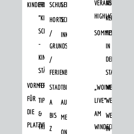
VERANSTALTUNGS
KULTURSOM
KINDERTAGESSTÄTTEN
PROJEKT
SCHULFERIEN
SCHÜLERBEFÖRDERUNG
HIGHLIGHTS
"KINDER
KERWE
HORTE
SCHULSOZIALARBEIT
SCHÜTZEN
/
SOMMERTAGSZU
FESTE
INKLUSION
-
GRUNDSCHULBETREUUNG
IN
KINDER
/
DEN
STÄRKEN"
FERIENBETREUUNG
STADTTEILEN
VORMERKVERFAHREN
FERIENANGEBOTE
STADTBIBLIOTHEK
„WOINEM
WEINHEIMER
FÜR
TIPPS
LIVE“
WEIHNACHT
A
AUSLEIHE
DIE
&
AM
BIS
WEIHNACHTS
MEDIENANGEBOTE
PLATZVERGABE
TREFFS
WINDECKPLATZ
Z
IN
ONLINE-