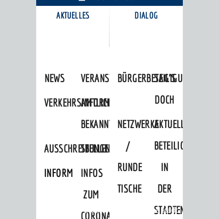
AKTUELLES
DIALOG
KARRIEREPORTAL
NEWS
VERANSTALTUNGSKALENDER
BÜRGERBETEILIGUNG
SAG'S
DOCH
VERKEHRSINFORMATIONEN
AMTLICHE
BEKANNTMACHUNGEN
NETZWERKE
AKTUELLE
/
BETEILIGUNGEN
AUSSCHREIBUNGEN
STELLENANGEBOTE
RUNDE
IN
INFORMATIONSPFLICHTEN
INFOS
TISCHE
DER
ZUM
STADTENTWICKLU
Startseite
»
Stadtthemen
»
Unsere Stadt
CORONAVIRUS