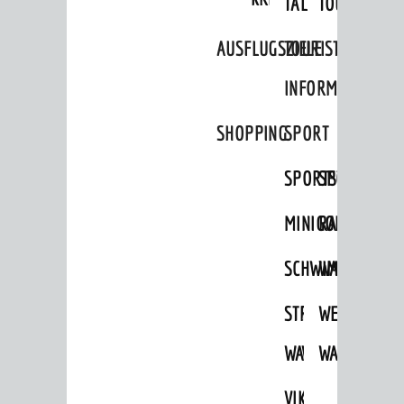
TAL
TOUR
Stadtarchiv
AUSFLUGSZIELE
TOURIST
FREIZEIT
INFORMATION
Veranstaltungskalender
Jährliche Veranstaltungen
SHOPPING
SPORT
Kultureinrichtungen
SPORTSTÄTTEN
SPORTVEREI
sehenswert
MINIGOLF
RADFAHREN
Ausflugsziele
SCHWIMMEN
WANDERN
Tourist Information
Shopping
STRANDBAD
TSG
WEINHEIMER
Sport
WAIDSEE
WALDSCHWIM
WANDERWEG
Vereine
VIKTOR-