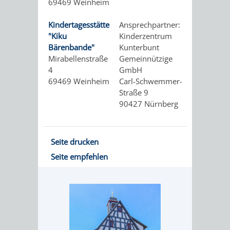
69469 Weinheim
ORGANISATI
Kindertagesstätte
Ansprechpartner:
Hotline:
"Kiku
Kinderzentrum
0 180 5 /
SERVICEBEREICH
EHRUNGEN
Bärenbande"
Kunterbunt
20 93 09
Mirabellenstraße
Gemeinnützige
e-mail
FÜR
WISSENSWER
4
GmbH
69469 Weinheim
Carl-Schwemmer-
VEREINE
Straße 9
HILFREICHE
90427 Nürnberg
UND
ANSPRECHP
ORGANISATIONEN
Seite drucken
Seite empfehlen
INFORMATIONSP
STÄDTEPARTNERSCHAFTEN
ORTSCHAFTEN
ANET
CAVAILLON
HOHENSACHSEN
LÜTZELSACH