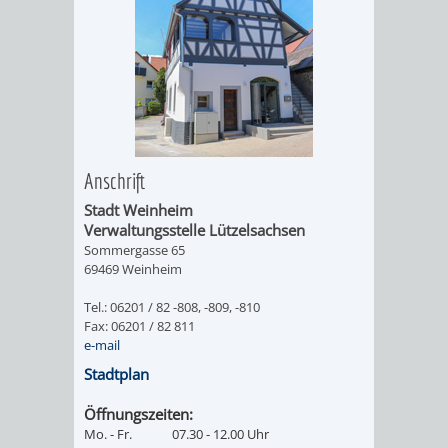
IMOLA
LUTHERSTADT
EINRICHTUNGEN
WISSENSWERTE
EINRICHTUN
WISSENSW
EISLEBEN
SEHENSWÜRDIGKE
VERANSTALTUN
SEHENSWÜRD
VERANSTA
RAMAT
VARCES
ORTSVEREINE
ORTSCHAFTSRA
ORTSVEREIN
ORTSCHAF
GAN
ALLIÈRES
GESCHICHTE
PARTNERSCHAF
GESCHICHTE
PARTNERS
Anschrift
ET
Stadt Weinheim
OBERFLOCKENBAC
RIPPENWEIE
Verwaltungsstelle Lützelsachsen
RISSET
Sommergasse 65
EINRICHTUNGEN
WISSENSWERTE
EINRICHTUN
WISSENSW
69469 Weinheim
Tel.: 06201 / 82 -808, -809, -810
SEHENSWÜRDIGKE
VERANSTALTUN
VERANSTALT
ORTSVERE
Fax: 06201 / 82 811
e-mail
ORTSVEREINE
ORTSCHAFTSRA
ORTSCHAFTS
GESCHICH
Stadtplan
GESCHICHTE
RITSCHWEIE
Öffnungszeiten:
Mo. - Fr.
07.30 - 12.00 Uhr